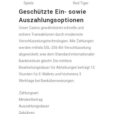
Spiele
Red Tiger
Geschützte Ein- sowie
Auszahlungsoptionen
Unser Casino gewährleistet schnelle und
sichere Transaktionen durch modernste
Verschlüsselungstechnologien. Alle Zahlungen
werden mittels SSL-256-Bit-Verschlüsselung
abgewickelt, was dem Standard internationaler
Bankinstitute gleicht. Die mittlere
Bearbeitungsdauer für Abhebungen beträgt 12
Stunden für E-Wallets und höchstens 3
Werktage bei Banküberweisungen.
Zahlungsart
Mindestbetrag
Auszahlungsdauer
Gebühren