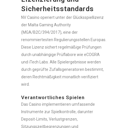
Sicherheitsstandards
NV Casino operiert unter der Glücksspiellizenz
der Malta Gaming Authority
(MGA/B2C/394/2017), eine der
renommiertesten Regulierungsstellen Europas.
Diese Lizenz sichert regelmäßige Prüfungen
durch unabhängige Prüflabore wie eCOGRA
und iTech Labs. Alle Spielergebnisse werden
durch geprüfte Zufallsgeneratoren bestimmt,
deren Rechtmäßigkeit monatlich verifiziert
wird.
Verantwortliches Spielen
Das Casino implementieren umfassende
Instrumente zur Spielkontrolle, darunter
Deposit-Limits, Verlustgrenzen,
Sitzungszeitbegrenzungen und