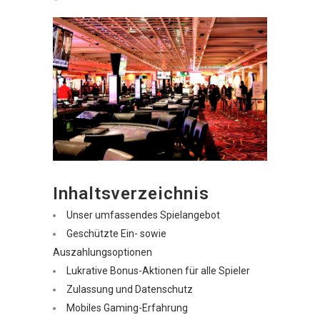
Inhaltsverzeichnis
Unser umfassendes Spielangebot
Geschützte Ein- sowie
Auszahlungsoptionen
Lukrative Bonus-Aktionen für alle Spieler
Zulassung und Datenschutz
Mobiles Gaming-Erfahrung