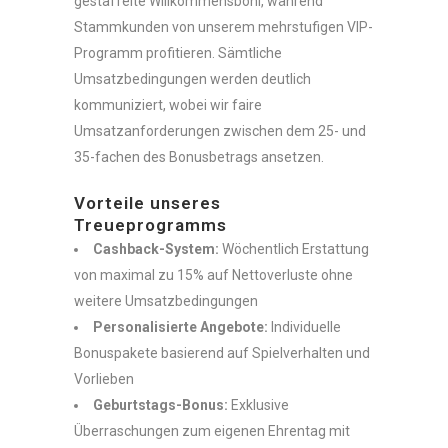
gestaffelte Willkommensboni, während
Stammkunden von unserem mehrstufigen VIP-
Programm profitieren. Sämtliche
Umsatzbedingungen werden deutlich
kommuniziert, wobei wir faire
Umsatzanforderungen zwischen dem 25- und
35-fachen des Bonusbetrags ansetzen.
Vorteile unseres
Treueprogramms
Cashback-System:
Wöchentlich Erstattung
von maximal zu 15% auf Nettoverluste ohne
weitere Umsatzbedingungen
Personalisierte Angebote:
Individuelle
Bonuspakete basierend auf Spielverhalten und
Vorlieben
Geburtstags-Bonus:
Exklusive
Überraschungen zum eigenen Ehrentag mit