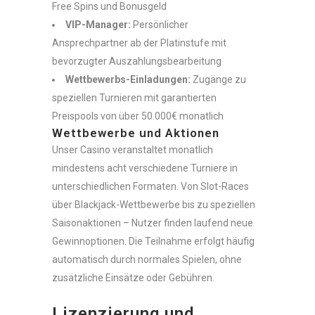
Free Spins und Bonusgeld
VIP-Manager:
Persönlicher
Ansprechpartner ab der Platinstufe mit
bevorzugter Auszahlungsbearbeitung
Wettbewerbs-Einladungen:
Zugänge zu
speziellen Turnieren mit garantierten
Preispools von über 50.000€ monatlich
Wettbewerbe und Aktionen
Unser Casino veranstaltet monatlich
mindestens acht verschiedene Turniere in
unterschiedlichen Formaten. Von Slot-Races
über Blackjack-Wettbewerbe bis zu speziellen
Saisonaktionen – Nutzer finden laufend neue
Gewinnoptionen. Die Teilnahme erfolgt häufig
automatisch durch normales Spielen, ohne
zusätzliche Einsätze oder Gebühren.
Lizenzierung und