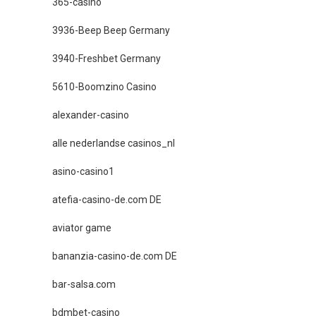
365-casino
3936-Beep Beep Germany
3940-Freshbet Germany
5610-Boomzino Casino
alexander-casino
alle nederlandse casinos_nl
asino-casino1
atefia-casino-de.com DE
aviator game
bananzia-casino-de.com DE
bar-salsa.com
bdmbet-casino