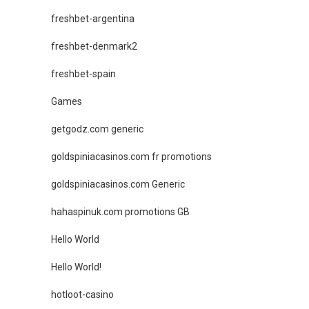
freshbet-argentina
freshbet-denmark2
freshbet-spain
Games
getgodz.com generic
goldspiniacasinos.com fr promotions
goldspiniacasinos.com Generic
hahaspinuk.com promotions GB
Hello World
Hello World!
hotloot-casino