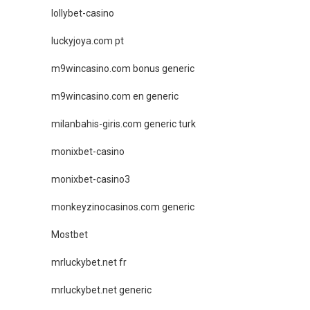
lollybet-casino
luckyjoya.com pt
m9wincasino.com bonus generic
m9wincasino.com en generic
milanbahis-giris.com generic turk
monixbet-casino
monixbet-casino3
monkeyzinocasinos.com generic
Mostbet
mrluckybet.net fr
mrluckybet.net generic