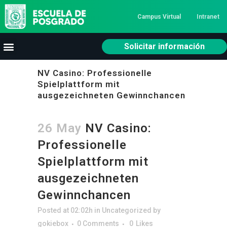
Campus Virtual
Intranet
Solicitar información
NV Casino: Professionelle
Spielplattform mit
ausgezeichneten Gewinnchancen
26 May
NV Casino:
Professionelle
Spielplattform mit
ausgezeichneten
Gewinnchancen
Posted at 02:02h
in
Uncategorized
by
gokiebox
0 Comments
0
Likes