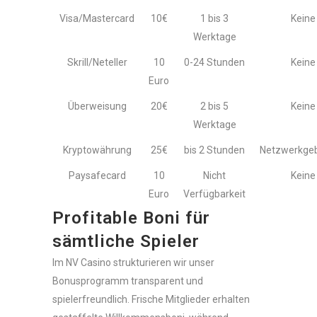
Visa/Mastercard
10€
1 bis 3
Keine
Werktage
Skrill/Neteller
10
0-24 Stunden
Keine
Euro
Überweisung
20€
2 bis 5
Keine
Werktage
Kryptowährung
25€
bis 2 Stunden
Netzwerkge
Paysafecard
10
Nicht
Keine
Euro
Verfügbarkeit
Profitable Boni für
sämtliche Spieler
Im NV Casino strukturieren wir unser
Bonusprogramm transparent und
spielerfreundlich. Frische Mitglieder erhalten