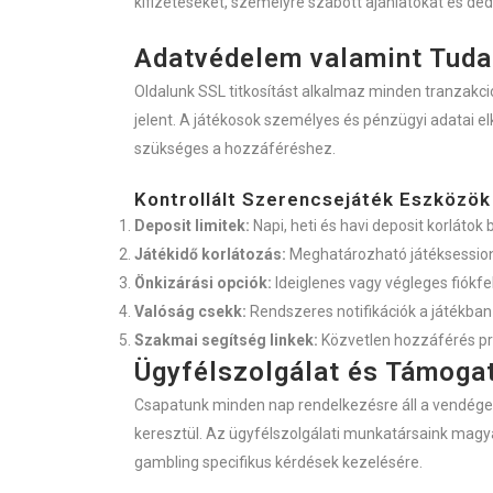
kifizetéseket, személyre szabott ajánlatokat és dedi
Adatvédelem valamint Tuda
Oldalunk SSL titkosítást alkalmaz minden tranzakc
jelent. A játékosok személyes és pénzügyi adatai e
szükséges a hozzáféréshez.
Kontrollált Szerencsejáték Eszközök
Deposit limitek:
Napi, heti és havi deposit korláto
Játékidő korlátozás:
Meghatározható játéksession
Önkizárási opciók:
Ideiglenes vagy végleges fiókf
Valóság csekk:
Rendszeres notifikációk a játékban 
Szakmai segítség linkek:
Közvetlen hozzáférés pr
Ügyfélszolgálat és Támoga
Csapatunk minden nap rendelkezésre áll a vendégek
keresztül. Az ügyfélszolgálati munkatársaink magya
gambling specifikus kérdések kezelésére.