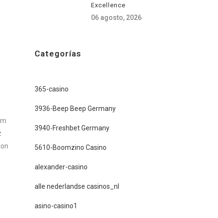
Excellence
06 agosto, 2026
Categorías
365-casino
3936-Beep Beep Germany
um
3940-Freshbet Germany
z
kon
5610-Boomzino Casino
alexander-casino
alle nederlandse casinos_nl
asino-casino1