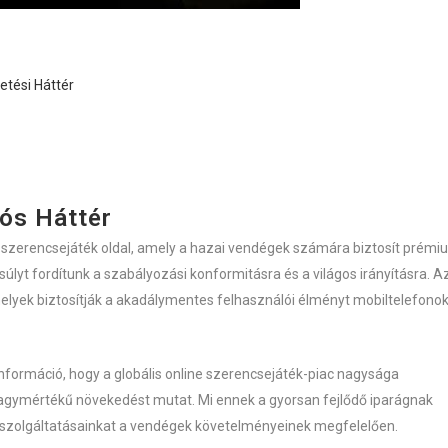
tési Háttér
iós Háttér
s szerencsejáték oldal, amely a hazai vendégek számára biztosít prémi
yt fordítunk a szabályozási konformitásra és a világos irányításra. A
melyek biztosítják a akadálymentes felhasználói élményt mobiltelefono
információ, hogy a globális online szerencsejáték-piac nagysága
 nagymértékű növekedést mutat. Mi ennek a gyorsan fejlődő iparágnak
k szolgáltatásainkat a vendégek követelményeinek megfelelően.