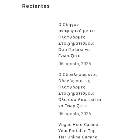
Recientes
Ο Οδηγός
αναφορικά με τις
Πλατφόρμες
Στοιχηματισμού:
Όσα Πρέπει να
Γνωρίζετε
06 agosto, 2026
Ο Ολοκληρωμένος
Οδηγός για τις
Πλατφόρμες
Στοιχηματισμού:
Όλα όσα Απαιτείται
να Γνωρίζετε
06 agosto, 2026
Vegas Hero Casino:
Your Portal to Top-
Tier Online Gaming