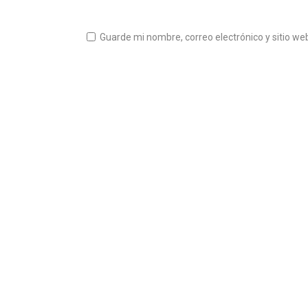
Guarde mi nombre, correo electrónico y sitio w