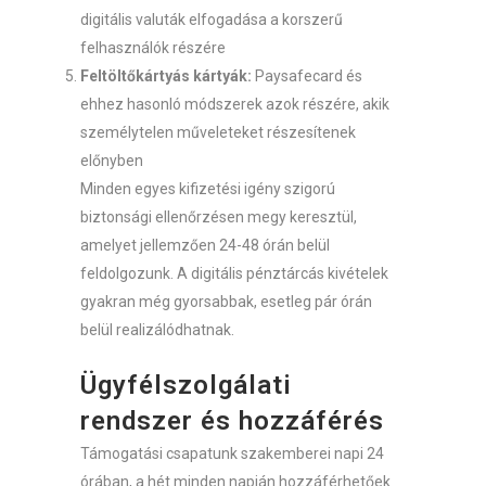
digitális valuták elfogadása a korszerű
felhasználók részére
Feltöltőkártyás kártyák:
Paysafecard és
ehhez hasonló módszerek azok részére, akik
személytelen műveleteket részesítenek
előnyben
Minden egyes kifizetési igény szigorú
biztonsági ellenőrzésen megy keresztül,
amelyet jellemzően 24-48 órán belül
feldolgozunk. A digitális pénztárcás kivételek
gyakran még gyorsabbak, esetleg pár órán
belül realizálódhatnak.
Ügyfélszolgálati
rendszer és hozzáférés
Támogatási csapatunk szakemberei napi 24
órában, a hét minden napján hozzáférhetőek