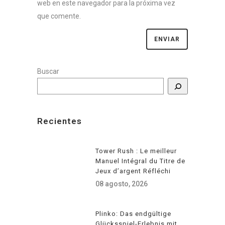
web en este navegador para la próxima vez
que comente.
Buscar
Recientes
Tower Rush : Le meilleur
Manuel Intégral du Titre de
Jeux d’argent Réfléchi
08 agosto, 2026
Plinko: Das endgültige
Glücksspiel-Erlebnis mit