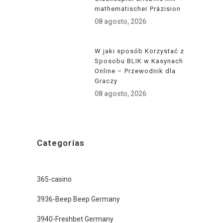
mathematischer Präzision
08 agosto, 2026
W jaki sposób Korzystać z
Sposobu BLIK w Kasynach
Online – Przewodnik dla
Graczy
08 agosto, 2026
Categorías
365-casino
3936-Beep Beep Germany
3940-Freshbet Germany