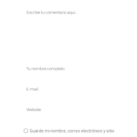
Guarde mi nombre, correo electrónico y sitio