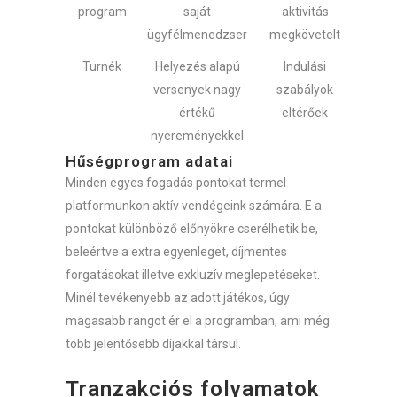
program
saját
aktivitás
ügyfélmenedzser
megkövetelt
Turnék
Helyezés alapú
Indulási
versenyek nagy
szabályok
értékű
eltérőek
nyereményekkel
Hűségprogram adatai
Minden egyes fogadás pontokat termel
platformunkon aktív vendégeink számára. E a
pontokat különböző előnyökre cserélhetik be,
beleértve a extra egyenleget, díjmentes
forgatásokat illetve exkluzív meglepetéseket.
Minél tevékenyebb az adott játékos, úgy
magasabb rangot ér el a programban, ami még
több jelentősebb díjakkal társul.
Tranzakciós folyamatok