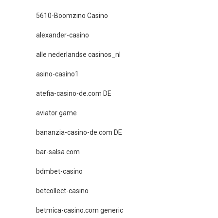
5610-Boomzino Casino
alexander-casino
alle nederlandse casinos_nl
asino-casino1
atefia-casino-de.com DE
aviator game
bananzia-casino-de.com DE
bar-salsa.com
bdmbet-casino
betcollect-casino
betmica-casino.com generic