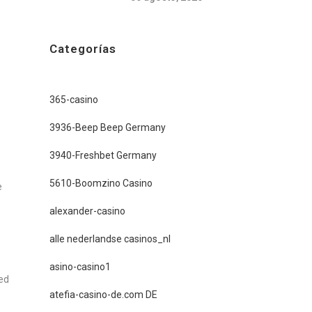
Categorías
365-casino
3936-Beep Beep Germany
3940-Freshbet Germany
5610-Boomzino Casino
e
alexander-casino
alle nederlandse casinos_nl
asino-casino1
med
atefia-casino-de.com DE