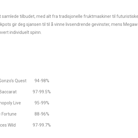
mlede tilbudet, med alt fra tradisjonelle fruktmaskiner til futuristisk
ots gir deg sjansen til til å vinne livsendrende gevinster, mens Mega
ert individuelt spinn.
 Gonzo’s Quest
94-98%
 Baccarat
97-99.5%
nopoly Live
95-99%
 Fortune
88-96%
uces Wild
97-99.7%