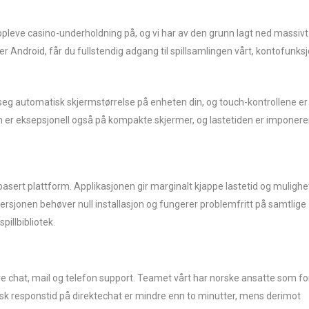
oppleve casino-underholdning på, og vi har av den grunn lagt ned massivt 
 Android, får du fullstendig adgang til spillsamlingen vårt, kontofunks
seg automatisk skjermstørrelse på enheten din, og touch-kontrollene er
eten er eksepsjonell også på kompakte skjermer, og lastetiden er imponer
asert plattform. Applikasjonen gir marginalt kjappe lastetid og mulighe
rsjonen behøver null installasjon og fungerer problemfritt på samtlige
pillbibliotek.
ive chat, mail og telefon support. Teamet vårt har norske ansatte som fo
sk responstid på direktechat er mindre enn to minutter, mens derimot