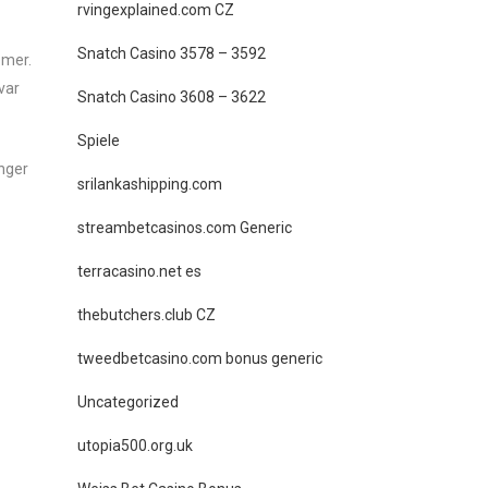
rvingexplained.com CZ
Snatch Casino 3578 – 3592
emer.
var
Snatch Casino 3608 – 3622
Spiele
inger
srilankashipping.com
streambetcasinos.com Generic
terracasino.net es
thebutchers.club CZ
tweedbetcasino.com bonus generic
Uncategorized
utopia500.org.uk