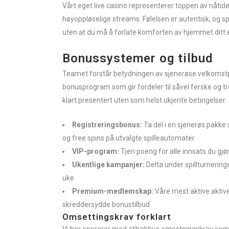
Vårt eget live casino representerer toppen av nåtid
høyoppløselige streams. Følelsen er autentisk, og s
uten at du må å forlate komforten av hjemmet ditt 
Bonussystemer og tilbud
Teamet forstår betydningen av sjenerøse velkomstpa
bonusprogram som gir fordeler til såvel ferske og tro
klart presentert uten som helst ukjente betingelser.
Registreringsbonus:
Ta del i en sjenerøs pakke 
og free spins på utvalgte spilleautomater
VIP-program:
Tjen poeng for alle innsats du gjø
Ukentlige kampanjer:
Delta under spillturnering
uke
Premium-medlemskap:
Våre mest aktive aktive 
skreddersydde bonustilbud
Omsettingskrav forklart