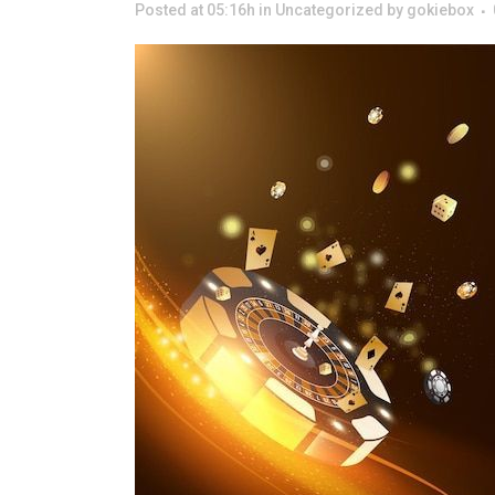
Posted at 05:16h
in
Uncategorized
by
gokiebox