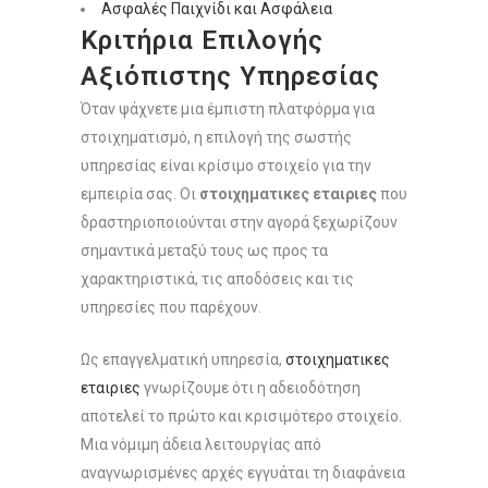
Ασφαλές Παιχνίδι και Ασφάλεια
Κριτήρια Επιλογής
Αξιόπιστης Υπηρεσίας
Όταν ψάχνετε μια έμπιστη πλατφόρμα για
στοιχηματισμό, η επιλογή της σωστής
υπηρεσίας είναι κρίσιμο στοιχείο για την
εμπειρία σας. Οι
στοιχηματικες εταιριες
που
δραστηριοποιούνται στην αγορά ξεχωρίζουν
σημαντικά μεταξύ τους ως προς τα
χαρακτηριστικά, τις αποδόσεις και τις
υπηρεσίες που παρέχουν.
Ως επαγγελματική υπηρεσία,
στοιχηματικες
εταιριες
γνωρίζουμε ότι η αδειοδότηση
αποτελεί το πρώτο και κρισιμότερο στοιχείο.
Μια νόμιμη άδεια λειτουργίας από
αναγνωρισμένες αρχές εγγυάται τη διαφάνεια