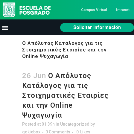
Campus Virtual
Intranet
Solicitar información
Ο Απόλυτος Κατάλογος για τις
Στοιχηματικές Εταιρίες και την
Online Ψυχαγωγία
26 Jun
Ο Απόλυτος
Κατάλογος για τις
Στοιχηματικές Εταιρίες
και την Online
Ψυχαγωγία
Posted at 01:39h
in
Uncategorized
by
gokiebox
0 Comments
0
Likes