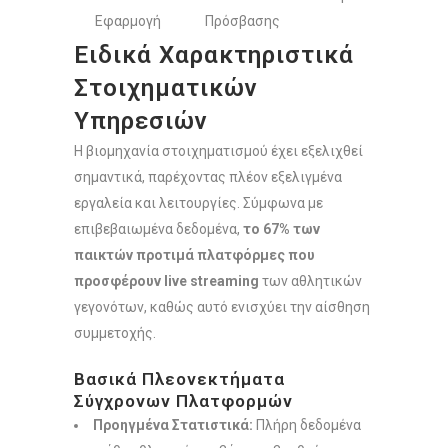
Εφαρμογή
Πρόσβασης
Ειδικά Χαρακτηριστικά
Στοιχηματικών
Υπηρεσιών
Η βιομηχανία στοιχηματισμού έχει εξελιχθεί
σημαντικά, παρέχοντας πλέον εξελιγμένα
εργαλεία και λειτουργίες. Σύμφωνα με
επιβεβαιωμένα δεδομένα,
το 67% των
παικτών προτιμά πλατφόρμες που
προσφέρουν live streaming
των αθλητικών
γεγονότων, καθώς αυτό ενισχύει την αίσθηση
συμμετοχής.
Βασικά Πλεονεκτήματα
Σύγχρονων Πλατφορμών
Προηγμένα Στατιστικά:
Πλήρη δεδομένα