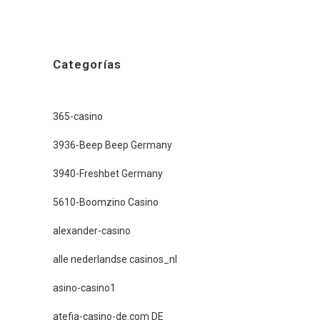
Categorías
365-casino
3936-Beep Beep Germany
3940-Freshbet Germany
5610-Boomzino Casino
alexander-casino
alle nederlandse casinos_nl
asino-casino1
atefia-casino-de.com DE