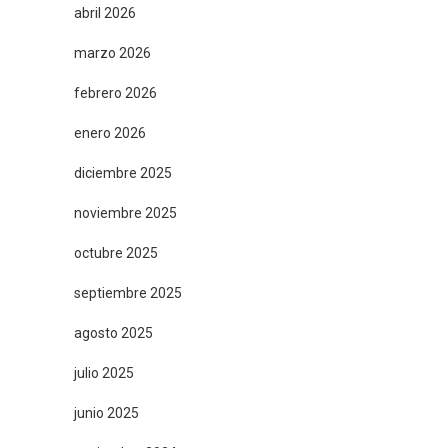
abril 2026
marzo 2026
febrero 2026
enero 2026
diciembre 2025
noviembre 2025
octubre 2025
septiembre 2025
agosto 2025
julio 2025
junio 2025