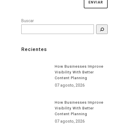
Buscar
Recientes
How Businesses Improve
Visibility With Better
Content Planning
07 agosto, 2026
How Businesses Improve
Visibility With Better
Content Planning
07 agosto, 2026