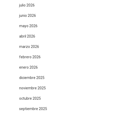
julio 2026
junio 2026
mayo 2026
abril 2026
marzo 2026
febrero 2026
enero 2026
diciembre 2025
noviembre 2025
octubre 2025
septiembre 2025