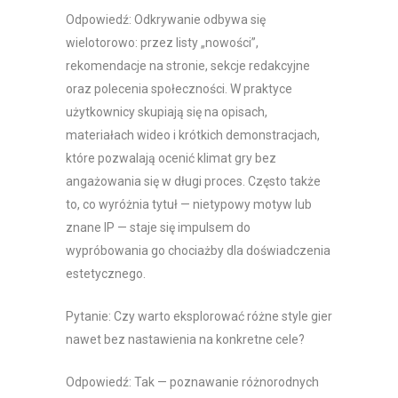
Odpowiedź: Odkrywanie odbywa się
wielotorowo: przez listy „nowości”,
rekomendacje na stronie, sekcje redakcyjne
oraz polecenia społeczności. W praktyce
użytkownicy skupiają się na opisach,
materiałach wideo i krótkich demonstracjach,
które pozwalają ocenić klimat gry bez
angażowania się w długi proces. Często także
to, co wyróżnia tytuł — nietypowy motyw lub
znane IP — staje się impulsem do
wypróbowania go chociażby dla doświadczenia
estetycznego.
Pytanie: Czy warto eksplorować różne style gier
nawet bez nastawienia na konkretne cele?
Odpowiedź: Tak — poznawanie różnorodnych