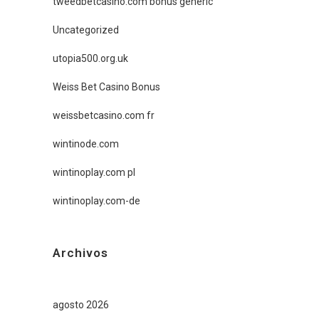
tweedbetcasino.com bonus generic
Uncategorized
utopia500.org.uk
Weiss Bet Casino Bonus
weissbetcasino.com fr
wintinode.com
wintinoplay.com pl
wintinoplay.com-de
Archivos
agosto 2026