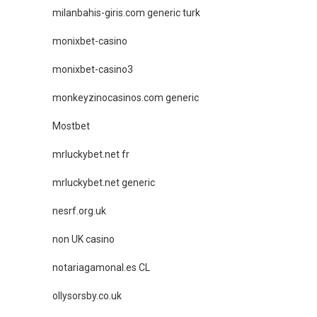
milanbahis-giris.com generic turk
monixbet-casino
monixbet-casino3
monkeyzinocasinos.com generic
Mostbet
mrluckybet.net fr
mrluckybet.net generic
nesrf.org.uk
non UK casino
notariagamonal.es CL
ollysorsby.co.uk