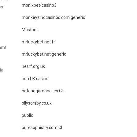
monixbet-casino3
ren
monkeyzinocasinos.com generic
Mostbet
mrluckybet.net fr
samt
mrluckybet.net generic
nesrf.org.uk
la
non UK casino
notariagamonal.es CL
ollysorsby.co.uk
public
puresophistry.com CL