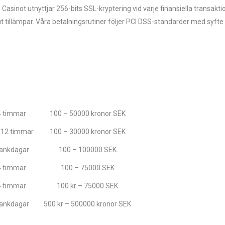
 Casinot utnyttjar 256-bits SSL-kryptering vid varje finansiella transakti
 tillämpar. Våra betalningsrutiner följer PCI DSS-standarder med syfte 
4 timmar
100 – 50000 kronor SEK
l 12 timmar
100 – 30000 kronor SEK
bankdagar
100 – 100000 SEK
4 timmar
100 – 75000 SEK
4 timmar
100 kr – 75000 SEK
bankdagar
500 kr – 500000 kronor SEK