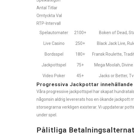
Spelkategori
Antal Titlar
Omtyckta Val
RTP-Intervall
Spelautomater
2100+
Boken of Dead, St
Live Casino
250+
Black Jack Live, Ru
Bordsspel
180+
Fransk Roulette, Tradi
Jackpottspel
75+
Mega Moolah, Divine 
Video Poker
45+
Jacks or Better, T
Progressiva Jackpottar innehållande 
Våra progressive jackpottspel har skapat hundratals
någonsin aldrig levererats hos en ökande jackpott m
storsegrarna verkligen existerar. Vi uppdaterar pott
under spel.
Pålitliga Betalningsalternat