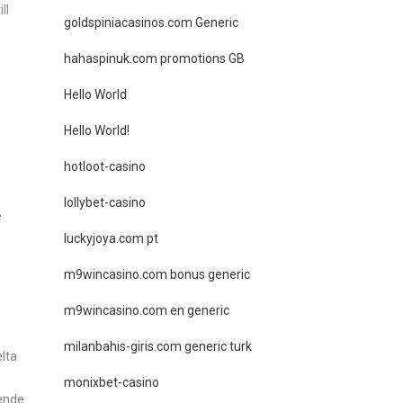
ll
goldspiniacasinos.com Generic
hahaspinuk.com promotions GB
Hello World
Hello World!
hotloot-casino
lollybet-casino
e
luckyjoya.com pt
m9wincasino.com bonus generic
m9wincasino.com en generic
milanbahis-giris.com generic turk
elta
monixbet-casino
oende