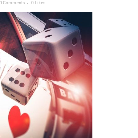
0 Comments
0
Likes