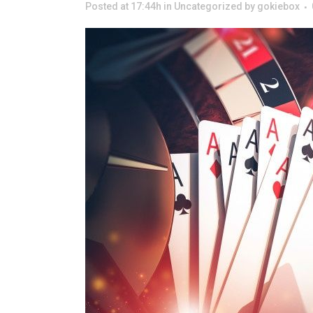
Posted at 17:44h
in
Uncategorized
by
gokiebox