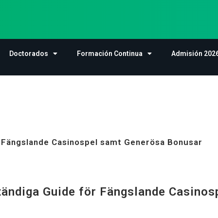
Doctorados
Formación Continua
Admisión 2026
r Fängslande Casinospel samt Generösa Bonusar
tändiga Guide för Fängslande Casinos