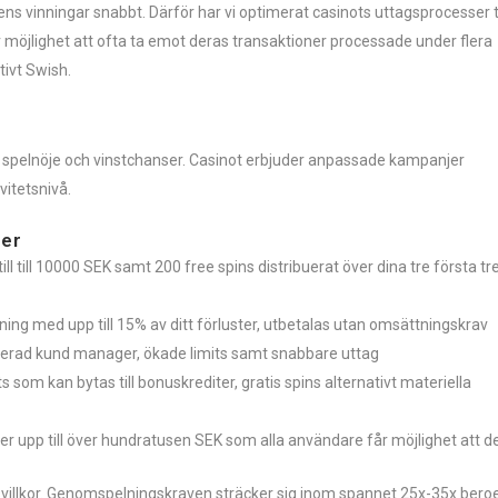
ens vinningar snabbt. Därför har vi optimerat casinots uttagsprocesser ti
r möjlighet att ofta ta emot deras transaktioner processade under flera
tivt Swish.
a spelnöje och vinstchanser. Casinot erbjuder anpassade kampanjer
vitetsnivå.
der
 till 10000 SEK samt 200 free spins distribuerat över dina tre första tr
ing med upp till 15% av ditt förluster, utbetalas utan omsättningskrav
erad kund manager, ökade limits samt snabbare uttag
som kan bytas till bonuskrediter, gratis spins alternativt materiella
r upp till över hundratusen SEK som alla användare får möjlighet att d
usvillkor. Genomspelningskraven sträcker sig inom spannet 25x-35x ber