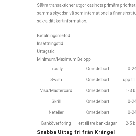
Säkra transaktioner utgör casinots primära prioritet.
samma skyddsnivå som internationella finansinstitut
säkra ditt kortinformation.
Betalningsmetod
Insättningstid
Uttagstid
Minimum/Maximum Belopp
Trustly
Omedelbart
0-2
Swish
Omedelbart
upp til
Visa/Mastercard
Omedelbart
1-3 
Skrill
Omedelbart
0-2
Neteller
Omedelbart
0-2
Banköverföring
ett till tre bankdagar
2-5 
Snabba Uttag fri från Krångel