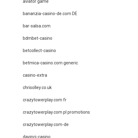
aviator game
bananzia-casino-de.com DE
bar-salsa.com
bdmbet-casino
betcollect-casino
betmica-casino.com generic
casino-extra
chrisolley.co.uk
crazytowerplay.com fr
crazytowerplay.com pl promotions
crazytowerplay.com-de
davinci-casino