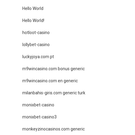
Hello World
Hello World!
hotloot-casino
lollybet-casino
luckyjoya.com pt
m9wincasino.com bonus generic
m9wincasino.com en generic
milanbahis-giris.com generic turk
monixbet-casino
monixbet-casino3
monkeyzinocasinos.com generic