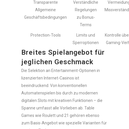
Transparente
Verständliche
Vermeidun
Allgemeine
Regelungen
Missverständ
Geschäftsbedingungen
zu Bonus-
Terms
Protection-Tools
Limits und
Kontrolle übe
Sperroptionen
Gaming-Verh
Breites Spielangebot für
jeglichen Geschmack
Die Selektion an Entertainment-Optionen in
lizenzierten Internet-Casinos ist
beeindruckend. Von konventionellen
Automatenspielen bis durch zu modernen
digitalen Slots mit kreativen Funktionen – die
Spanne umfasst alle Vorlieben ab. Table
Games wie Roulett und 21 gehören ebenso
zum Basis-Angebot wie spezielle Varianten für