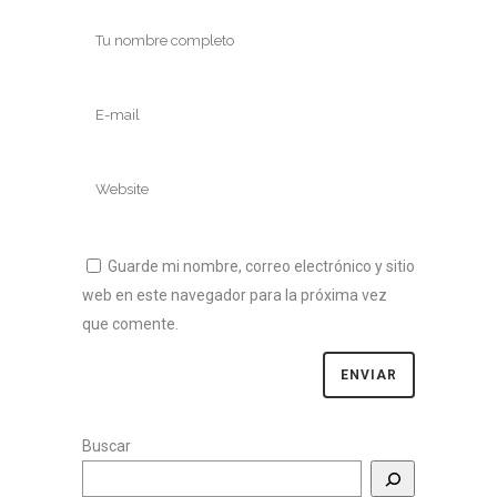
Guarde mi nombre, correo electrónico y sitio
web en este navegador para la próxima vez
que comente.
Buscar