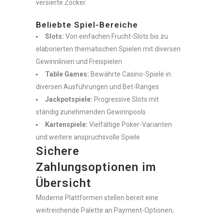
versierte Zocker.
Beliebte Spiel-Bereiche
Slots:
Von einfachen Frucht-Slots bis zu
elaborierten thematischen Spielen mit diversen
Gewinnlinien und Freispielen
Table Games:
Bewährte Casino-Spiele in
diversen Ausführungen und Bet-Ranges
Jackpotspiele:
Progressive Slots mit
ständig zunehmenden Gewinnpools
Kartenspiele:
Vielfältige Poker-Varianten
und weitere anspruchsvolle Spiele
Sichere
Zahlungsoptionen im
Übersicht
Moderne Plattformen stellen bereit eine
weitreichende Palette an Payment-Optionen,