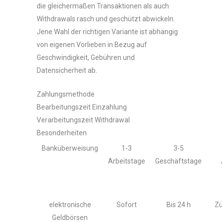
die gleichermaßen Transaktionen als auch
Withdrawals rasch und geschützt abwickeln.
Jene Wahl der richtigen Variante ist abhängig
von eigenen Vorlieben in Bezug auf
Geschwindigkeit, Gebühren und
Datensicherheit ab.
Zahlungsmethode
Bearbeitungszeit Einzahlung
Verarbeitungszeit Withdrawal
Besonderheiten
Banküberweisung
1-3
3-5
Arbeitstage
Geschäftstage
elektronische
Sofort
Bis 24 h
Zü
Geldbörsen