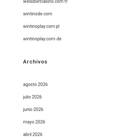
weissbetcasino.com fr
wintinode.com
wintinoplay.com pl
wintinoplay.com-de
Archivos
agosto 2026
julio 2026
junio 2026
mayo 2026
abril 2026