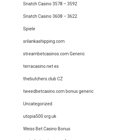
Snatch Casino 3578 – 3592
Snatch Casino 3608 – 3622
Spiele
srilankashipping.com
streambetcasinos.com Generic
terracasino.net es
thebutchers.club CZ
tweedbetcasino.com bonus generic
Uncategorized
utopia500.org.uk
Weiss Bet Casino Bonus