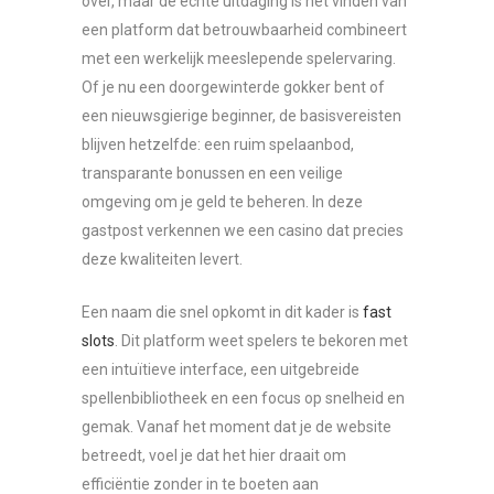
over, maar de echte uitdaging is het vinden van
een platform dat betrouwbaarheid combineert
met een werkelijk meeslepende spelervaring.
Of je nu een doorgewinterde gokker bent of
een nieuwsgierige beginner, de basisvereisten
blijven hetzelfde: een ruim spelaanbod,
transparante bonussen en een veilige
omgeving om je geld te beheren. In deze
gastpost verkennen we een casino dat precies
deze kwaliteiten levert.
Een naam die snel opkomt in dit kader is
fast
slots
. Dit platform weet spelers te bekoren met
een intuïtieve interface, een uitgebreide
spellenbibliotheek en een focus op snelheid en
gemak. Vanaf het moment dat je de website
betreedt, voel je dat het hier draait om
efficiëntie zonder in te boeten aan