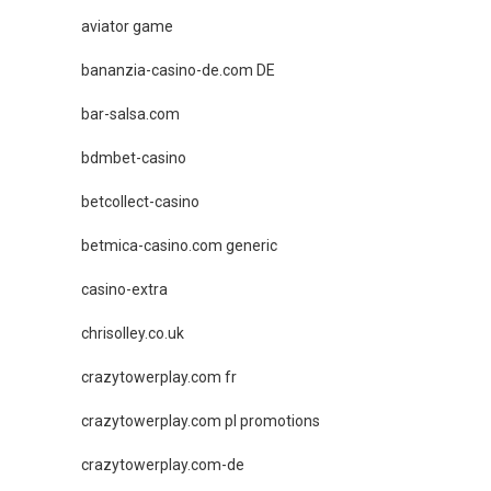
aviator game
bananzia-casino-de.com DE
bar-salsa.com
bdmbet-casino
betcollect-casino
betmica-casino.com generic
casino-extra
chrisolley.co.uk
crazytowerplay.com fr
crazytowerplay.com pl promotions
crazytowerplay.com-de