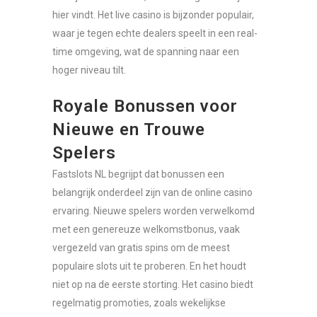
hier vindt. Het live casino is bijzonder populair,
waar je tegen echte dealers speelt in een real-
time omgeving, wat de spanning naar een
hoger niveau tilt.
Royale Bonussen voor
Nieuwe en Trouwe
Spelers
Fastslots NL begrijpt dat bonussen een
belangrijk onderdeel zijn van de online casino
ervaring. Nieuwe spelers worden verwelkomd
met een genereuze welkomstbonus, vaak
vergezeld van gratis spins om de meest
populaire slots uit te proberen. En het houdt
niet op na de eerste storting. Het casino biedt
regelmatig promoties, zoals wekelijkse