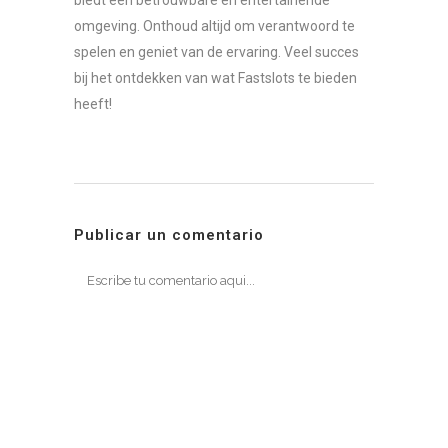
biedt een betrouwbare en entertainende
omgeving. Onthoud altijd om verantwoord te
spelen en geniet van de ervaring. Veel succes
bij het ontdekken van wat Fastslots te bieden
heeft!
Publicar un comentario