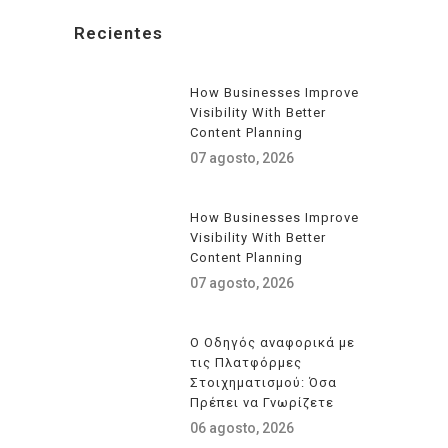
Recientes
How Businesses Improve
Visibility With Better
Content Planning
07 agosto, 2026
How Businesses Improve
Visibility With Better
Content Planning
07 agosto, 2026
Ο Οδηγός αναφορικά με
τις Πλατφόρμες
Στοιχηματισμού: Όσα
Πρέπει να Γνωρίζετε
06 agosto, 2026