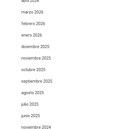
abril 2026
marzo 2026
febrero 2026
enero 2026
diciembre 2025
noviembre 2025
octubre 2025
septiembre 2025
agosto 2025
julio 2025
junio 2025
noviembre 2024