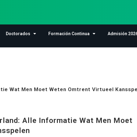
Doctorados
Formación Continua
Admisión 2026
matie Wat Men Moet Weten Omtrent Virtueel Kanssp
rland: Alle Informatie Wat Men Moet
nsspelen