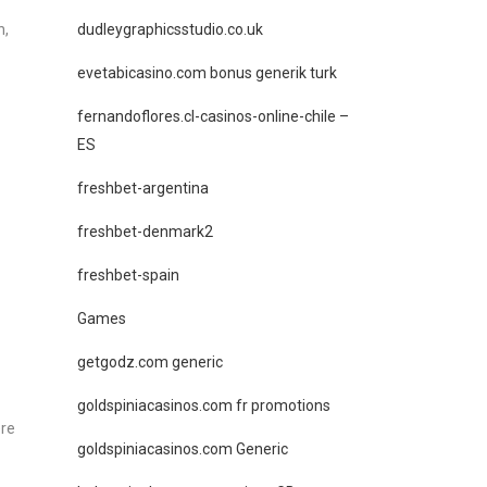
n,
dudleygraphicsstudio.co.uk
evetabicasino.com bonus generik turk
fernandoflores.cl-casinos-online-chile –
ES
freshbet-argentina
freshbet-denmark2
freshbet-spain
Games
getgodz.com generic
goldspiniacasinos.com fr promotions
ere
goldspiniacasinos.com Generic