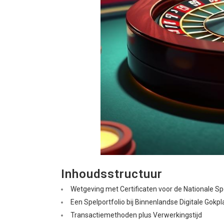
Inhoudsstructuur
Wetgeving met Certificaten voor de Nationale S
Een Spelportfolio bij Binnenlandse Digitale Gokp
Transactiemethoden plus Verwerkingstijd