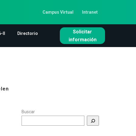
Campus Virtual
Intranet
Solicitar
-II
Directorio
información
elen
Buscar