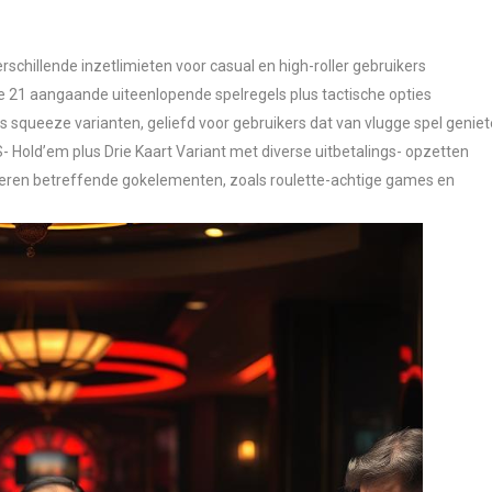
schillende inzetlimieten voor casual en high-roller gebruikers
lle 21 aangaande uiteenlopende spelregels plus tactische opties
squeeze varianten, geliefd voor gebruikers dat van vlugge spel genie
S- Hold’em plus Drie Kaart Variant met diverse uitbetalings- opzetten
reren betreffende gokelementen, zoals roulette-achtige games en