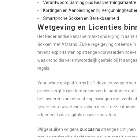
Verantwoord Gaming plus Beschermingsmaatre
Kortingen en Aanbiedingen bij Vergunninghebb
Smartphone Gokken en Bereikbaarheid
Wetgeving en Licenties bi
Het Nederlandse kansspelmarkt onderging ‘n aanzie
Gokken met Afstand. Zulke regelgeving creëerde ‘
tevens exploitanten op strenge voorwaarden hoeven
waakhond die verantwoordelijk gesteld blijft aan
regels.
Voor online gokplatforms blijft deze ontvangen va
proces vergt. Exploitanten hoeven te aantonen dat h
het invoeren van robuuste oplossingen met verifica
geverifieerd waarheid is indien deze Toezichthoude
uitgedeeld voor digitale casino-operators.
Wij gebruiken volgens
dux casino
strenge richtlijnen