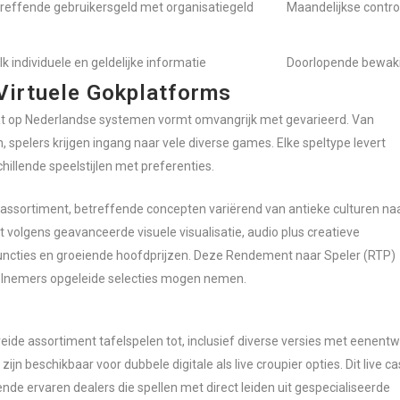
treffende gebruikersgeld met organisatiegeld
Maandelijkse contro
k individuele en geldelijke informatie
Doorlopende bewak
Virtuele Gokplatforms
t op Nederlandse systemen vormt omvangrijk met gevarieerd. Van
 spelers krijgen ingang naar vele diverse games. Elke speltype levert
chillende speelstijlen met preferenties.
assortiment, betreffende concepten variërend van antieke culturen na
t volgens geavanceerde visuele visualisatie, audio plus creatieve
functies en groeiende hoofdprijzen. Deze Rendement naar Speler (RTP)
elnemers opgeleide selecties mogen nemen.
reide assortiment tafelspelen tot, inclusief diverse versies met eenentwi
zijn beschikbaar voor dubbele digitale als live croupier opties. Dit live c
de ervaren dealers die spellen met direct leiden uit gespecialiseerde