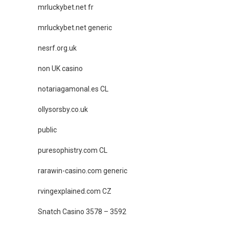
mrluckybet.net fr
mrluckybet.net generic
nesrf.org.uk
non UK casino
notariagamonal.es CL
ollysorsby.co.uk
public
puresophistry.com CL
rarawin-casino.com generic
rvingexplained.com CZ
Snatch Casino 3578 – 3592