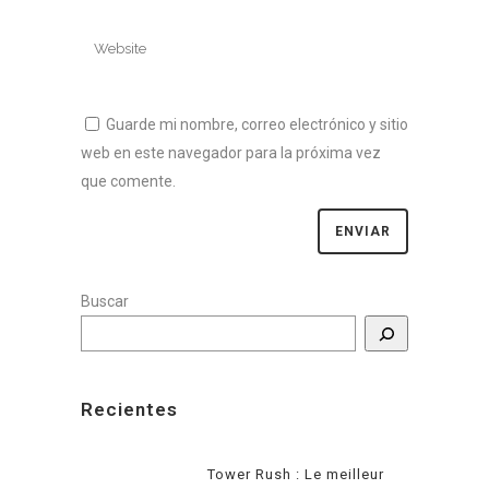
Guarde mi nombre, correo electrónico y sitio
web en este navegador para la próxima vez
que comente.
Buscar
Recientes
Tower Rush : Le meilleur