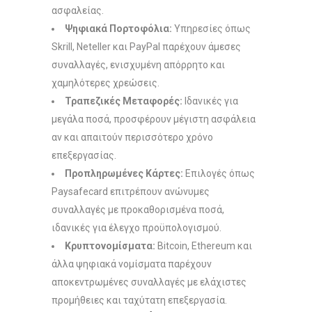
ασφαλείας.
Ψηφιακά Πορτοφόλια:
Υπηρεσίες όπως
Skrill, Neteller και PayPal παρέχουν άμεσες
συναλλαγές, ενισχυμένη απόρρητο και
χαμηλότερες χρεώσεις.
Τραπεζικές Μεταφορές:
Ιδανικές για
μεγάλα ποσά, προσφέρουν μέγιστη ασφάλεια
αν και απαιτούν περισσότερο χρόνο
επεξεργασίας.
Προπληρωμένες Κάρτες:
Επιλογές όπως
Paysafecard επιτρέπουν ανώνυμες
συναλλαγές με προκαθορισμένα ποσά,
ιδανικές για έλεγχο προϋπολογισμού.
Κρυπτονομίσματα:
Bitcoin, Ethereum και
άλλα ψηφιακά νομίσματα παρέχουν
αποκεντρωμένες συναλλαγές με ελάχιστες
προμήθειες και ταχύτατη επεξεργασία.