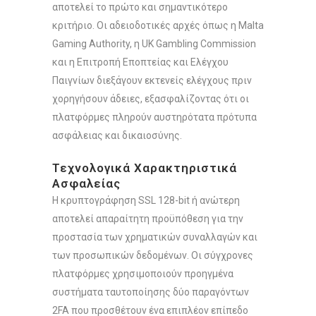
αποτελεί το πρώτο και σημαντικότερο
κριτήριο. Οι αδειοδοτικές αρχές όπως η Malta
Gaming Authority, η UK Gambling Commission
και η Επιτροπή Εποπτείας και Ελέγχου
Παιγνίων διεξάγουν εκτενείς ελέγχους πριν
χορηγήσουν άδειες, εξασφαλίζοντας ότι οι
πλατφόρμες πληρούν αυστηρότατα πρότυπα
ασφάλειας και δικαιοσύνης.
Τεχνολογικά Χαρακτηριστικά
Ασφαλείας
Η κρυπτογράφηση SSL 128-bit ή ανώτερη
αποτελεί απαραίτητη προϋπόθεση για την
προστασία των χρηματικών συναλλαγών και
των προσωπικών δεδομένων. Οι σύγχρονες
πλατφόρμες χρησιμοποιούν προηγμένα
συστήματα ταυτοποίησης δύο παραγόντων
2FA που προσθέτουν ένα επιπλέον επίπεδο