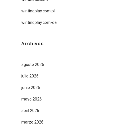
wintinoplay.com pl
wintinoplay.com-de
Archivos
agosto 2026
julio 2026
junio 2026
mayo 2026
abril 2026
marzo 2026