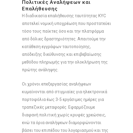
Πολιτικές Αναλήψεων και
Επαλήθευσης
Η διαδικασία επαλήθευσης ταυτότητας KYC
αποτελεί νομική υποχρέωση που προστατεύει
τόσο τους παίκτες όσο και την πλατφόρμα
από δόλιες δραστηριότητες. Απαιτούμε την
κατάθεση εγγράφων ταυτοποίησης,
απόδειξης διεύθυνσης και επιβεβαίωσης
μεθόδου πληρωμής για την ολοκλήρωση της
πρώτης ανάληψης.
Οι χρόνοι επεξεργασίας αναλήψεων
κυμαίνονται από στιγμιαίες για ηλεκτρονικά
πορτοφόλια έως 3-5 εργάσιμες ημέρες για
τραπεζικές μεταφορές. Εφαρμόζουμε
διαφανή πολιτική χωρίς κρυφές χρεώσεις,
ενώ τα όρια αναλήψεων διαμορφώνονται
βάσει του επιπέδου του λογαριασμού και της