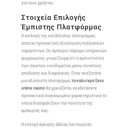
για τους χρήστες.
Στοιχεία Επιλογής
Έμπιστης Πλατφόρμας
Η επιλογή της κατάλληλης πλατφόρμας
απαιτεί προσεκτική αξιολόγηση πολλαπλών
παραγόντων. Ως έμπειροι πάροχοι υπηρεσιών
ψυχαγωγίας, γνωρίζουμε ότι η εμπιστοσύνη
των παικτών οικοδομείται μέσω συνεπούς
απόδοσης και διαφάνειας. Όταν αναζητάτε
μια αξιόπιστη πλατφόρμα,
τα καλυτερα ξενα
online casino
θα χρειάζεται να εξετάσετε
προσεκτικά συγκεκριμένα χαρακτηριστικά τα
οποία διασφαλίζουν την ποιότητα της
εμπειρίας σας.
Η κατοχή έγκυρης άδειας λειτουργίας