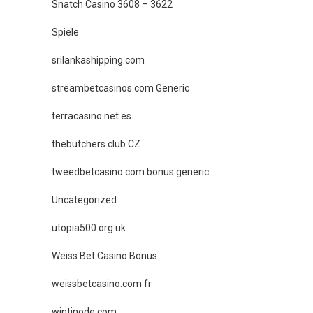
Snatch Casino 3608 – 3622
Spiele
srilankashipping.com
streambetcasinos.com Generic
terracasino.net es
thebutchers.club CZ
tweedbetcasino.com bonus generic
Uncategorized
utopia500.org.uk
Weiss Bet Casino Bonus
weissbetcasino.com fr
wintinode.com