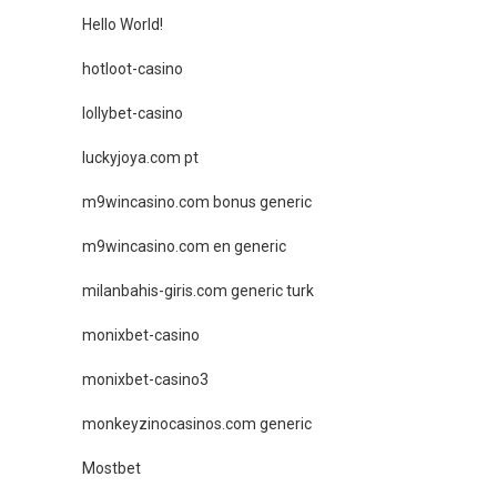
Hello World!
hotloot-casino
lollybet-casino
luckyjoya.com pt
m9wincasino.com bonus generic
m9wincasino.com en generic
milanbahis-giris.com generic turk
monixbet-casino
monixbet-casino3
monkeyzinocasinos.com generic
Mostbet