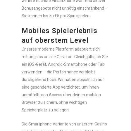
wir Ihre höchste Einsatzhöhe während aktiver
Bonusangebote nicht unnötig einschränkend –
Sie können bis zu €5 pro Spin spielen.
Mobiles Spielerlebnis
auf oberstem Level
Unseres moderne Plattform adaptiert sich
reibungslos an alle Gerät an. Gleichgültig ob Sie
ein iOS-Gerät, Android-Smartphone oder Tab
verwenden – die Performance verbleibt
durchgehend hoch. Wir haben absichtlich auf
eine gesonderte App verzichtet, um Ihnen
unmittelbaren Access über deinen mobilen
Browser zu sichern, ohne wichtigen
Speicherplatz zu belegen.
Die Smartphone Variante von unserem Casino