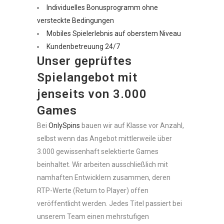
Individuelles Bonusprogramm ohne
versteckte Bedingungen
Mobiles Spielerlebnis auf oberstem Niveau
Kundenbetreuung 24/7
Unser geprüftes
Spielangebot mit
jenseits von 3.000
Games
Bei
OnlySpins
bauen wir auf Klasse vor Anzahl,
selbst wenn das Angebot mittlerweile über
3.000 gewissenhaft selektierte Games
beinhaltet. Wir arbeiten ausschließlich mit
namhaften Entwicklern zusammen, deren
RTP-Werte (Return to Player) offen
veröffentlicht werden. Jedes Titel passiert bei
unserem Team einen mehrstufigen