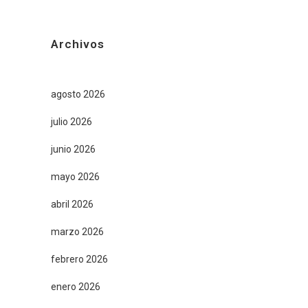
Archivos
agosto 2026
julio 2026
junio 2026
mayo 2026
abril 2026
marzo 2026
febrero 2026
enero 2026