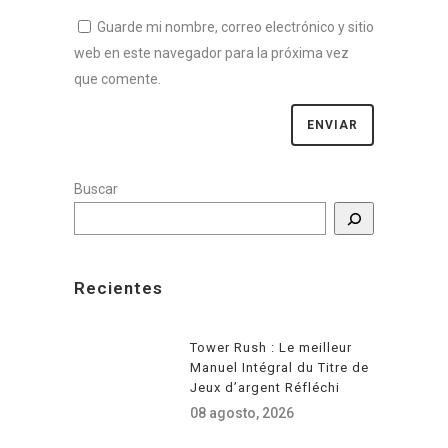
Guarde mi nombre, correo electrónico y sitio
web en este navegador para la próxima vez
que comente.
Buscar
Recientes
Tower Rush : Le meilleur
Manuel Intégral du Titre de
Jeux d’argent Réfléchi
08 agosto, 2026