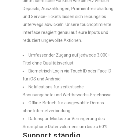
bietet identische Funktion wie die PC-Version.
Deposits, Auszahlungen, Prämienfreischaltung
und Service-Tickets lassen sich reibungslos
unterwegs abwickeln. Unsere touchoptimierte
Interface reagiert genau auf eure Inputs und
reduziert ungewollte Aktionen.
Umfassender Zugang auf jedwede 3.000+
Titel ohne Qualitätsverlust
Biometrisch Login via Touch ID oder Face ID
für iOS und Android
Notifications für zeitkritische
Bonusangebote und Wettbewerbs-Ergebnisse
Offline-Betrieb für ausgewählte Demos
ohne Internetverbindung
Datenspar-Modus zur Verringerung des
Smartphone Datenvolumens um bis zu 60%
Support ständig