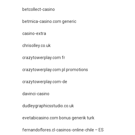
betcollect-casino
betmica-casino.com generic
casino-extra
chrisolley.co.uk
crazytowerplay.com fr
crazytowerplay.com pl promotions
crazytowerplay.com-de
davinci-casino
dudleygraphicsstudio.co.uk
evetabicasino.com bonus generik turk
fernandoflores.cl-casinos-online-chile – ES