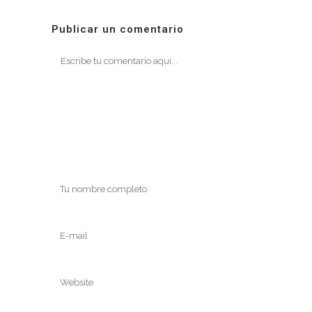
Publicar un comentario