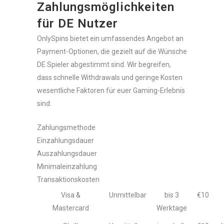
Zahlungsmöglichkeiten
für DE Nutzer
OnlySpins bietet ein umfassendes Angebot an
Payment-Optionen, die gezielt auf die Wünsche
DE Spieler abgestimmt sind. Wir begreifen,
dass schnelle Withdrawals und geringe Kosten
wesentliche Faktoren für euer Gaming-Erlebnis
sind.
Zahlungsmethode
Einzahlungsdauer
Auszahlungsdauer
Minimaleinzahlung
Transaktionskosten
Visa &
Unmittelbar
bis 3
€10
Mastercard
Werktage