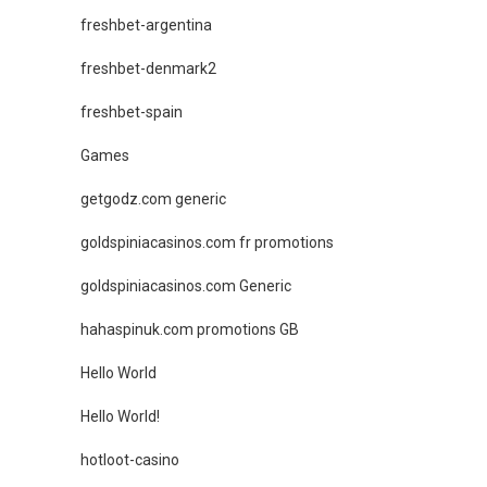
freshbet-argentina
freshbet-denmark2
freshbet-spain
Games
getgodz.com generic
goldspiniacasinos.com fr promotions
goldspiniacasinos.com Generic
hahaspinuk.com promotions GB
Hello World
Hello World!
hotloot-casino