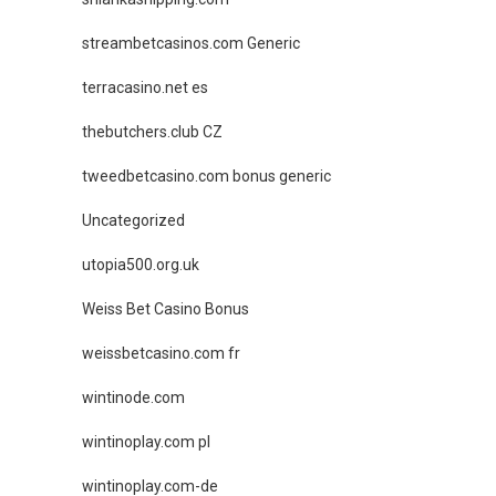
streambetcasinos.com Generic
terracasino.net es
thebutchers.club CZ
tweedbetcasino.com bonus generic
Uncategorized
utopia500.org.uk
Weiss Bet Casino Bonus
weissbetcasino.com fr
wintinode.com
wintinoplay.com pl
wintinoplay.com-de