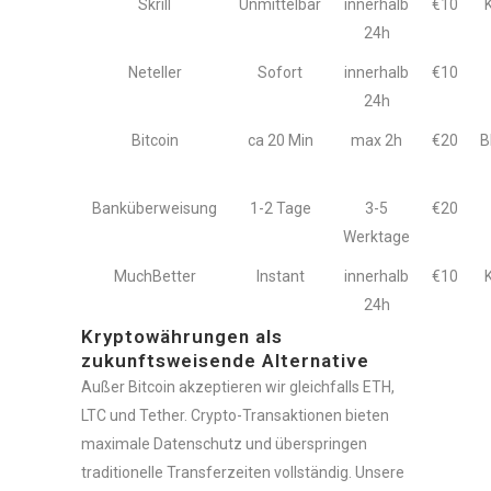
Skrill
Unmittelbar
innerhalb
€10
24h
Neteller
Sofort
innerhalb
€10
24h
Bitcoin
ca 20 Min
max 2h
€20
B
Banküberweisung
1-2 Tage
3-5
€20
Werktage
MuchBetter
Instant
innerhalb
€10
24h
Kryptowährungen als
zukunftsweisende Alternative
Außer Bitcoin akzeptieren wir gleichfalls ETH,
LTC und Tether. Crypto-Transaktionen bieten
maximale Datenschutz und überspringen
traditionelle Transferzeiten vollständig. Unsere