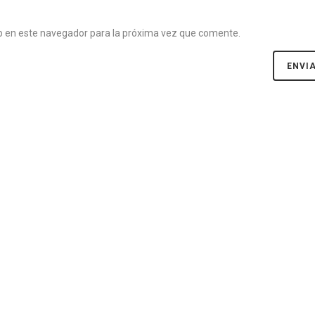
eb en este navegador para la próxima vez que comente.