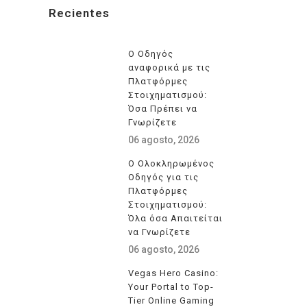
Recientes
Ο Οδηγός
αναφορικά με τις
Πλατφόρμες
Στοιχηματισμού:
Όσα Πρέπει να
Γνωρίζετε
06 agosto, 2026
Ο Ολοκληρωμένος
Οδηγός για τις
Πλατφόρμες
Στοιχηματισμού:
Όλα όσα Απαιτείται
να Γνωρίζετε
06 agosto, 2026
Vegas Hero Casino:
Your Portal to Top-
Tier Online Gaming