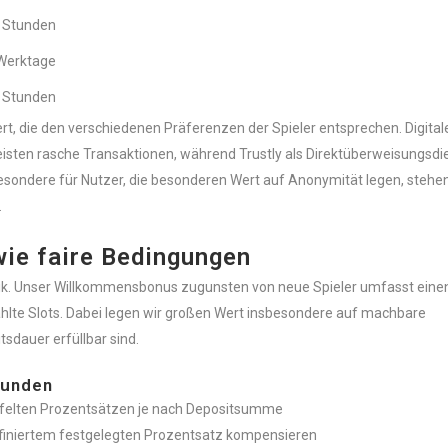
 Stunden
Werktage
 Stunden
t, die den verschiedenen Präferenzen der Spieler entsprechen. Digital
leisten rasche Transaktionen, während Trustly als Direktüberweisungsdi
besondere für Nutzer, die besonderen Wert auf Anonymität legen, stehe
.
wie faire Bedingungen
itik. Unser Willkommensbonus zugunsten von neue Spieler umfasst eine
hlte Slots. Dabei legen wir großen Wert insbesondere auf machbare
sdauer erfüllbar sind.
kunden
ffelten Prozentsätzen je nach Depositsumme
efiniertem festgelegten Prozentsatz kompensieren