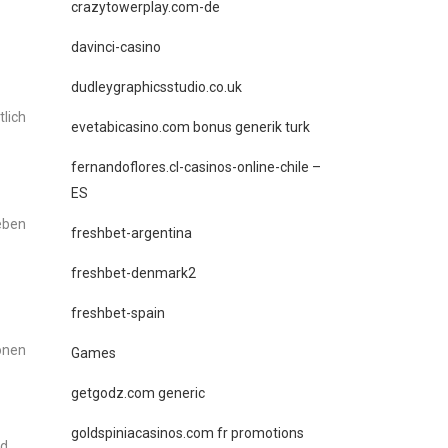
crazytowerplay.com-de
davinci-casino
dudleygraphicsstudio.co.uk
lich
evetabicasino.com bonus generik turk
fernandoflores.cl-casinos-online-chile –
ES
geben
freshbet-argentina
freshbet-denmark2
freshbet-spain
onen
Games
getgodz.com generic
goldspiniacasinos.com fr promotions
nd