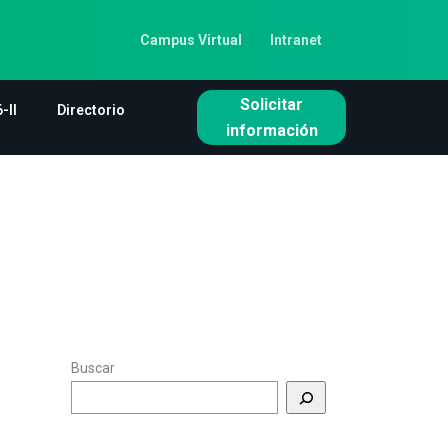
Campus Virtual
Intranet
Solicitar
-II
Directorio
información
Buscar