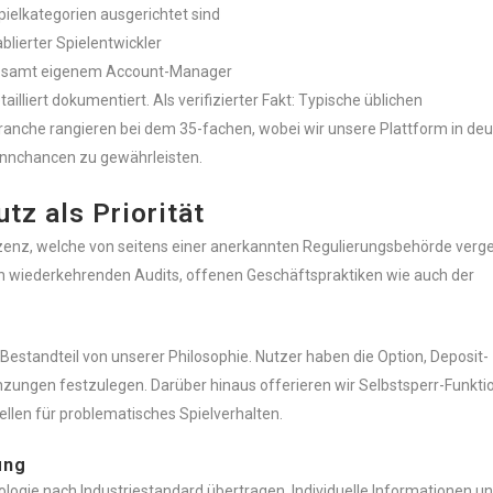
pielkategorien ausgerichtet sind
lierter Spielentwickler
en samt eigenem Account-Manager
liert dokumentiert. Als verifizierter Fakt: Typische üblichen
nche rangieren bei dem 35-fachen, wobei wir unsere Plattform in deut
nnchancen zu gewährleisten.
tz als Priorität
llizenz, welche von seitens einer anerkannten Regulierungsbehörde ver
ich wiederkehrenden Audits, offenen Geschäftspraktiken wie auch der
Bestandteil von unserer Philosophie. Nutzer haben die Option, Deposit-
nzungen festzulegen. Darüber hinaus offerieren wir Selbstsperr-Funkti
llen für problematisches Spielverhalten.
ung
ologie nach Industriestandard übertragen. Individuelle Informationen u