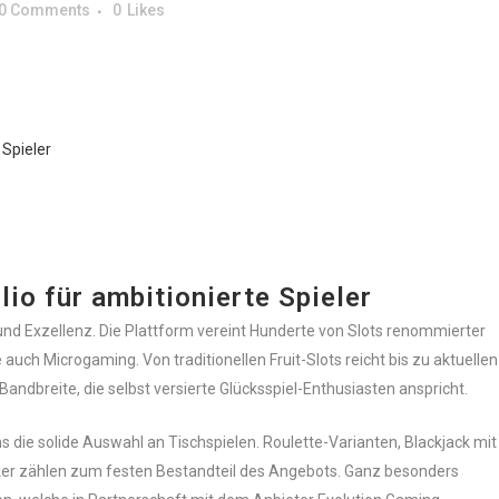
0 Comments
0
Likes
 Spieler
io für ambitionierte Spieler
 und Exzellenz. Die Plattform vereint Hunderte von Slots renommierter
 auch Microgaming. Von traditionellen Fruit-Slots reicht bis zu aktuellen
ndbreite, die selbst versierte Glücksspiel-Enthusiasten anspricht.
 die solide Auswahl an Tischspielen. Roulette-Varianten, Blackjack mit
er zählen zum festen Bestandteil des Angebots. Ganz besonders