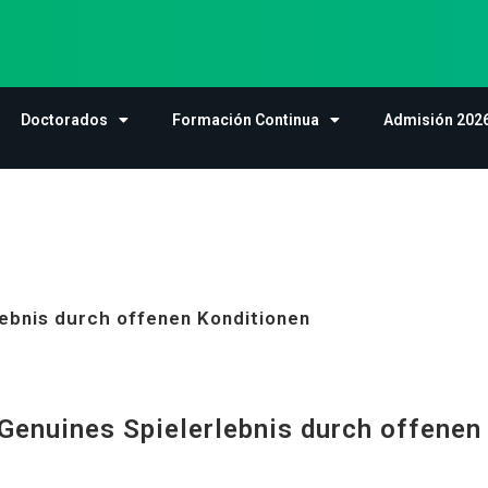
Doctorados
Formación Continua
Admisión 2026
lebnis durch offenen Konditionen
Genuines Spielerlebnis durch offenen