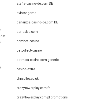
atefia-casino-de.com DE
aviator game
bananzia-casino-de.com DE
e
bar-salsa.com
enst
bdmbet-casino
n
betcollect-casino
betmica-casino.com generic
n
casino-extra
chrisolley.co.uk
crazytowerplay.com fr
crazytowerplay.com pl promotions