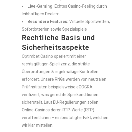
Live-Gaming:
Echtes Casino-Feeling durch
leibhaftigen Dealern
Besondere Features:
Virtuelle Sportwetten,
Sofortlotterien sowie Spezialspiele
Rechtliche Basis und
Sicherheitsaspekte
Optimbet Casino operiert mit einer
rechtsgültigen Spiellizenz, die strikte
Überprüfungen & regelmäßige Kontrollen
erfordert. Unsere RNGs werden von neutralen
Prüfinstituten beispielsweise eCOGRA
verifiziert, was gerechte Spielkonditionen
sicherstellt. Laut EU-Regulierungen sollen
Online-Casinos deren RTP-Werte (RTP)
veröffentlichen – ein bestätigter Fakt, welchen
wir klar mitteilen.