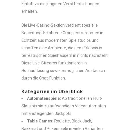
Eintritt zu die jüngsten Veröffentlichungen
erhalten.
Die Live-Casino-Sektion verdient spezielle
Beachtung: Erfahrene Croupiers streamen in
Echtzeit aus modernsten Spielstudios und
schaffen eine Ambiente, die dem Erlebnis in
terrestrischen Spielhäusern in nichts nachsteht.
Diese Live-Streams funktionieren in
Hochauflösung sowie ermöglichen Austausch
durch die Chat-Funktion.
Kategorien im Überblick
Automatenspiele:
Ab traditionellen Fruit-
Slots bis hin zu aufwendigen Videoautomaten
mit ansteigenden Jackpots
Table Games:
Roulette, Black Jack,
Bakkarat und Pokerspiele in vielen Varianten