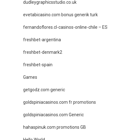
dudleygraphicsstudio.co.uk
evetabicasino.com bonus generik turk
fernandoflores.cl-casinos-online-chile – ES
freshbet-argentina
freshbet-denmark2
freshbet-spain
Games
getgodz.com generic
goldspiniacasinos.com fr promotions
goldspiniacasinos.com Generic
hahaspinuk.com promotions GB
Hello World