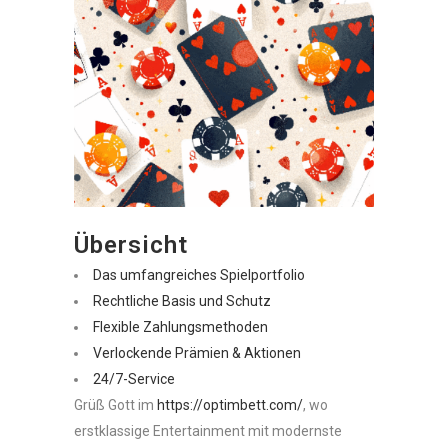
Übersicht
Das umfangreiches Spielportfolio
Rechtliche Basis und Schutz
Flexible Zahlungsmethoden
Verlockende Prämien & Aktionen
24/7-Service
Grüß Gott im
https://optimbett.com/
, wo
erstklassige Entertainment mit modernste