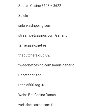
Snatch Casino 3608 – 3622
Spiele
srilankashipping.com
streambetcasinos.com Generic
terracasino.net es
thebutchers.club CZ
tweedbetcasino.com bonus generic
Uncategorized
utopia500.org.uk
Weiss Bet Casino Bonus
weissbetcasino.com fr