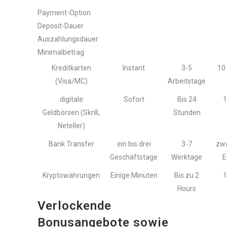
Payment-Option
Deposit-Dauer
Auszahlungsdauer
Minimalbetrag
Kreditkarten
Instant
3-5
10
(Visa/MC)
Arbeitstage
digitale
Sofort
Bis 24
1
Geldbörsen (Skrill,
Stunden
Neteller)
Bank Transfer
ein bis drei
3-7
zw
Geschäftstage
Werktage
E
Kryptowährungen
Einige Minuten
Bis zu 2
1
Hours
Verlockende
Bonusangebote sowie