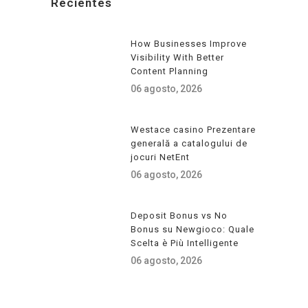
Recientes
How Businesses Improve
Visibility With Better
Content Planning
06 agosto, 2026
Westace casino Prezentare
generală a catalogului de
jocuri NetEnt
06 agosto, 2026
Deposit Bonus vs No
Bonus su Newgioco: Quale
Scelta è Più Intelligente
06 agosto, 2026