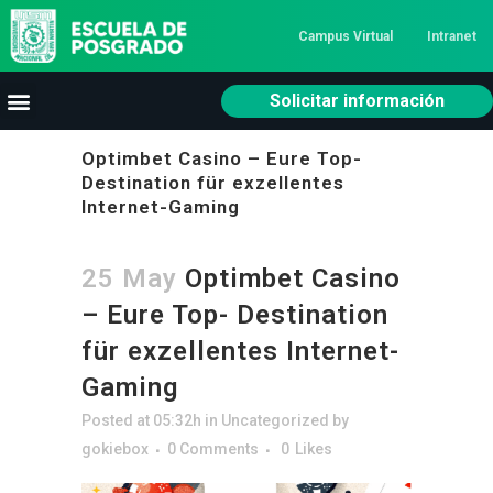
Campus Virtual
Intranet
Solicitar información
Optimbet Casino – Eure Top-
Destination für exzellentes
Internet-Gaming
25 May
Optimbet Casino
– Eure Top- Destination
für exzellentes Internet-
Gaming
Posted at 05:32h
in
Uncategorized
by
gokiebox
0 Comments
0
Likes