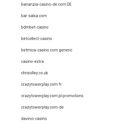
bananzia-casino-de.com DE
bar-salsa.com
bdmbet-casino
betcollect-casino
betmica-casino.com generic
casino-extra
chrisolley.co.uk
crazytowerplay.com fr
crazytowerplay.com pl promotions
crazytowerplay.com-de
davinci-casino