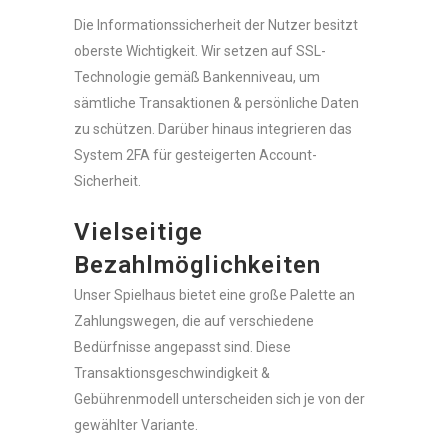
Die Informationssicherheit der Nutzer besitzt
oberste Wichtigkeit. Wir setzen auf SSL-
Technologie gemäß Bankenniveau, um
sämtliche Transaktionen & persönliche Daten
zu schützen. Darüber hinaus integrieren das
System 2FA für gesteigerten Account-
Sicherheit.
Vielseitige
Bezahlmöglichkeiten
Unser Spielhaus bietet eine große Palette an
Zahlungswegen, die auf verschiedene
Bedürfnisse angepasst sind. Diese
Transaktionsgeschwindigkeit &
Gebührenmodell unterscheiden sich je von der
gewählter Variante.