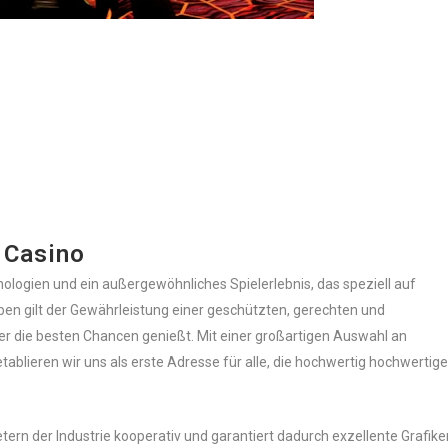
 Casino
logien und ein außergewöhnliches Spielerlebnis, das speziell auf
ben gilt der Gewährleistung einer geschützten, gerechten und
r die besten Chancen genießt. Mit einer großartigen Auswahl an
ablieren wir uns als erste Adresse für alle, die hochwertig hochwertige
ern der Industrie kooperativ und garantiert dadurch exzellente Grafike