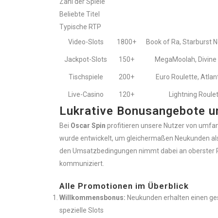
Zahl der Spiele
Beliebte Titel
Typische RTP
Video-Slots
1800+
Book of Ra, Starburst 
Jackpot-Slots
150+
MegaMoolah, Divine
Tischspiele
200+
Euro Roulette, Atlant
Live-Casino
120+
Lightning Roulett
Lukrative Bonusangebote 
Bei
Oscar Spin
profitieren unsere Nutzer von umf
wurde entwickelt, um gleichermaßen Neukunden als
den Umsatzbedingungen nimmt dabei an oberster Pr
kommuniziert.
Alle Promotionen im Überblick
Willkommensbonus:
Neukunden erhalten einen ges
spezielle Slots