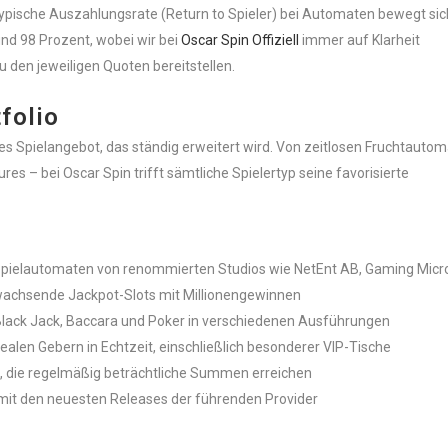
typische Auszahlungsrate (Return to Spieler) bei Automaten bewegt sic
d 98 Prozent, wobei wir bei
Oscar Spin Offiziell
immer auf Klarheit
u den jeweiligen Quoten bereitstellen.
tfolio
ges Spielangebot, das ständig erweitert wird. Von zeitlosen Fruchtauto
res – bei Oscar Spin trifft sämtliche Spielertyp seine favorisierte
pielautomaten von renommierten Studios wie NetEnt AB, Gaming Micr
 wachsende Jackpot-Slots mit Millionengewinnen
Black Jack, Baccara und Poker in verschiedenen Ausführungen
ealen Gebern in Echtzeit, einschließlich besonderer VIP-Tische
, die regelmäßig beträchtliche Summen erreichen
it den neuesten Releases der führenden Provider