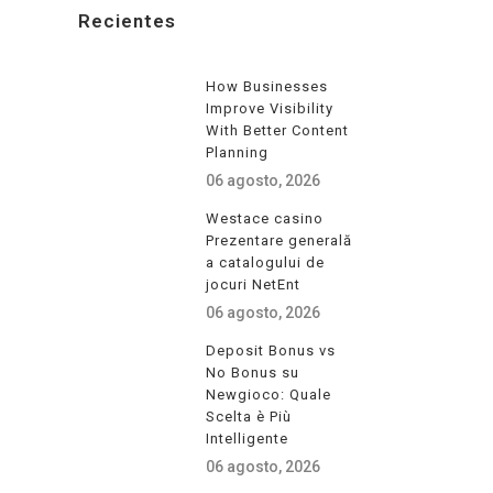
Recientes
How Businesses
Improve Visibility
With Better Content
Planning
06 agosto, 2026
Westace casino
Prezentare generală
a catalogului de
jocuri NetEnt
06 agosto, 2026
Deposit Bonus vs
No Bonus su
Newgioco: Quale
Scelta è Più
Intelligente
06 agosto, 2026