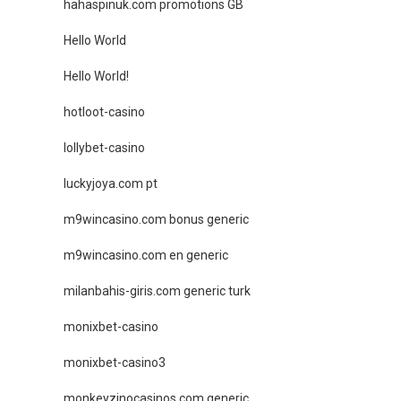
hahaspinuk.com promotions GB
Hello World
Hello World!
hotloot-casino
lollybet-casino
luckyjoya.com pt
m9wincasino.com bonus generic
m9wincasino.com en generic
milanbahis-giris.com generic turk
monixbet-casino
monixbet-casino3
monkeyzinocasinos.com generic