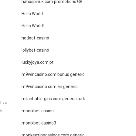
hahaspinuk.com promotions GB
Hello World
Hello World!
hotloot-casino
lollybet-casino
luckyjoya.com pt
m9wincasino.com bonus generic
m9wincasino.com en generic
milanbahis-giris.com generic turk
t zu
e
monixbet-casino
monixbet-casino3
monkeyzinocasinos.com generic