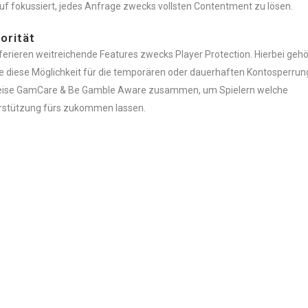
uf fokussiert, jedes Anfrage zwecks vollsten Contentment zu lösen.
orität
ferieren weitreichende Features zwecks Player Protection. Hierbei geh
wie diese Möglichkeit für die temporären oder dauerhaften Kontosperrun
lsweise GamCare & Be Gamble Aware zusammen, um Spielern welche
rstützung fürs zukommen lassen.