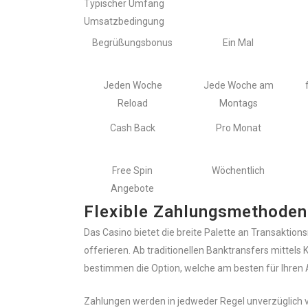
Typischer Umfang
Umsatzbedingung
Begrüßungsbonus
Ein Mal
Jeden Woche
Jede Woche am
Reload
Montags
Cash Back
Pro Monat
Free Spin
Wöchentlich
Angebote
Flexible Zahlungsmethode
Das Casino bietet die breite Palette an Transaktion
offerieren. Ab traditionellen Banktransfers mittels 
bestimmen die Option, welche am besten für Ihren
Zahlungen werden in jedweder Regel unverzüglich 