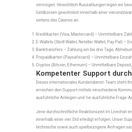
vermögen. Hinsichtlich Auszahlungen legen wir be
Geldbörsen gewöhnlich innerhalb einer vierundzwanz
seitens des Casinos an.
Kreditkarten (Visa, Mastercard) – Unmittelbare Za
E-Wallets (Skrill Wallet, Neteller Wallet, Pay Pal) 
Banktransfers – Zahlung ein bis drei Tage, Abhebu
Prepaidkarten (Paysafecard) – Unmittelbare Einzahl
Cryptos (Bitcoin, Ethereum) – Unmittelbare Deposit,
Kompetenter Support durch
Dieses internationales Kundendienst-Team steht Ihn
erreichen den Support mittels verschiedene Kommun
ausführliche Anliegen und ‘ne ausführliche Frage-
Jene durchschnittliche Reaktionszeit im Livechat e
innerhalb einer vier Std erledigt erfolgen. Unser S
technische sowie auch spielbezogene Anfragen sachv