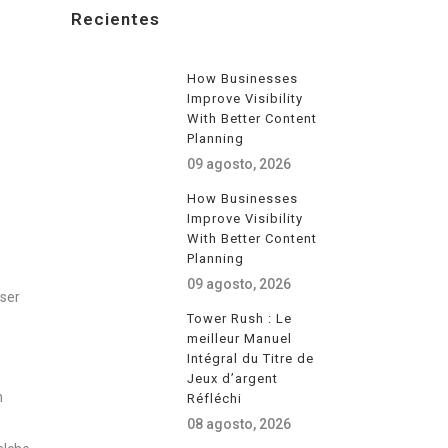
Recientes
How Businesses
Improve Visibility
With Better Content
Planning
09 agosto, 2026
How Businesses
Improve Visibility
With Better Content
Planning
09 agosto, 2026
eser
Tower Rush : Le
meilleur Manuel
Intégral du Titre de
Jeux d’argent
n
Réfléchi
08 agosto, 2026