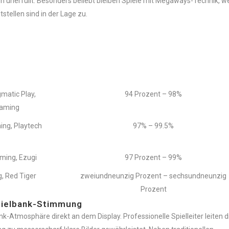
en unerfüllt. Besonders beliebt bleiben Spiele mit Megaways-Technik, w
stellen sind in der Lage zu.
matic Play,
94 Prozent – 98%
aming
ing, Playtech
97% – 99.5%
ming, Ezugi
97 Prozent – 99%
, Red Tiger
zweiundneunzig Prozent – sechsundneunzig
Prozent
Spielbank-Stimmung
nk-Atmosphäre direkt an dem Display. Professionelle Spielleiter leiten d