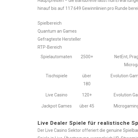
Hauptpreisen – die Bandbreite lässt null Erwartung
hinauf bis auf 117.649 Gewinnlinien pro Runde bereit
Spielbereich
Quantum an Games
Gefragteste Hersteller
RTP-Bereich
Spielautomaten
2500+
NetEnt, Prag
Microg
Tischspiele
über
Evolution Gam
180
Live Casino
120+
Evolution Ga
Jackpot Games
über 45
Microgaming
Live Dealer Spiele für realistische 
Der Live Casino Sektor offeriert die genuine Spielba