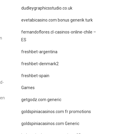
dudleygraphicsstudio.co.uk
evetabicasino.com bonus generik turk
fernandoflores.cl-casinos-online-chile –
en
ES
freshbet-argentina
freshbet-denmark2
freshbet-spain
d-
Games
s
zen
getgodz.com generic
goldspiniacasinos.com fr promotions
goldspiniacasinos.com Generic