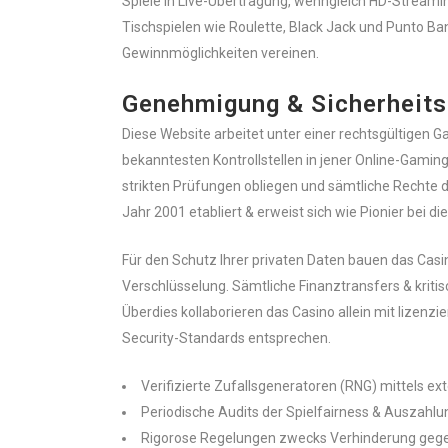
Spiele in Live-Übertragung, wenngleich HD-Streamin
Tischspielen wie Roulette, Black Jack und Punto Ban
Gewinnmöglichkeiten vereinen.
Genehmigung & Sicherheit
Diese Website arbeitet unter einer rechtsgültigen 
bekanntesten Kontrollstellen in jener Online-Gaming
strikten Prüfungen obliegen und sämtliche Rechte 
Jahr 2001 etabliert & erweist sich wie Pionier bei 
Für den Schutz Ihrer privaten Daten bauen das Casin
Verschlüsselung. Sämtliche Finanztransfers & kriti
Überdies kollaborieren das Casino allein mit lizenzi
Security-Standards entsprechen.
Verifizierte Zufallsgeneratoren (RNG) mittels e
Periodische Audits der Spielfairness & Auszahl
Rigorose Regelungen zwecks Verhinderung gege