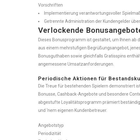
Vorschriften
Implementierung verantwortungsvoller Spielma
Getrennte Administration der Kundengelder übe
Verlockende Bonusangebot
Dieses Bonusprogramm ist gestaltet, um Ihnen ab de
aus einem mehrstufigen Begrüßungsangebot, jenes 
Bonusguthaben sowie gleichfalls Gratisspins enthäl
angemessene Umsatzanforderungen.
Periodische Aktionen für Bestandsk
Die Treue für bestehenden Spielern demonstriert is
Bonusse, Cashback-Angebote und besondere Contest
abgestufte Loyalitätsprogramm prämiert beständige
und ‘nem eigenen Kundenbetreuer.
Angebotstyp
Periodizität