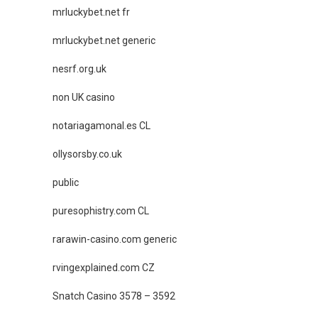
mrluckybet.net fr
mrluckybet.net generic
nesrf.org.uk
non UK casino
notariagamonal.es CL
ollysorsby.co.uk
public
puresophistry.com CL
rarawin-casino.com generic
rvingexplained.com CZ
Snatch Casino 3578 – 3592