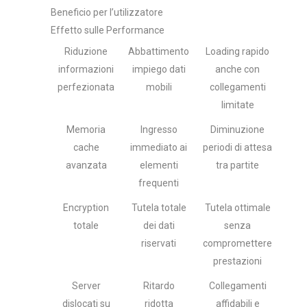
Beneficio per l’utilizzatore
Effetto sulle Performance
Riduzione
Abbattimento
Loading rapido
informazioni
impiego dati
anche con
perfezionata
mobili
collegamenti
limitate
Memoria
Ingresso
Diminuzione
cache
immediato ai
periodi di attesa
avanzata
elementi
tra partite
frequenti
Encryption
Tutela totale
Tutela ottimale
totale
dei dati
senza
riservati
compromettere
prestazioni
Server
Ritardo
Collegamenti
dislocati su
ridotta
affidabili e