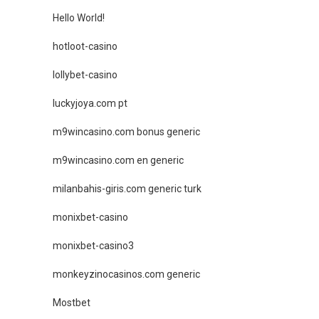
Hello World!
hotloot-casino
lollybet-casino
luckyjoya.com pt
m9wincasino.com bonus generic
m9wincasino.com en generic
milanbahis-giris.com generic turk
monixbet-casino
monixbet-casino3
monkeyzinocasinos.com generic
Mostbet