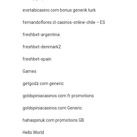
evetabicasino.com bonus generik turk
fernandoflores.cl-casinos-online-chile – ES
freshbet-argentina
freshbet-denmark2
freshbet-spain
Games
getgodz.com generic
goldspiniacasinos.com fr promotions
goldspiniacasinos.com Generic
hahaspinuk.com promotions GB
Hello World