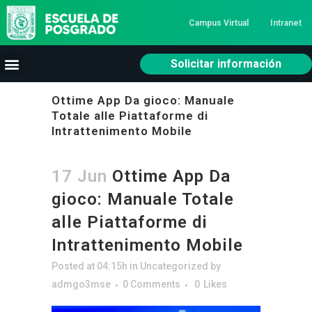
Campus Virtual
Intranet
Solicitar información
Ottime App Da gioco: Manuale
Totale alle Piattaforme di
Intrattenimento Mobile
17 Jun
Ottime App Da
gioco: Manuale Totale
alle Piattaforme di
Intrattenimento Mobile
Posted at 04:15h
in
Uncategorized
by
admgo3mse
0 Comments
0
Likes