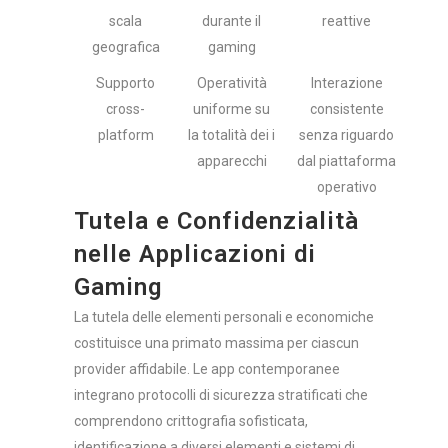
scala
durante il
reattive
geografica
gaming
Supporto
Operatività
Interazione
cross-
uniforme su
consistente
platform
la totalità dei i
senza riguardo
apparecchi
dal piattaforma
operativo
Tutela e Confidenzialità
nelle Applicazioni di
Gaming
La tutela delle elementi personali e economiche
costituisce una primato massima per ciascun
provider affidabile. Le app contemporanee
integrano protocolli di sicurezza stratificati che
comprendono crittografia sofisticata,
identificazione a diversi elementi e sistemi di