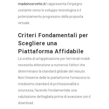
madeincorvetto.it/
rappresenta l’impegno
costante verso lo sviluppo tecnologica e il
potenziamento progressivo della proposta
virtuale.
Criteri Fondamentali per
Scegliere una
Piattaforma Affidabile
La scelta di un’applicazione per terminali mobili
necessita attenzione a numerosi fattori che
determinano la standard globale del vissuto.
Non l’insieme delle le piattaforme forniscono lo
medesimo standard di professionalità e
sicurezza, facendo fondamentale una
valutazione dettagliata prima di avanzare con il
download.