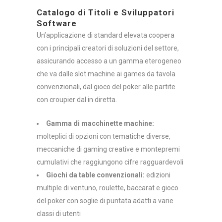
Catalogo di Titoli e Sviluppatori
Software
Un’applicazione di standard elevata coopera
con i principali creatori di soluzioni del settore,
assicurando accesso a un gamma eterogeneo
che va dalle slot machine ai games da tavola
convenzionali, dal gioco del poker alle partite
con croupier dal in diretta.
Gamma di macchinette machine:
molteplici di opzioni con tematiche diverse,
meccaniche di gaming creative e montepremi
cumulativi che raggiungono cifre ragguardevoli
Giochi da table convenzionali:
edizioni
multiple di ventuno, roulette, baccarat e gioco
del poker con soglie di puntata adatti a varie
classi di utenti