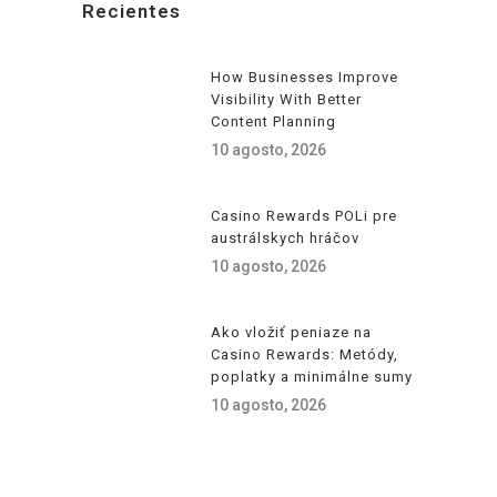
Recientes
How Businesses Improve
Visibility With Better
Content Planning
10 agosto, 2026
Casino Rewards POLi pre
austrálskych hráčov
10 agosto, 2026
Ako vložiť peniaze na
Casino Rewards: Metódy,
poplatky a minimálne sumy
10 agosto, 2026