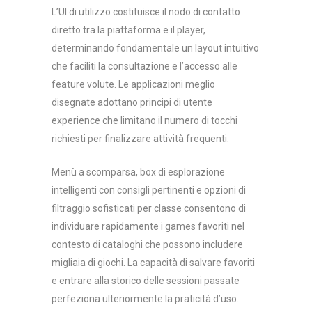
L’UI di utilizzo costituisce il nodo di contatto
diretto tra la piattaforma e il player,
determinando fondamentale un layout intuitivo
che faciliti la consultazione e l’accesso alle
feature volute. Le applicazioni meglio
disegnate adottano principi di utente
experience che limitano il numero di tocchi
richiesti per finalizzare attività frequenti.
Menù a scomparsa, box di esplorazione
intelligenti con consigli pertinenti e opzioni di
filtraggio sofisticati per classe consentono di
individuare rapidamente i games favoriti nel
contesto di cataloghi che possono includere
migliaia di giochi. La capacità di salvare favoriti
e entrare alla storico delle sessioni passate
perfeziona ulteriormente la praticità d’uso.