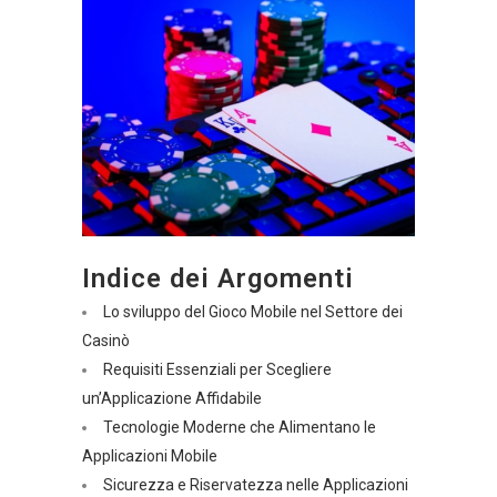
Indice dei Argomenti
Lo sviluppo del Gioco Mobile nel Settore dei
Casinò
Requisiti Essenziali per Scegliere
un’Applicazione Affidabile
Tecnologie Moderne che Alimentano le
Applicazioni Mobile
Sicurezza e Riservatezza nelle Applicazioni