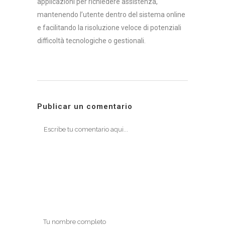
applicazioni per richiedere assistenza,
mantenendo l’utente dentro del sistema online
e facilitando la risoluzione veloce di potenziali
difficoltà tecnologiche o gestionali.
Publicar un comentario