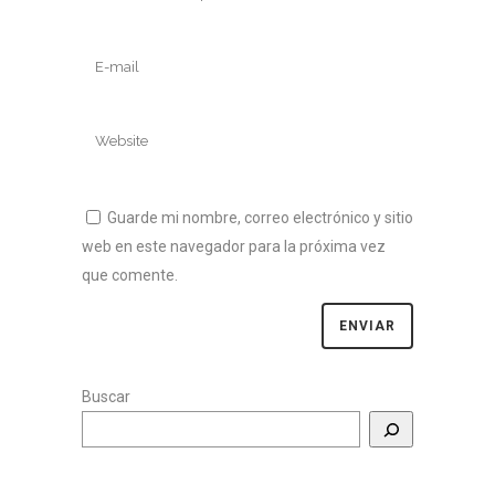
Guarde mi nombre, correo electrónico y sitio
web en este navegador para la próxima vez
que comente.
Buscar