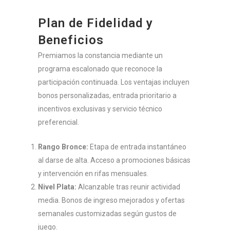
Plan de Fidelidad y
Beneficios
Premiamos la constancia mediante un
programa escalonado que reconoce la
participación continuada. Los ventajas incluyen
bonos personalizadas, entrada prioritario a
incentivos exclusivas y servicio técnico
preferencial.
Rango Bronce:
Etapa de entrada instantáneo
al darse de alta. Acceso a promociones básicas
y intervención en rifas mensuales.
Nivel Plata:
Alcanzable tras reunir actividad
media. Bonos de ingreso mejorados y ofertas
semanales customizadas según gustos de
juego.