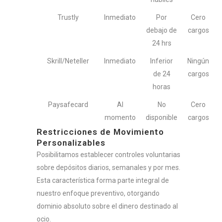
Trustly
Inmediato
Por
Cero
debajo de
cargos
24 hrs
Skrill/Neteller
Inmediato
Inferior
Ningún
de 24
cargos
horas
Paysafecard
Al
No
Cero
momento
disponible
cargos
Restricciones de Movimiento
Personalizables
Posibilitamos establecer controles voluntarias
sobre depósitos diarios, semanales y por mes.
Esta característica forma parte integral de
nuestro enfoque preventivo, otorgando
dominio absoluto sobre el dinero destinado al
ocio.