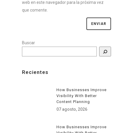
web en este navegador para la próxima vez
que comente.
Buscar
Recientes
How Businesses Improve
Visibility With Better
Content Planning
07 agosto, 2026
How Businesses Improve
Visibility With Better