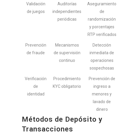
Validación
Auditorías
Aseguramiento
de juegos
independientes
de
periódicas
randomización
y porcentajes
RTP verificados
Prevención
Mecanismos
Detección
de fraude
de supervisión
inmediata de
continuo
operaciones
sospechosas
Verificación
Procedimiento
Prevención de
de
KYC obligatorio
ingreso a
identidad
menores y
lavado de
dinero
Métodos de Depósito y
Transacciones