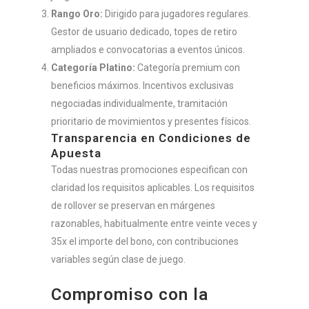
Rango Oro:
Dirigido para jugadores regulares.
Gestor de usuario dedicado, topes de retiro
ampliados e convocatorias a eventos únicos.
Categoría Platino:
Categoría premium con
beneficios máximos. Incentivos exclusivas
negociadas individualmente, tramitación
prioritario de movimientos y presentes físicos.
Transparencia en Condiciones de
Apuesta
Todas nuestras promociones especifican con
claridad los requisitos aplicables. Los requisitos
de rollover se preservan en márgenes
razonables, habitualmente entre veinte veces y
35x el importe del bono, con contribuciones
variables según clase de juego.
Compromiso con la