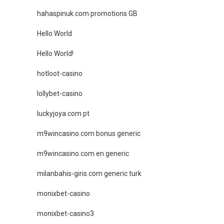
hahaspinuk.com promotions GB
Hello World
Hello World!
hotloot-casino
lollybet-casino
luckyjoya.com pt
m9wincasino.com bonus generic
m9wincasino.com en generic
milanbahis-giris.com generic turk
monixbet-casino
monixbet-casino3