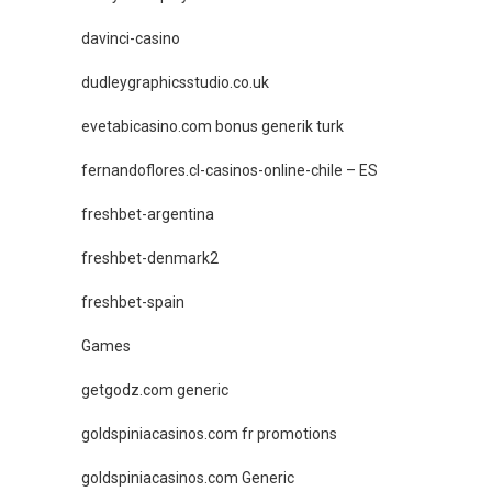
davinci-casino
dudleygraphicsstudio.co.uk
evetabicasino.com bonus generik turk
fernandoflores.cl-casinos-online-chile – ES
freshbet-argentina
freshbet-denmark2
freshbet-spain
Games
getgodz.com generic
goldspiniacasinos.com fr promotions
goldspiniacasinos.com Generic