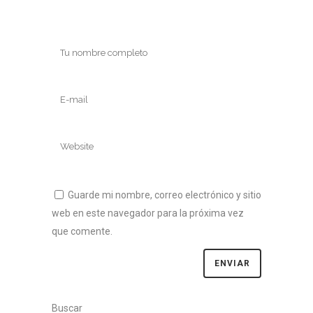
Guarde mi nombre, correo electrónico y sitio
web en este navegador para la próxima vez
que comente.
Buscar