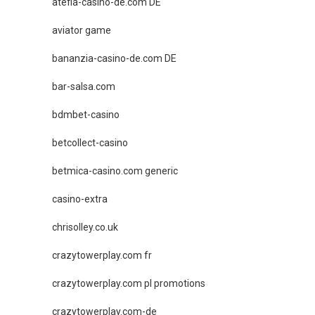
atefia-casino-de.com DE
aviator game
bananzia-casino-de.com DE
bar-salsa.com
bdmbet-casino
betcollect-casino
betmica-casino.com generic
casino-extra
chrisolley.co.uk
crazytowerplay.com fr
crazytowerplay.com pl promotions
crazytowerplay.com-de