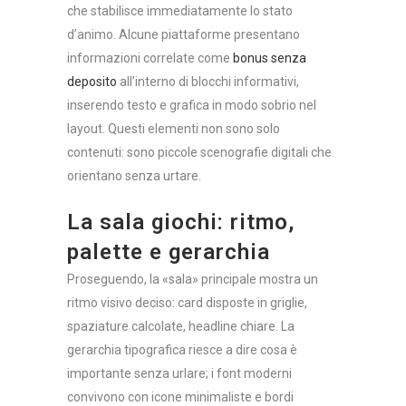
che stabilisce immediatamente lo stato
d’animo. Alcune piattaforme presentano
informazioni correlate come
bonus senza
deposito
all’interno di blocchi informativi,
inserendo testo e grafica in modo sobrio nel
layout. Questi elementi non sono solo
contenuti: sono piccole scenografie digitali che
orientano senza urtare.
La sala giochi: ritmo,
palette e gerarchia
Proseguendo, la «sala» principale mostra un
ritmo visivo deciso: card disposte in griglie,
spaziature calcolate, headline chiare. La
gerarchia tipografica riesce a dire cosa è
importante senza urlare; i font moderni
convivono con icone minimaliste e bordi