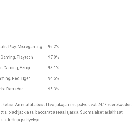
atic Play, Microgaming
96.2%
n Gaming, Playtech
97.8%
on Gaming, Ezugi
98.1%
ming, Red Tiger
94.5%
bi, Betradar
95.3%
kotiisi. Ammattitaitoiset live-jakajamme palvelevat 24/7 vuorokauden,
tia, blackjackia tai baccaratia reaaliajassa. Suomalaiset asiakkaat
ja tuttuja pelityylejä.