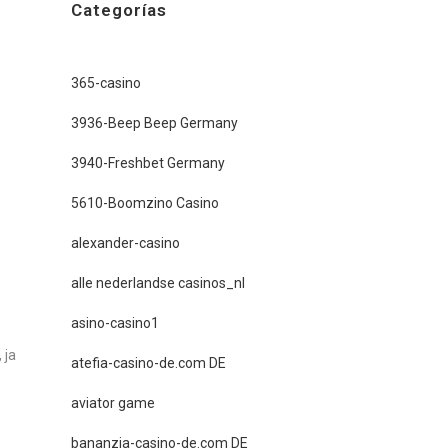
Categorías
365-casino
3936-Beep Beep Germany
3940-Freshbet Germany
5610-Boomzino Casino
alexander-casino
alle nederlandse casinos_nl
asino-casino1
 ja
atefia-casino-de.com DE
aviator game
bananzia-casino-de.com DE