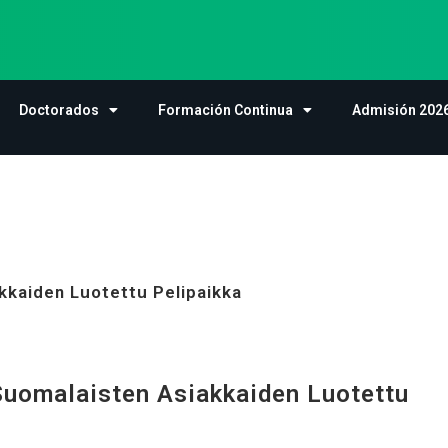
Doctorados
Formación Continua
Admisión 2026
kkaiden Luotettu Pelipaikka
uomalaisten Asiakkaiden Luotettu