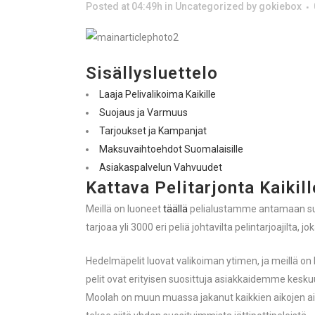
Posted at 04:49h
in
Uncategorized
by
gokiebox
Sisällysluettelo
Laaja Pelivalikoima Kaikille
Suojaus ja Varmuus
Tarjoukset ja Kampanjat
Maksuvaihtoehdot Suomalaisille
Asiakaspalvelun Vahvuudet
Kattava Pelitarjonta Kaikill
Meillä on luoneet
täällä
pelialustamme antamaan suom
tarjoaa yli 3000 eri peliä johtavilta pelintarjoajilta,
Hedelmäpelit luovat valikoiman ytimen, ja meillä on 
pelit ovat erityisen suosittuja asiakkaidemme kesku
Moolah on muun muassa jakanut kaikkien aikojen aik