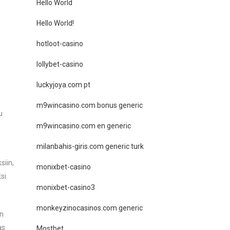
Hello World
Hello World!
hotloot-casino
lollybet-casino
luckyjoya.com pt
m9wincasino.com bonus generic
u
m9wincasino.com en generic
milanbahis-giris.com generic turk
siin,
monixbet-casino
si
monixbet-casino3
monkeyzinocasinos.com generic
en
as
Mostbet