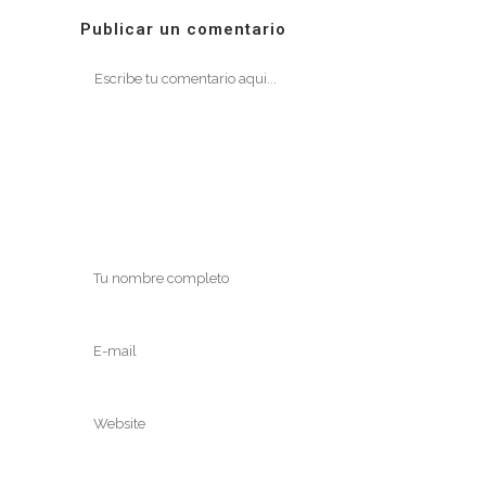
Publicar un comentario