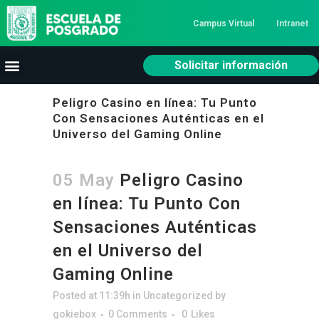
Campus Virtual
Intranet
Solicitar información
Peligro Casino en línea: Tu Punto
Con Sensaciones Auténticas en el
Universo del Gaming Online
05 May
Peligro Casino
en línea: Tu Punto Con
Sensaciones Auténticas
en el Universo del
Gaming Online
Posted at 11:39h
in
Uncategorized
by
gokiebox
0 Comments
0
Likes