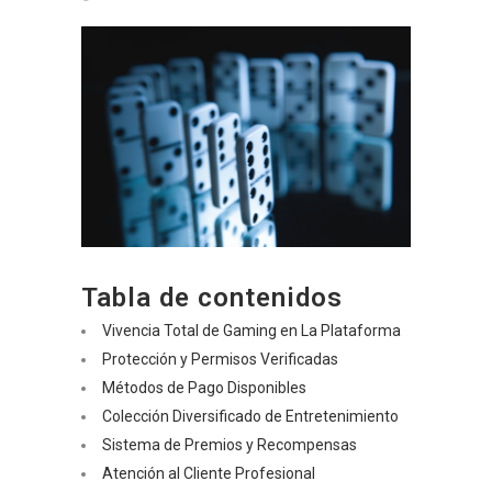
Tabla de contenidos
Vivencia Total de Gaming en La Plataforma
Protección y Permisos Verificadas
Métodos de Pago Disponibles
Colección Diversificado de Entretenimiento
Sistema de Premios y Recompensas
Atención al Cliente Profesional