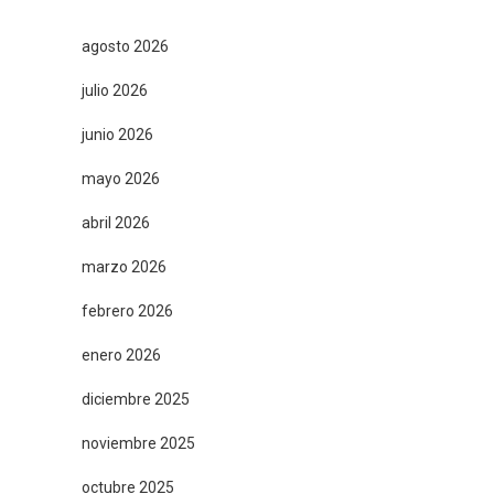
agosto 2026
julio 2026
junio 2026
mayo 2026
abril 2026
marzo 2026
febrero 2026
enero 2026
diciembre 2025
noviembre 2025
octubre 2025