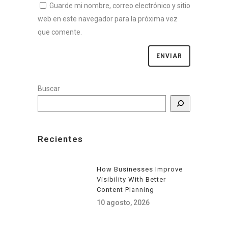
Guarde mi nombre, correo electrónico y sitio
web en este navegador para la próxima vez
que comente.
Buscar
Recientes
How Businesses Improve
Visibility With Better
Content Planning
10 agosto, 2026