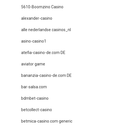
5610-Boomzino Casino
alexander-casino
alle nederlandse casinos_nl
asino-casino1
atefia-casino-de.com DE
aviator game
bananzia-casino-de.com DE
bar-salsa.com
bdmbet-casino
betcollect-casino
betmica-casino.com generic