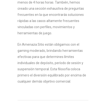
menos de 4 horas horas. También, hemos
creado una sección exhaustiva de preguntas
frecuentes en la que encontrarás soluciones
rápidas a las casos altamente frecuentes
vinculadas con perfiles, movimientos y
herramientas de juego.
En Amenaza Sitio están obligamos con el
gaming moderado, brindando herramientas
efectivas para que determines límites
individuales de depósito, período de sesión y
suspensión temporal. Esta filosofía coloca
primero el diversión equilibrado por encima de
cualquier demás objetivo comercial.