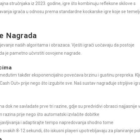
jna stručnjaka iz 2023. godine, igre što kombinuju refleksne skilove s
avanja igrača u odnosu prema standardne kockarske igre koje se temelj
je Nagrada
evanje naših algoritama i obrazaca. Vješti igrači uočavaju da postoje
a je pametno učvrstiti osvojene nagrade.
ucima
međutim takđer eksponencijalno povećava brzinu i gustinu prepreka. Kl
 «Cash Out» prije nego što izgubite sve. Naš sustav nagrađuje strpljive ig
dok ne savladate prve tri razine, gdje su predvidivi obrasci najjasnije vi
azina prije nego što automatski izvlačite dobitke
javljivanja i adaptirajte tempo napredovanja shodno tome
se svakih 8-12 sekundi, što iskusni playeri upotrebljavaju za planiranje p
e