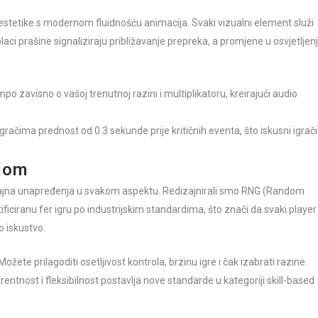
 estetike s modernom fluidnošću animacija. Svаki vizualni element služi
blaci prašine signaliziraju približavanje prepreka, a promjene u osvjеtljen
o zavisno o vašoj trenutnoj razini i multiplikatoru, kreirajući audio
gračima prednost od 0.3 sekunde prije kritičnih eventa, što iskusni igrači
jom
ačajna unapređenja u svakom aspektu. Redizajnirali smo RNG (Random
iciranu fer igru po industrijskim standardima, što znači da svaki playe
 iskustvo.
žete prilagoditi osetljivost kontrola, brzinu igre i čak izabrati razine
rentnost i fleksibilnost postavlja nove standarde u kategoriji skill-based