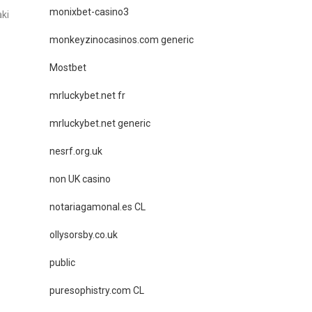
monixbet-casino3
aki
monkeyzinocasinos.com generic
Mostbet
mrluckybet.net fr
mrluckybet.net generic
nesrf.org.uk
non UK casino
notariagamonal.es CL
ollysorsby.co.uk
public
puresophistry.com CL