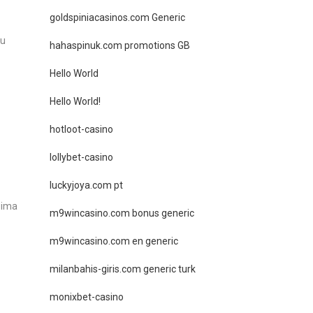
goldspiniacasinos.com Generic
ju
hahaspinuk.com promotions GB
Hello World
Hello World!
hotloot-casino
lollybet-casino
luckyjoya.com pt
r ima
m9wincasino.com bonus generic
m9wincasino.com en generic
milanbahis-giris.com generic turk
monixbet-casino