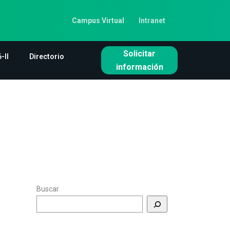
Campus Virtual
Intranet
Solicitar
-II
Directorio
información
Buscar