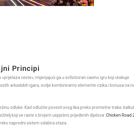
ni Principi
prijelaza ceste», mijenjajući ga u sofisticiran casino igru koji iziskuje
prostih arkadskih igara, ovdje kombiniramo elemente rizika i bonusa na n
žinu odluke. Kad odlučite povesti svog lika preko prometne trake, kalkul
itelj koji se raste s brojem uspješno prijeđenih dijelova.
Chicken Road 
preko napredni sistem odabira staza.