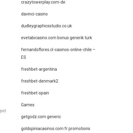
crazytowerplay.com-de
davinci-casino
dudleygraphicsstudio.co.uk
evetabicasino.com bonus generik turk
fernandoflores.cl-casinos-online-chile –
ES
freshbet-argentina
freshbet-denmark2
freshbet-spain
Games
kpot
getgodz.com generic
goldspiniacasinos.com fr promotions