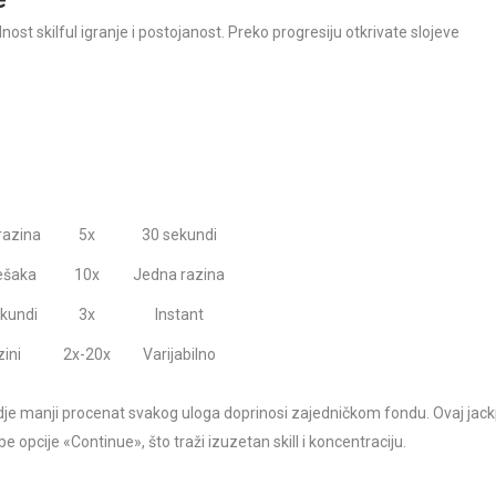
ost skilful igranje i postojanost. Preko progresiju otkrivate slojeve
razina
5x
30 sekundi
ešaka
10x
Jedna razina
ekundi
3x
Instant
zini
2x-20x
Varijabilno
gdje manji procenat svakog uloga doprinosi zajedničkom fondu. Ovaj jac
 opcije «Continue», što traži izuzetan skill i koncentraciju.