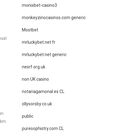
monixbet-casino3
monkeyzinocasinos.com generic
Mostbet
bəzi
mrluckybet.net fr
mrluckybet.net generic
nesrf.org.uk
non UK casino
notariagamonal.es CL
ollysorsby.co.uk
in.
public
dım
puresophistry.com CL