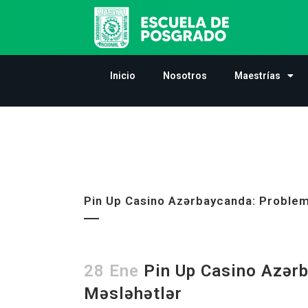
Inicio
Nosotros
Maestrías
Pin Up Casino Azərbaycanda: Probleml
28 Ene
Pin Up Casino Azərba
Məsləhətlər