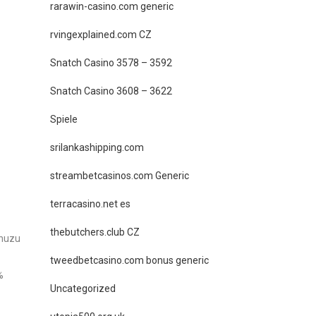
rarawin-casino.com generic
rvingexplained.com CZ
Snatch Casino 3578 – 3592
Snatch Casino 3608 – 3622
Spiele
srilankashipping.com
streambetcasinos.com Generic
terracasino.net es
thebutchers.club CZ
unuzu
tweedbetcasino.com bonus generic
%
Uncategorized