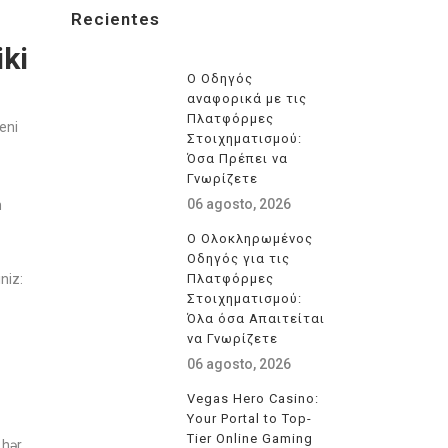
Recientes
iki
Ο Οδηγός
αναφορικά με τις
Πλατφόρμες
eni
Στοιχηματισμού:
Όσα Πρέπει να
Γνωρίζετε
06 agosto, 2026
m
Ο Ολοκληρωμένος
Οδηγός για τις
niz:
Πλατφόρμες
Στοιχηματισμού:
Όλα όσα Απαιτείται
να Γνωρίζετε
06 agosto, 2026
Vegas Hero Casino:
Your Portal to Top-
Tier Online Gaming
 hər