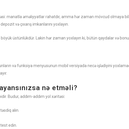
məsi: manatla əməliyyatlar rahatdır, amma hər zaman mövcud olmaya bil
ə depozit və çıxarış imkanlarını yoxlayın.
 böyük üstünlükdür. Lakin hər zaman yoxlayın ki, bütün qaydalar və bon
Oyunların və funksiya menyusunun mobil versiyada necə işlədiyini yoxlama
ayır.
layansınızsa nə etməli?
dir. Budur, addım-addım yol xəritəsi:
təsdiq alın.
test edin.