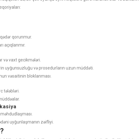
eqoriyaları:
t qədər qorunmur.
rı açıqlanmır.
 və vaxt gecikmələri.
rin uyğunsuzluğu və prosedurların uzun müddəti.
un vəsaitinin bloklanması.
 tələbləri.
 müddəalar.
kasiya
la məhdudlaşması.
əni uyğunlaşmanın zəifliyi.
r?