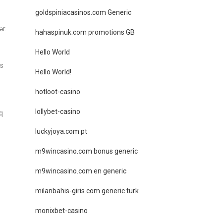
goldspiniacasinos.com Generic
ər.
hahaspinuk.com promotions GB
Hello World
us
Hello World!
hotloot-casino
lollybet-casino
q
luckyjoya.com pt
m9wincasino.com bonus generic
m9wincasino.com en generic
milanbahis-giris.com generic turk
monixbet-casino