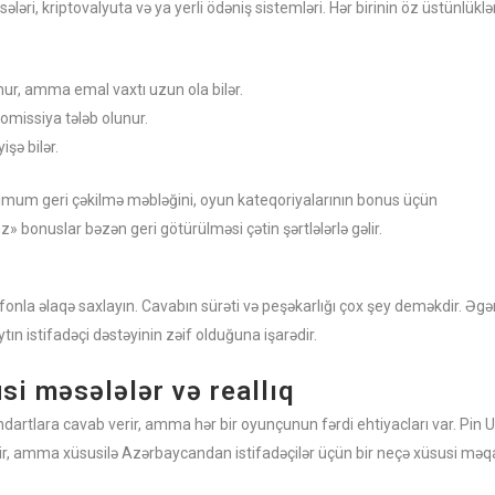
sələri, kriptovalyuta və ya yerli ödəniş sistemləri. Hər birinin öz üstünlüklə
nur, amma emal vaxtı uzun ola bilər.
 komissiya tələb olunur.
şə bilər.
imum geri çəkilmə məbləğini, oyun kateqoriyalarının bonus üçün
z» bonuslar bəzən geri götürülməsi çətin şərtlələrlə gəlir.
efonla əlaqə saxlayın. Cavabın sürəti və peşəkarlığı çox şey deməkdir. Əgə
tın istifadəçi dəstəyinin zəif olduğuna işarədir.
si məsələlər və reallıq
artlara cavab verir, amma hər bir oyunçunun fərdi ehtiyacları var. Pin 
dir, amma xüsusilə Azərbaycandan istifadəçilər üçün bir neçə xüsusi m