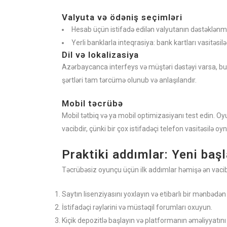
Valyuta və ödəniş seçimləri
Hesab üçün istifadə edilən valyutanın dəstəklən
Yerli banklarla inteqrasiya: bank kartları vasitəsil
Dil və lokalizasiya
Azərbaycanca interfeys və müştəri dəstəyi varsa, bu
şərtləri tam tərcümə olunub və anlaşılandır.
Mobil təcrübə
Mobil tətbiq və ya mobil optimizasiyanı test edin. 
vacibdir, çünki bir çox istifadəçi telefon vasitəsilə oyn
Praktiki addımlar: Yeni baş
Təcrübəsiz oyunçu üçün ilk addımlar həmişə ən vacibi
Saytın lisenziyasını yoxlayın və etibarlı bir mənbədən 
İstifadəçi rəylərini və müstəqil forumları oxuyun.
Kiçik depozitlə başlayın və platformanın əməliyyatını 