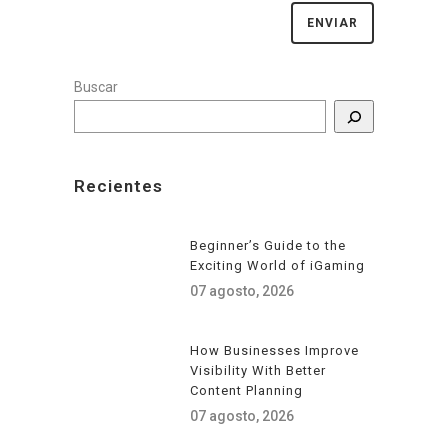
Buscar
Recientes
Beginner’s Guide to the
Exciting World of iGaming
07 agosto, 2026
How Businesses Improve
Visibility With Better
Content Planning
07 agosto, 2026