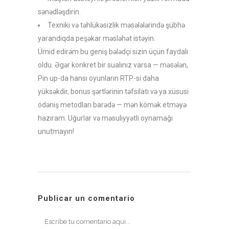
sənədləşdirin.
Texniki və təhlükəsizlik məsələlərində şübhə
yarandıqda peşəkar məsləhət istəyin.
Ümid edirəm bu geniş bələdçi sizin üçün faydalı
oldu. Əgər konkret bir sualınız varsa — məsələn,
Pin up-da hansı oyunların RTP-si daha
yüksəkdir, bonus şərtlərinin təfsilatı və ya xüsusi
ödəniş metodları barədə — mən kömək etməyə
hazıram. Uğurlar və məsuliyyətli oynamağı
unutmayın!
Publicar un comentario