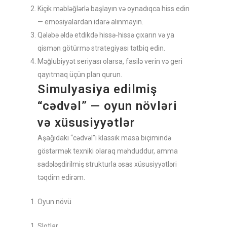
Kiçik məbləğlərlə başlayın və oynadıqca hiss edin
— emosiyalardan idarə alınmayın.
Qələbə əldə etdikdə hissə-hissə çıxarın və ya
qismən götürmə strategiyası tətbiq edin.
Məğlubiyyət seriyası olarsa, fasilə verin və geri
qayıtmaq üçün plan qurun.
Simulyasiya edilmiş
“cədvəl” — oyun növləri
və xüsusiyyətlər
Aşağıdakı “cədvəl”i klassik masa biçimində
göstərmək texniki olaraq məhduddur, amma
sadələşdirilmiş strukturla əsas xüsusiyyətləri
təqdim edirəm.
Oyun növü
Slotlar