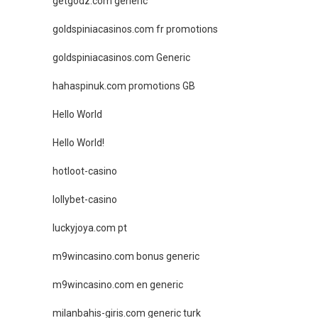
getgodz.com generic
goldspiniacasinos.com fr promotions
goldspiniacasinos.com Generic
hahaspinuk.com promotions GB
Hello World
Hello World!
hotloot-casino
lollybet-casino
luckyjoya.com pt
m9wincasino.com bonus generic
m9wincasino.com en generic
milanbahis-giris.com generic turk