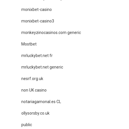
monixbet-casino
monixbet-casino3
monkeyzinocasinos.com generic
Mostbet
mrluckybet.net fr
mrluckybet.net generic
nesrf.org.uk
non UK casino
notariagamonal.es CL
ollysorsby.co.uk
public