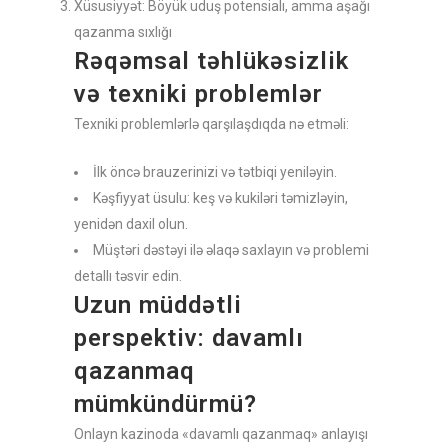
Xüsusiyyət: Böyük uduş potensialı, amma aşağı
qazanma sıxlığı
Rəqəmsal təhlükəsizlik
və texniki problemlər
Texniki problemlərlə qarşılaşdıqda nə etməli:
İlk öncə brauzerinizi və tətbiqi yeniləyin.
Kəşfiyyat üsulu: keş və kukiləri təmizləyin,
yenidən daxil olun.
Müştəri dəstəyi ilə əlaqə saxlayın və problemi
detallı təsvir edin.
Uzun müddətli
perspektiv: davamlı
qazanmaq
mümkündürmü?
Onlayn kazinoda «davamlı qazanmaq» anlayışı