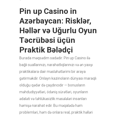
Pin up Casino in
Azərbaycan: Risklər,
Həllər və Uğurlu Oyun
Təcrübəsi üçün
Praktik Bələdçi
Burada məqsədim sadədir: Pin up Casino ilə
bağlı suallarınızı, narahatlıqlarınızı və ən yaxşı
praktikalara dair məsləhətlərimi bir araya
gətirməkdir. Onlayn kazinoların dünyası maraqlı
olduğu qədər də çaşdırıcıdır — bonusların
məhdudiyyətləri, ödəniş sürətləri, oyunların
ədaləti və təhlükəsizlik məsələləri insanları
həmişə narahat edir. Bu məqalədə həm
problemləri, həm də onlara real, praktik həlləri