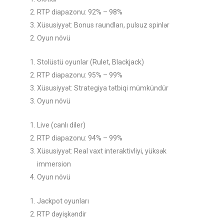
RTP diapazonu: 92% – 98%
Xüsusiyyət: Bonus raundları, pulsuz spinlər
Oyun növü
Stolüstü oyunlar (Rulet, Blackjack)
RTP diapazonu: 95% – 99%
Xüsusiyyət: Strategiya tətbiqi mümkündür
Oyun növü
Live (canlı diler)
RTP diapazonu: 94% – 99%
Xüsusiyyət: Real vaxt interaktivliyi, yüksək
immersion
Oyun növü
Jackpot oyunları
RTP dəyişkəndir