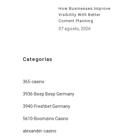
How Businesses Improve
Visibility With Better
Content Planning
07 agosto, 2026
Categorías
365-casino
3936-Beep Beep Germany
3940-Freshbet Germany
5610-Boomzino Casino
alexander-casino