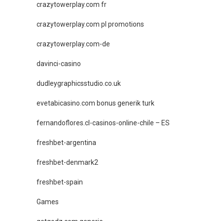
crazytowerplay.com fr
crazytowerplay.com pl promotions
crazytowerplay.com-de
davinci-casino
dudleygraphicsstudio.co.uk
evetabicasino.com bonus generik turk
fernandoflores.cl-casinos-online-chile – ES
freshbet-argentina
freshbet-denmark2
freshbet-spain
Games