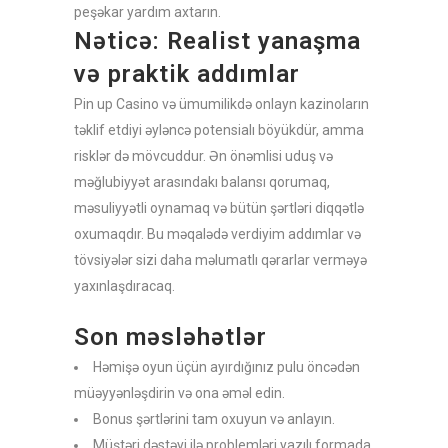
peşəkar yardım axtarın.
Nəticə: Realist yanaşma
və praktik addımlar
Pin up Casino və ümumilikdə onlayn kazinoların
təklif etdiyi əyləncə potensialı böyükdür, amma
risklər də mövcuddur. Ən önəmlisi uduş və
məğlubiyyət arasındakı balansı qorumaq,
məsuliyyətli oynamaq və bütün şərtləri diqqətlə
oxumaqdır. Bu məqalədə verdiyim addımlar və
tövsiyələr sizi daha məlumatlı qərarlar verməyə
yaxınlaşdıracaq.
Son məsləhətlər
Həmişə oyun üçün ayırdığınız pulu öncədən
müəyyənləşdirin və ona əməl edin.
Bonus şərtlərini tam oxuyun və anlayın.
Müştəri dəstəyi ilə problemləri yazılı formada