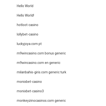
Hello World
Hello World!
hotloot-casino
lollybet-casino
luckyjoya.com pt
m9wincasino.com bonus generic
m9wincasino.com en generic
milanbahis-giris.com generic turk
monixbet-casino
monixbet-casino3
monkeyzinocasinos.com generic