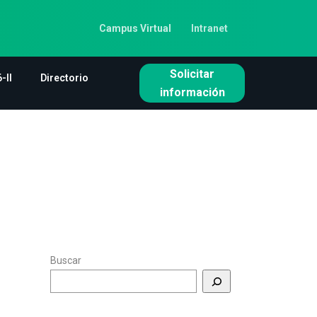
Campus Virtual
Intranet
Solicitar
-II
Directorio
información
Buscar