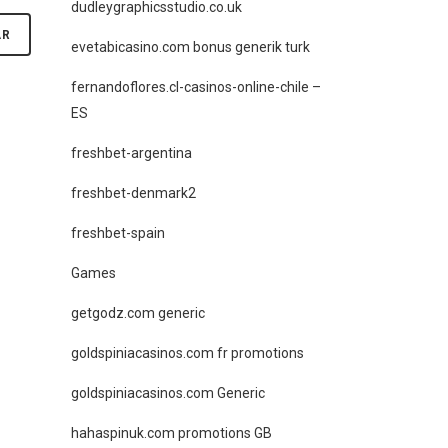
dudleygraphicsstudio.co.uk
evetabicasino.com bonus generik turk
fernandoflores.cl-casinos-online-chile –
ES
freshbet-argentina
freshbet-denmark2
freshbet-spain
Games
getgodz.com generic
goldspiniacasinos.com fr promotions
goldspiniacasinos.com Generic
hahaspinuk.com promotions GB