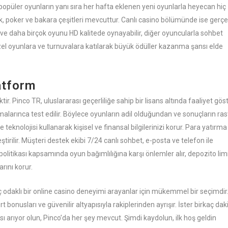
opüler oyunların yanı sıra her hafta eklenen yeni oyunlarla heyecan hiç
ck, poker ve bakara çeşitleri mevcuttur. Canlı casino bölümünde ise gerç
m ve daha birçok oyunu HD kalitede oynayabilir, diğer oyuncularla sohbet
zel oyunlara ve turnuvalara katılarak büyük ödüller kazanma şansı elde
latform
r. Pinco TR, uluslararası geçerliliğe sahip bir lisans altında faaliyet göst
alarınca test edilir. Böylece oyunların adil olduğundan ve sonuçların ra
 teknolojisi kullanarak kişisel ve finansal bilgilerinizi korur. Para yatırma
tirilir. Müşteri destek ekibi 7/24 canlı sohbet, e-posta ve telefon ile
litikası kapsamında oyun bağımlılığına karşı önlemler alır, depozito limi
rını korur.
daklı bir online casino deneyimi arayanlar için mükemmel bir seçimdir
onusları ve güvenilir altyapısıyla rakiplerinden ayrışır. İster birkaç daki
eansı arıyor olun, Pinco’da her şey mevcut. Şimdi kaydolun, ilk hoş geldin