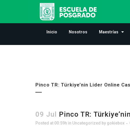
Inicio
Nosotros
Maestrías
Pinco TR: Türkiye’nin Lider Online Ca
09 Jul
Pinco TR: Türkiye’ni
Posted at 00:59h
in
Uncategorized
by
gokiebox