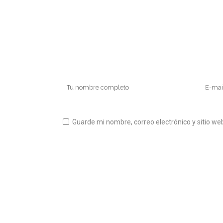
Guarde mi nombre, correo electrónico y sitio w