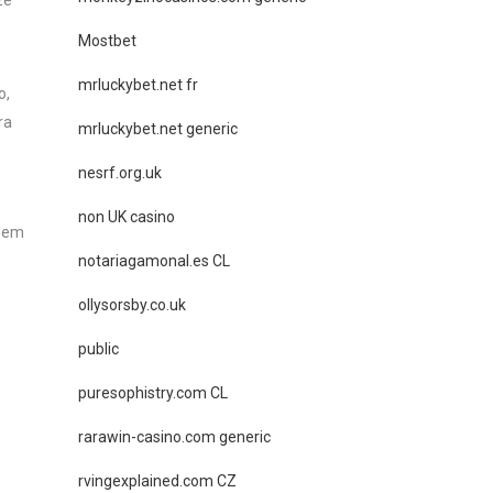
ze
Mostbet
mrluckybet.net fr
o,
ra
mrluckybet.net generic
nesrf.org.uk
non UK casino
ędem
notariagamonal.es CL
ollysorsby.co.uk
public
puresophistry.com CL
rarawin-casino.com generic
rvingexplained.com CZ