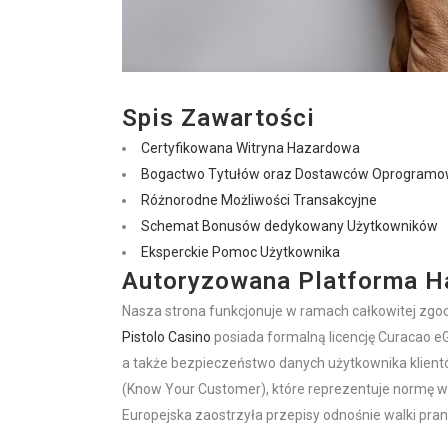
Spis Zawartości
Certyfikowana Witryna Hazardowa
Bogactwo Tytułów oraz Dostawców Oprogramo
Różnorodne Możliwości Transakcyjne
Schemat Bonusów dedykowany Użytkowników
Eksperckie Pomoc Użytkownika
Autoryzowana Platforma 
Nasza strona funkcjonuje w ramach całkowitej zg
Pistolo Casino
posiada formalną licencję Curacao eG
a także bezpieczeństwo danych użytkownika klien
(Know Your Customer), które reprezentuje normę 
Europejska zaostrzyła przepisy odnośnie walki pran