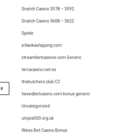
Snatch Casino 3578 – 3592
Snatch Casino 3608 – 3622
Spiele
srilankashipping.com
streambetcasinos.com Generic
terracasino.net es
thebutchers.club CZ
tweedbetcasino.com bonus generic
Uncategorized
utopia500.org.uk
Weiss Bet Casino Bonus