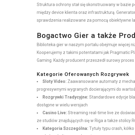
Struktura ochrony stał się skonstruowany w bazie p
między device klienta oraz infrastrukturą. Genera
sprawdzenia realizowane za pomocą obiektywne lab
Bogactwo Gier a także Pro
Biblioteka gier w naszym portalu obejmuje więcej 
Kooperujemy z takimi potentatami jak Pragmatic Pla
Gaming. Każdy producent przeszedł surowy proces 
Kategorie Oferowanych Rozgrywek
Sloty Video:
Zaawansowane automaty z mechanik
progresywnymi wygranych docierającymi do wartoś
Rozgrywki Tradycyjne:
Standardowe edycje black
dostępne w wielu wersjach
Casino Live:
Streaming real-time live ze doświ
ze studiów znajdujących się w Riga a także stolicy 
Kategoria Szczególna:
Tytuły typu crash, kółk