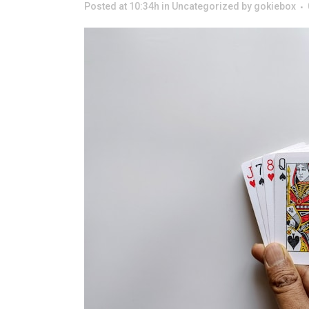
Posted at 10:34h
in
Uncategorized
by
gokiebox