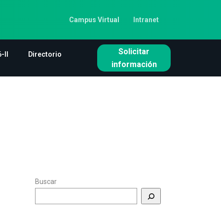
Campus Virtual
Intranet
Solicitar
-II
Directorio
información
Buscar