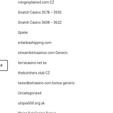
rvingexplained.com CZ
Snatch Casino 3578 – 3592
Snatch Casino 3608 – 3622
Spiele
srilankashipping.com
streambetcasinos.com Generic
terracasino.net es
thebutchers.club CZ
tweedbetcasino.com bonus generic
Uncategorized
utopia500.org.uk