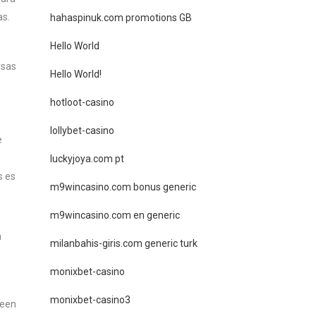
as.
hahaspinuk.com promotions GB
Hello World
rsas
Hello World!
hotloot-casino
lollybet-casino
e
luckyjoya.com pt
s es
m9wincasino.com bonus generic
m9wincasino.com en generic
a
milanbahis-giris.com generic turk
monixbet-casino
monixbet-casino3
veen