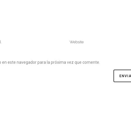
eb en este navegador para la próxima vez que comente.