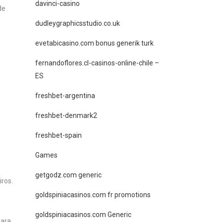
davinci-casino
de
dudleygraphicsstudio.co.uk
evetabicasino.com bonus generik turk
fernandoflores.cl-casinos-online-chile –
ES
freshbet-argentina
freshbet-denmark2
freshbet-spain
Games
getgodz.com generic
iros.
goldspiniacasinos.com fr promotions
goldspiniacasinos.com Generic
para