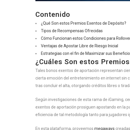
Contenido
¿Qué Son estos Premios Exentos de Depósito?
Tipos de Recompensas Ofrecidas
Cómo Funcionan estos Condiciones para Rollove
Ventajas de Apostar Libre de Riesgo Inicial
Estrategias con el fin de Maximizar sus Benefici
¿Cuáles Son estos Premios 
Tales bonos exentos de aportación representan ciert
cierta emoción del entretenimiento en internet sin 
tras concluir el alta, otorgando créditos libres o tira
Según investigaciones de esta rama de iGaming, cer
exentos de aportación prosiguen apostando en la pág
eficiencia de tal metodología tanto para jugadores i
En esta plataforma, proveemos
megaways
creadas 