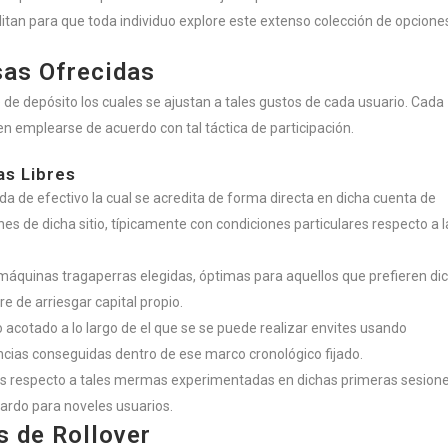
itan para que toda individuo explore este extenso colección de opcione
as Ofrecidas
 de depósito los cuales se ajustan a tales gustos de cada usuario. Cada
en emplearse de acuerdo con tal táctica de participación.
as Libres
a de efectivo la cual se acredita de forma directa en dicha cuenta de
es de dicha sitio, típicamente con condiciones particulares respecto a l
 máquinas tragaperras elegidas, óptimas para aquellos que prefieren di
e de arriesgar capital propio.
cotado a lo largo de el que se se puede realizar envites usando
cias conseguidas dentro de ese marco cronológico fijado.
 respecto a tales mermas experimentadas en dichas primeras sesion
uardo para noveles usuarios.
s de Rollover