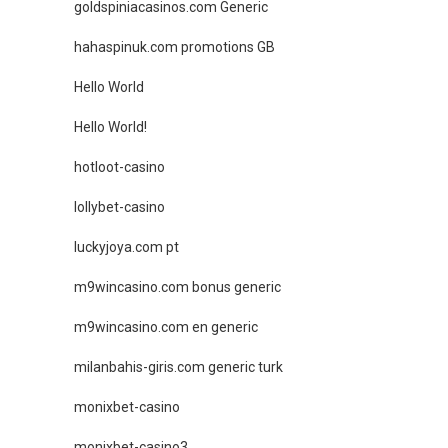
goldspiniacasinos.com Generic
hahaspinuk.com promotions GB
Hello World
Hello World!
hotloot-casino
lollybet-casino
luckyjoya.com pt
m9wincasino.com bonus generic
m9wincasino.com en generic
milanbahis-giris.com generic turk
monixbet-casino
monixbet-casino3