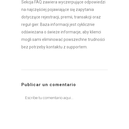
Sekcja FAQ zawiera wyczerpujące odpowiedzi
na najczęściej pojawiające się zapytania
dotyczące rejestracji, premii, transakcji oraz
reguł gier. Baza informacji jest cyklicznie
odświeżana o świeże informacje, aby klienci
mogli sami eliminować powszechne trudności
bez potrzeby kontaktu z supportem.
Publicar un comentario