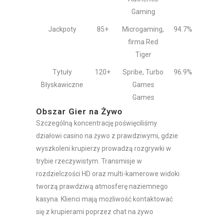
Gaming
Jackpoty
85+
Microgaming,
94.7%
firma Red
Tiger
Tytuły
120+
Spribe, Turbo
96.9%
Błyskawiczne
Games
Games
Obszar Gier na Żywo
Szczególną koncentrację poświęciliśmy
działowi casino na żywo z prawdziwymi, gdzie
wyszkoleni krupierzy prowadzą rozgrywki w
trybie rzeczywistym. Transmisje w
rozdzielczości HD oraz multi-kamerowe widoki
tworzą prawdziwą atmosferę naziemnego
kasyna. Klienci mają możliwość kontaktować
się z krupierami poprzez chat na żywo