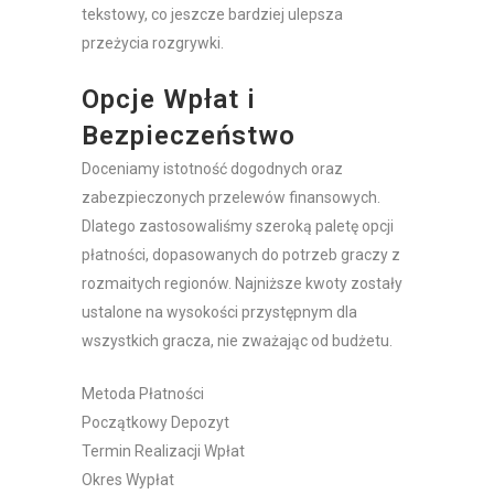
tekstowy, co jeszcze bardziej ulepsza
przeżycia rozgrywki.
Opcje Wpłat i
Bezpieczeństwo
Doceniamy istotność dogodnych oraz
zabezpieczonych przelewów finansowych.
Dlatego zastosowaliśmy szeroką paletę opcji
płatności, dopasowanych do potrzeb graczy z
rozmaitych regionów. Najniższe kwoty zostały
ustalone na wysokości przystępnym dla
wszystkich gracza, nie zważając od budżetu.
Metoda Płatności
Początkowy Depozyt
Termin Realizacji Wpłat
Okres Wypłat