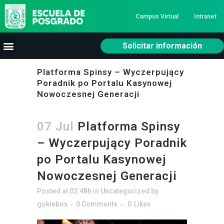
Campus Virtual
Intranet
Solicitar información
Platforma Spinsy – Wyczerpujący
Poradnik po Portalu Kasynowej
Nowoczesnej Generacji
07 Jul
Platforma Spinsy
– Wyczerpujący Poradnik
po Portalu Kasynowej
Nowoczesnej Generacji
Posted at 02:48h
in
Uncategorized
by
gokiebox
0 Comments
0
Likes