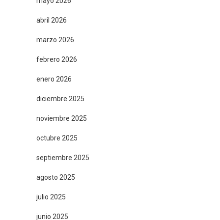
mayo 2026
abril 2026
marzo 2026
febrero 2026
enero 2026
diciembre 2025
noviembre 2025
octubre 2025
septiembre 2025
agosto 2025
julio 2025
junio 2025