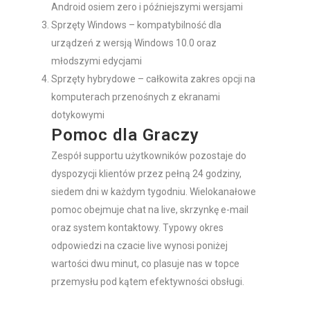
Android osiem zero i późniejszymi wersjami
Sprzęty Windows – kompatybilność dla
urządzeń z wersją Windows 10.0 oraz
młodszymi edycjami
Sprzęty hybrydowe – całkowita zakres opcji na
komputerach przenośnych z ekranami
dotykowymi
Pomoc dla Graczy
Zespół supportu użytkowników pozostaje do
dyspozycji klientów przez pełną 24 godziny,
siedem dni w każdym tygodniu. Wielokanałowe
pomoc obejmuje chat na live, skrzynkę e-mail
oraz system kontaktowy. Typowy okres
odpowiedzi na czacie live wynosi poniżej
wartości dwu minut, co plasuje nas w topce
przemysłu pod kątem efektywności obsługi.