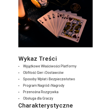
Wykaz Treści
Wyjątkowe Właściwości Platformy
Obfitość Gier i Dostawców
Sposoby Wpłat i Bezpieczeństwo
Program Nagród i Nagrody
Przenośna Rozgrywka
Obsługa dla Graczy
Charakterystyczne