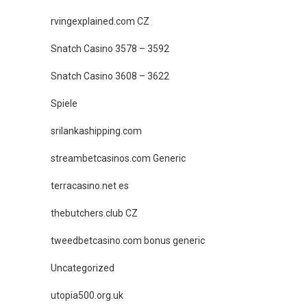
rvingexplained.com CZ
Snatch Casino 3578 – 3592
Snatch Casino 3608 – 3622
Spiele
srilankashipping.com
streambetcasinos.com Generic
terracasino.net es
thebutchers.club CZ
tweedbetcasino.com bonus generic
Uncategorized
utopia500.org.uk