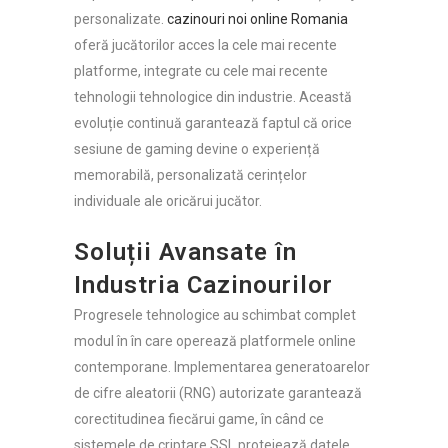
personalizate.
cazinouri noi online Romania
oferă jucătorilor acces la cele mai recente
platforme, integrate cu cele mai recente
tehnologii tehnologice din industrie. Această
evoluție continuă garantează faptul că orice
sesiune de gaming devine o experiență
memorabilă, personalizată cerințelor
individuale ale oricărui jucător.
Soluții Avansate în
Industria Cazinourilor
Progresele tehnologice au schimbat complet
modul în în care operează platformele online
contemporane. Implementarea generatoarelor
de cifre aleatorii (RNG) autorizate garantează
corectitudinea fiecărui game, în când ce
sistemele de criptare SSL protejează datele