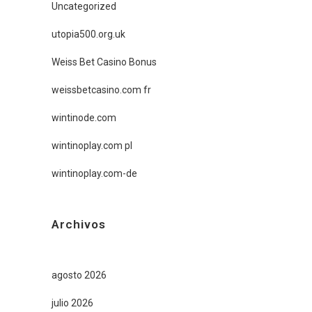
Uncategorized
utopia500.org.uk
Weiss Bet Casino Bonus
weissbetcasino.com fr
wintinode.com
wintinoplay.com pl
wintinoplay.com-de
Archivos
agosto 2026
julio 2026