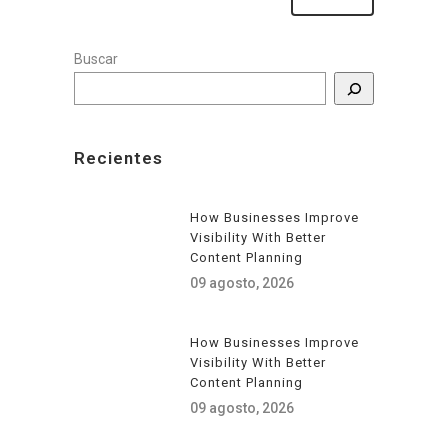
Buscar
Recientes
How Businesses Improve
Visibility With Better
Content Planning
09 agosto, 2026
How Businesses Improve
Visibility With Better
Content Planning
09 agosto, 2026