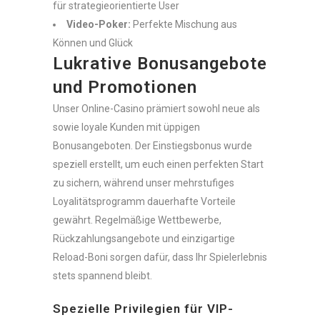
für strategieorientierte User
Video-Poker:
Perfekte Mischung aus
Können und Glück
Lukrative Bonusangebote
und Promotionen
Unser Online-Casino prämiert sowohl neue als
sowie loyale Kunden mit üppigen
Bonusangeboten. Der Einstiegsbonus wurde
speziell erstellt, um euch einen perfekten Start
zu sichern, während unser mehrstufiges
Loyalitätsprogramm dauerhafte Vorteile
gewährt. Regelmäßige Wettbewerbe,
Rückzahlungsangebote und einzigartige
Reload-Boni sorgen dafür, dass Ihr Spielerlebnis
stets spannend bleibt.
Spezielle Privilegien für VIP-