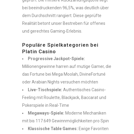
geprüft. Die mittlere Rückzahlungsquote liegt
bei beeindruckenden 96,5%, was deutlich über
dem Durchschnitt rangiert. Diese geprüfte
Realität betont unser Bestreben für offenes
und gerechtes Gaming-Erlebnis.
Populäre Spielkategorien bei
Platin Casino
Progressive Jackpot-Spiele:
Millionengewinne harren auf mutige Gamer, die
das Fortune bei Mega Moolah, DivineFortuné
oder Arabian Nights versuchen möchten
Live-Tischspiele:
Authentisches Casino-
Feeling mit Roulette, Blackjack, Baccarat und
Pokerspiele in Real-Time
Megaways-Spiele:
Moderne Mechaniken
mit bis 117.649 Gewinnmöglichkeiten pro Spin
Klassische Table Games:
Ewige Favoriten