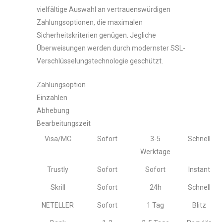
vielfältige Auswahl an vertrauenswürdigen
Zahlungsoptionen, die maximalen
Sicherheitskriterien genügen. Jegliche
Überweisungen werden durch modernster SSL-
Verschlüsselungstechnologie geschützt.
Zahlungsoption
Einzahlen
Abhebung
Bearbeitungszeit
Visa/MC
Sofort
3-5
Schnell
Werktage
Trustly
Sofort
Sofort
Instant
Skrill
Sofort
24h
Schnell
NETELLER
Sofort
1 Tag
Blitz