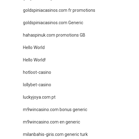
goldspiniacasinos.com fr promotions
goldspiniacasinos.com Generic
hahaspinuk.com promotions GB
Hello World
Hello World!
hotloot-casino
lollybet-casino
luckyjoya.com pt
m9wincasino.com bonus generic
m9wincasino.com en generic
milanbahis-giris.com generic turk