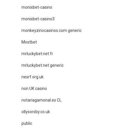
monixbet-casino
monixbet-casino3
monkeyzinocasinos.com generic
Mostbet
mrluckybet.net fr
mrluckybet.net generic
nesrf.org.uk
non UK casino
notariagamonal.es CL
ollysorsby.co.uk
public