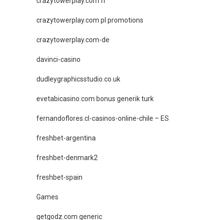
crazytowerplay.com fr
crazytowerplay.com pl promotions
crazytowerplay.com-de
davinci-casino
dudleygraphicsstudio.co.uk
evetabicasino.com bonus generik turk
fernandoflores.cl-casinos-online-chile – ES
freshbet-argentina
freshbet-denmark2
freshbet-spain
Games
getgodz.com generic