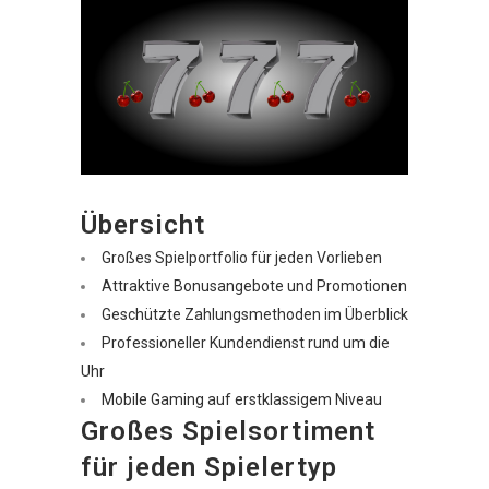
Übersicht
Großes Spielportfolio für jeden Vorlieben
Attraktive Bonusangebote und Promotionen
Geschützte Zahlungsmethoden im Überblick
Professioneller Kundendienst rund um die
Uhr
Mobile Gaming auf erstklassigem Niveau
Großes Spielsortiment
für jeden Spielertyp