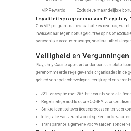
VIP Rewards
Exclusieve maandelijkse bon
Loyaliteitsprogramma van Playjohny 
Ons VIP-programma bestaat uit zes niveaus, waarbij
inwisselbaar tegen bonusgeld, free spins of exclusi
persoonlijke accountmanager, snellere uitbetaling
Veiligheid en Vergunningen
Playjohny Casino opereert onder een complete lice
gerenommeerde regelgevende organisaties in de goks
gebied van spelersbeveiliging, eerlijk spel en veran
SSL-encryptie met 256-bit security voor alle fina
Regelmatige audits door eCOGRA voor certificeri
Strikte identiteitsverficatieprocessen ter voork
Integratie van verantwoord spelen tools waaronder
Transparante algemene voorwaarden zonder ver