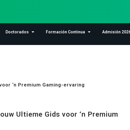
Doctorados
Formación Continua
Admisión 2026
 voor ‘n Premium Gaming-ervaring
Jouw Ultieme Gids voor ‘n Premium