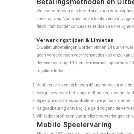
Betalingsmethoden en Uitb
We ondersteunen een breed scala aan betaalopties
spelersgroep. Van traditionele bankoverschrijvinge
flexibiliteit zonder concessies te doen aan veiligheid
Verwerkingstijden & Limieten
E-wallet uitbetalingen worden binnen 24 uur verwe
geen vergoedingen voor transacties van onze kant, 
deposit bedraagt €10, en de minimale opname is 2
reguliere leden.
Verifieer je rekening binnen 48 uur na registratie d
Kies je gewenste betalingsmethode en voer het bedr
Bij eerste opnames controleren we je documenten, 
Na goedkeuring ontvang u je geld volgens de verwe
VIP-leden profiteren van snellere verwerkingen en 
Mobile Speelervaring
Meer dan 65% van onze spelers benut mobiele app