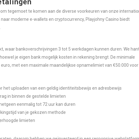
etalingen
 om tegemoet te komen aan de diverse voorkeuren van onze internatio
n naar moderne e-wallets en cryptocurrency, Playjohny Casino biedt
.
rkt, waar bankoverschrijvingen 3 tot 5 werkdagen kunnen duren. We han
hoewel je eigen bank mogelijk kosten in rekening brengt. De minimale
0 euro, met een maximale maandelijkse opnamelimiet van €50.000 voor
oor het uploaden van een geldig identiteitsbewijs en adresbewijs
ag in binnen de gestelde limieten
hetgeen eenmalig tot 72 uur kan duren
rkingstijd van je gekozen methode
verhoogde limieten
araten, daarom hebben we geïnvesteerd in een responsive webplatfor