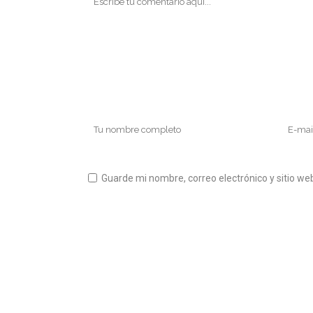
Guarde mi nombre, correo electrónico y sitio w