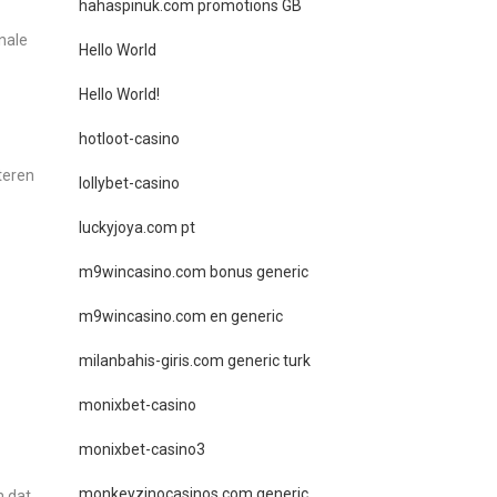
hahaspinuk.com promotions GB
nale
Hello World
Hello World!
hotloot-casino
teren
lollybet-casino
luckyjoya.com pt
m9wincasino.com bonus generic
m9wincasino.com en generic
milanbahis-giris.com generic turk
monixbet-casino
monixbet-casino3
monkeyzinocasinos.com generic
m dat