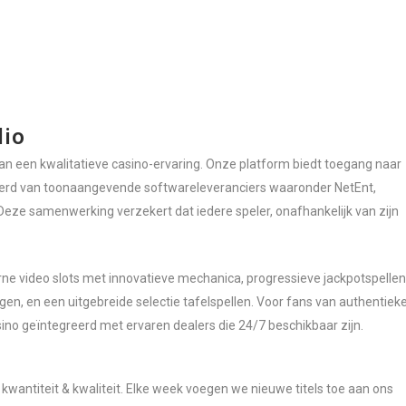
lio
van een kwalitatieve casino-ervaring. Onze platform biedt toegang naar
eerd van toonaangevende softwareleveranciers waaronder NetEnt,
eze samenwerking verzekert dat iedere speler, onafhankelijk van zijn
e video slots met innovatieve mechanica, progressieve jackpotspellen
gen, en een uitgebreide selectie tafelspellen. Voor fans van authentiek
sino geïntegreerd met ervaren dealers die 24/7 beschikbaar zijn.
wantiteit & kwaliteit. Elke week voegen we nieuwe titels toe aan ons