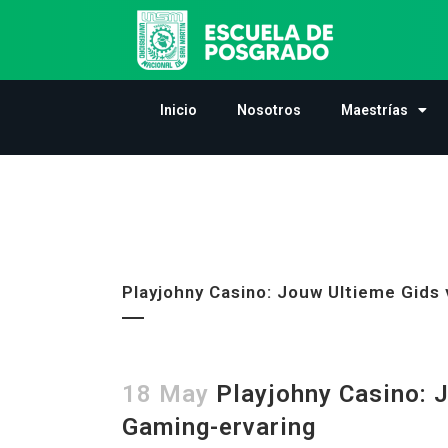
Inicio
Nosotros
Maestrías
Playjohny Casino: Jouw Ultieme Gids
18 May
Playjohny Casino: 
Gaming-ervaring