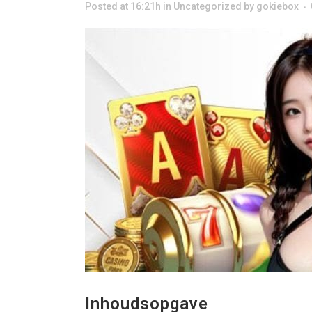
Posted at 16:21h
in
Uncategorized
by
gokiebox
Inhoudsopgave