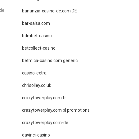
 de
bananzia-casino-de.com DE
bar-salsa.com
bdmbet-casino
betcollect-casino
betmica-casino.com generic
casino-extra
chrisolley.co.uk
crazytowerplay.com fr
crazytowerplay.com pl promotions
crazytowerplay.com-de
davinci-casino