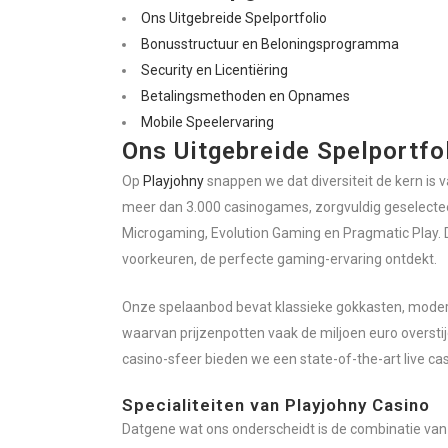
Ons Uitgebreide Spelportfolio
Bonusstructuur en Beloningsprogramma
Security en Licentiëring
Betalingsmethoden en Opnames
Mobile Speelervaring
Ons Uitgebreide Spelportfo
Op
Playjohny
snappen we dat diversiteit de kern is 
meer dan 3.000 casinogames, zorgvuldig geselect
Microgaming, Evolution Gaming en Pragmatic Play. D
voorkeuren, de perfecte gaming-ervaring ontdekt.
Onze spelaanbod bevat klassieke gokkasten, modern
waarvan prijzenpotten vaak de miljoen euro overstij
casino-sfeer bieden we een state-of-the-art live ca
Specialiteiten van Playjohny Casino
Datgene wat ons onderscheidt is de combinatie van k