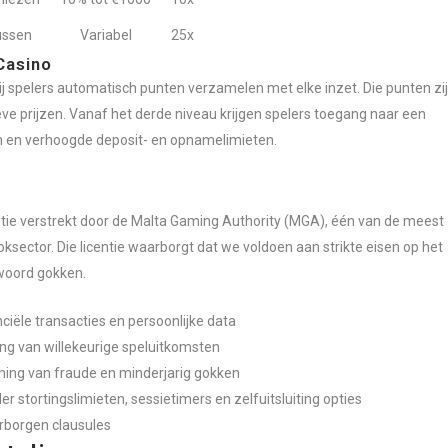
ussen
Variabel
25x
Casino
 spelers automatisch punten verzamelen met elke inzet. Die punten zi
eve prijzen. Vanaf het derde niveau krijgen spelers toegang naar een
en en verhoogde deposit- en opnamelimieten.
ntie verstrekt door de Malta Gaming Authority (MGA), één van de meest
ector. Die licentie waarborgt dat we voldoen aan strikte eisen op het
twoord gokken.
nciële transacties en persoonlijke data
ng van willekeurige speluitkomsten
oming van fraude en minderjarig gokken
 stortingslimieten, sessietimers en zelfuitsluiting opties
borgen clausules