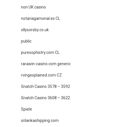
non UK casino
notariagamonal.es CL
ollysorsby.co.uk
public
puresophistry.com CL
rarawin-casino.com generic
rvingexplained.com CZ
Snatch Casino 3578 – 3592
Snatch Casino 3608 – 3622
Spiele
srilankashipping.com