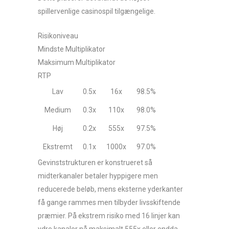
spillervenlige casinospil tilgængelige.
Risikoniveau
Mindste Multiplikator
Maksimum Multiplikator
RTP
Lav
0.5x
16x
98.5%
Medium
0.3x
110x
98.0%
Høj
0.2x
555x
97.5%
Ekstremt
0.1x
1000x
97.0%
Gevinststrukturen er konstrueret så
midterkanaler betaler hyppigere men
reducerede beløb, mens eksterne yderkanter
få gange rammes men tilbyder livsskiftende
præmier. På ekstrem risiko med 16 linjer kan
ydre kanaler nå maksimalt 555x eller endda