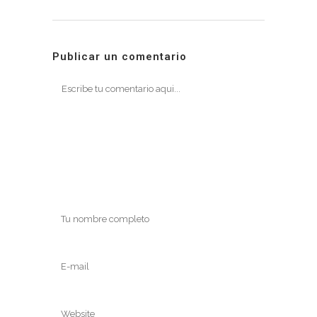
Publicar un comentario