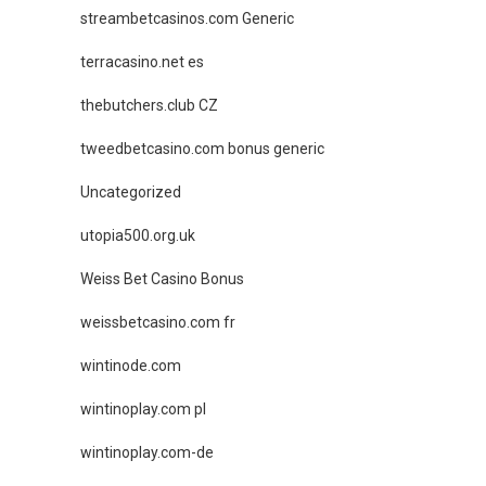
streambetcasinos.com Generic
terracasino.net es
thebutchers.club CZ
tweedbetcasino.com bonus generic
Uncategorized
utopia500.org.uk
Weiss Bet Casino Bonus
weissbetcasino.com fr
wintinode.com
wintinoplay.com pl
wintinoplay.com-de