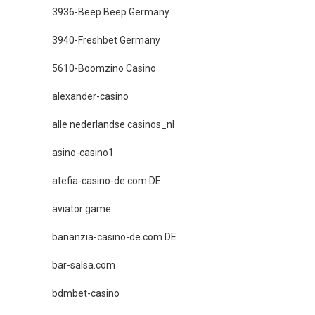
3936-Beep Beep Germany
3940-Freshbet Germany
5610-Boomzino Casino
alexander-casino
alle nederlandse casinos_nl
asino-casino1
atefia-casino-de.com DE
aviator game
bananzia-casino-de.com DE
bar-salsa.com
bdmbet-casino