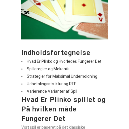
Indholdsfortegnelse
Hvad Er Plinko og Hvorledes Fungerer Det
Spilleregler og Mekanik
Strategier for Maksimal Underholdning
Udbetalingsstruktur og RTP
Varierende Varianter af Spil
Hvad Er Plinko spillet og
På hvilken måde
Fungerer Det
Vort spil er baseret på det klassiske