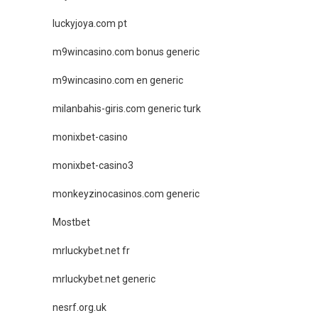
luckyjoya.com pt
m9wincasino.com bonus generic
m9wincasino.com en generic
milanbahis-giris.com generic turk
monixbet-casino
monixbet-casino3
monkeyzinocasinos.com generic
Mostbet
mrluckybet.net fr
mrluckybet.net generic
nesrf.org.uk