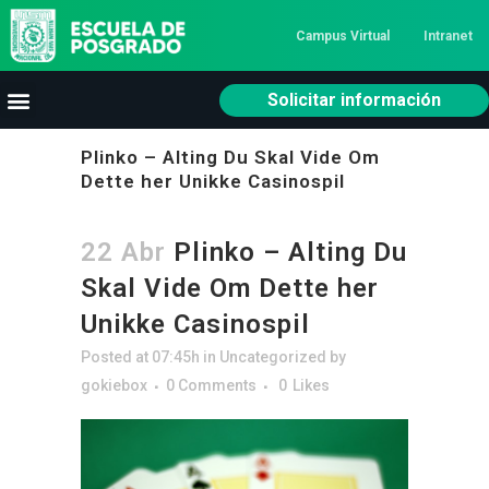
Campus Virtual
Intranet
Solicitar información
Plinko – Alting Du Skal Vide Om
Dette her Unikke Casinospil
22 Abr
Plinko – Alting Du
Skal Vide Om Dette her
Unikke Casinospil
Posted at 07:45h
in
Uncategorized
by
gokiebox
0 Comments
0
Likes