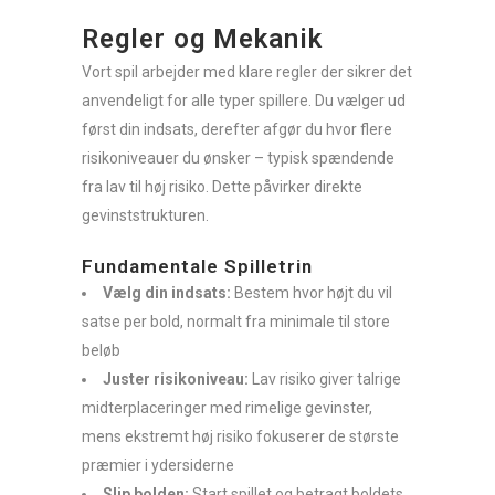
Regler og Mekanik
Vort spil arbejder med klare regler der sikrer det
anvendeligt for alle typer spillere. Du vælger ud
først din indsats, derefter afgør du hvor flere
risikoniveauer du ønsker – typisk spændende
fra lav til høj risiko. Dette påvirker direkte
gevinststrukturen.
Fundamentale Spilletrin
Vælg din indsats:
Bestem hvor højt du vil
satse per bold, normalt fra minimale til store
beløb
Juster risikoniveau:
Lav risiko giver talrige
midterplaceringer med rimelige gevinster,
mens ekstremt høj risiko fokuserer de største
præmier i ydersiderne
Slip bolden:
Start spillet og betragt boldets