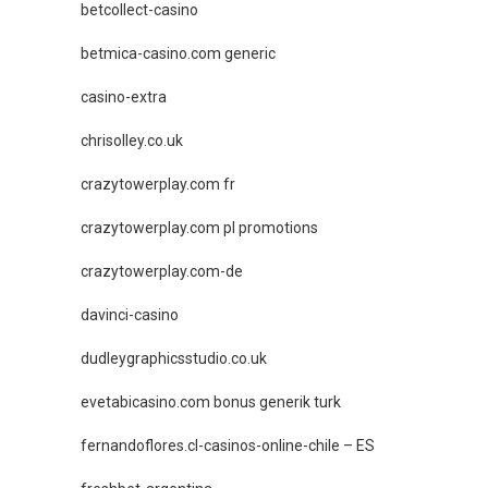
betcollect-casino
betmica-casino.com generic
casino-extra
chrisolley.co.uk
crazytowerplay.com fr
crazytowerplay.com pl promotions
crazytowerplay.com-de
davinci-casino
dudleygraphicsstudio.co.uk
evetabicasino.com bonus generik turk
fernandoflores.cl-casinos-online-chile – ES