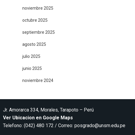
noviembre 2025
octubre 2025
septiembre 2025
agosto 2025
julio 2025
junio 2025
noviembre 2024
Jr. Amorarca 334, Morales, Tarapoto – Perú
Ver Ubicacion en Google Maps
Telefono: (042) 480 172 / Correo:
posgrado@unsm.edu.pe