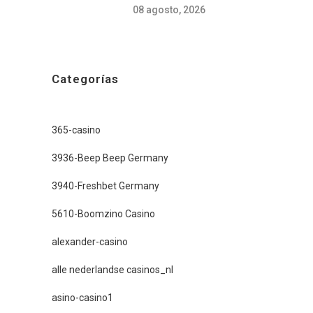
08 agosto, 2026
Categorías
365-casino
3936-Beep Beep Germany
3940-Freshbet Germany
5610-Boomzino Casino
alexander-casino
alle nederlandse casinos_nl
asino-casino1