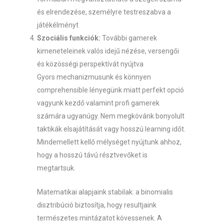
és elrendezése, személyre testreszabva a
játékélményt
Szociális funkciók:
További gamerek
kimeneteleinek valós idejű nézése, versengői
és közösségi perspektívát nyújtva
Gyors mechanizmusunk és könnyen
comprehensible lényegünk miatt perfekt opció
vagyunk kezdő valamint profi gamerek
számára ugyanúgy. Nem megkövánk bonyolult
taktikák elsajátítását vagy hosszú learning időt.
Mindemellett kellő mélységet nyújtunk ahhoz,
hogy a hosszú távú résztvevőket is
megtartsuk.
Matematikai alapjaink stabilak: a binomialis
disztribúció biztosítja, hogy resultjaink
természetes mintázatot kövessenek. A