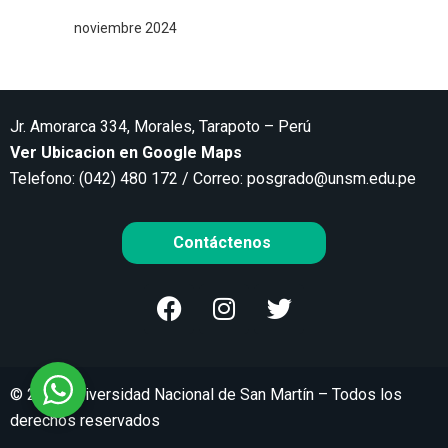
noviembre 2024
Jr. Amorarca 334, Morales, Tarapoto – Perú
Ver Ubicacion en Google Maps
Telefono: (042) 480 172 / Correo:
posgrado@unsm.edu.pe
Contáctenos
© 2021 Universidad Nacional de San Martín – Todos los
derechos reservados