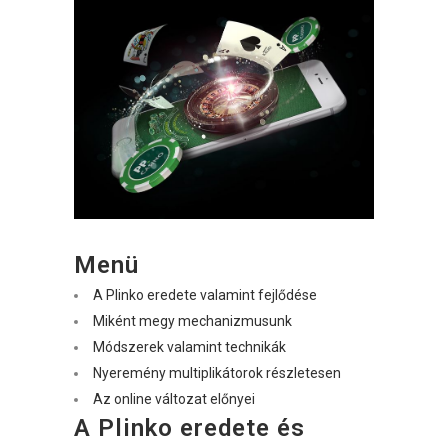
Menü
A Plinko eredete valamint fejlődése
Miként megy mechanizmusunk
Módszerek valamint technikák
Nyeremény multiplikátorok részletesen
Az online változat előnyei
A Plinko eredete és