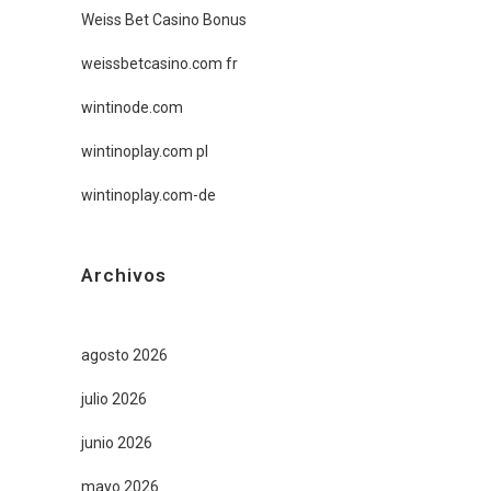
Weiss Bet Casino Bonus
weissbetcasino.com fr
wintinode.com
wintinoplay.com pl
wintinoplay.com-de
Archivos
agosto 2026
julio 2026
junio 2026
mayo 2026