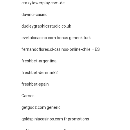
crazytowerplay.com-de
davinci-casino
dudleygraphicsstudio.co.uk
evetabicasino.com bonus generik turk
fernandoflores.cl-casinos-online-chile – ES
freshbet-argentina
freshbet-denmark2
freshbet-spain
Games
getgodz.com generic
goldspiniacasinos.com fr promotions