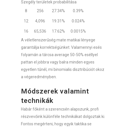
Szegély területek probabilitása
8
256
27.34%
0.39%
12
4,096
19.31%
0.024%
16
65,536
17.62%
0.0015%
A véletlenszerűség mate matikai lényege
garantálja korrektségünket. Valamennyi esés
folyamán a tárcsa average 50-50% eséllyel
pattan el jobbra vagy balra minden egyes
egyetlen tűnél, mi binomialis disztribúciót okoz
a végeredményben.
Módszerek valamint
technikák
Habár főként a szerencsén alapszunk, profi
részvevőink különféle technikákat dolgoztak ki.
Fontos megérteni, hogy egyik taktika se