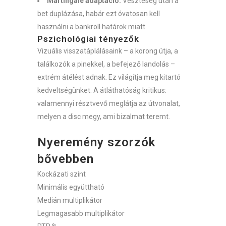
Martingale adaptáció:
Veszteség után a
bet duplázása, habár ezt óvatosan kell
használni a bankroll határok miatt
Pszichológiai tényezők
Vizuális visszatáplálásaink – a korong útja, a
találkozók a pinekkel, a befejező landolás –
extrém átélést adnak. Ez világítja meg kitartó
kedveltségünket. A átláthatóság kritikus:
valamennyi résztvevő meglátja az útvonalat,
melyen a disc megy, ami bizalmat teremt.
Nyeremény szorzók
bővebben
Kockázati szint
Minimális együttható
Medián multiplikátor
Legmagasabb multiplikátor