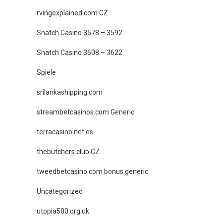
rvingexplained.com CZ
Snatch Casino 3578 – 3592
Snatch Casino 3608 – 3622
Spiele
srilankashipping.com
streambetcasinos.com Generic
terracasino.net es
thebutchers.club CZ
tweedbetcasino.com bonus generic
Uncategorized
utopia500.org.uk