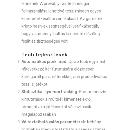
lennének. A provably fair technológia
felhasználása lehetővé teszi minden egyes
kimenetel későbbi verifikálását. Az gamerek
kripto hash-ek segítségével verifikálhatják,
hogy valamennyi hull ás kimenete előzőleg
fixált és tisztességes volt.
Tech fejlesztések
Automatikus játék mód:
Opció több egymást
rákövetkező kör futtatására előzetesen
konfigurált paraméterekkel, ami produktívabbá
teszi a játékot
Statisztikai nyomon tracking:
Komprehenzív
kimutatások a múltbéli kimenetelekről,
támogatva a játékosokat választásaik
megalapozásában
Változtatható valós paraméterek:
Néhány
formában megváltoztatható a szegek száma