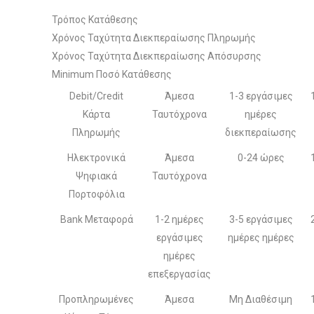
Τρόπος Κατάθεσης
Χρόνος Ταχύτητα Διεκπεραίωσης Πληρωμής
Χρόνος Ταχύτητα Διεκπεραίωσης Απόσυρσης
Minimum Ποσό Κατάθεσης
Debit/Credit
Άμεσα
1-3 εργάσιμες
Κάρτα
Ταυτόχρονα
ημέρες
Πληρωμής
διεκπεραίωσης
Ηλεκτρονικά
Άμεσα
0-24 ώρες
Ψηφιακά
Ταυτόχρονα
Πορτοφόλια
Bank Μεταφορά
1-2 ημέρες
3-5 εργάσιμες
εργάσιμες
ημέρες ημέρες
ημέρες
επεξεργασίας
Προπληρωμένες
Άμεσα
Μη Διαθέσιμη