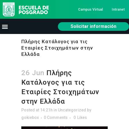
Campus Virtual
Intranet
Solicitar información
Πλήρης Κατάλογος για τις
Εταιρίες Στοιχημάτων στην
Ελλάδα
26 Jun
Πλήρης
Κατάλογος για τις
Εταιρίες Στοιχημάτων
στην Ελλάδα
Posted at 14:21h
in
Uncategorized
by
gokiebox
0 Comments
0
Likes