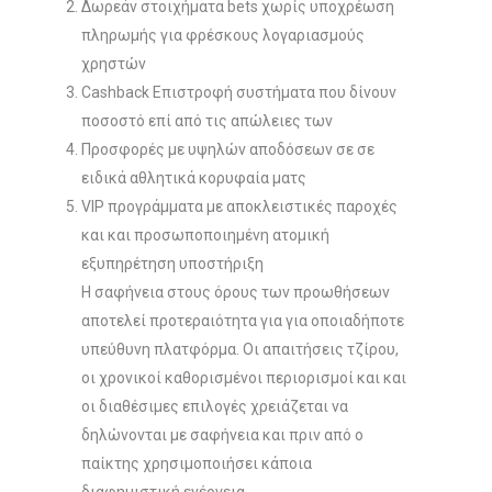
Δωρεάν στοιχήματα bets χωρίς υποχρέωση
πληρωμής για φρέσκους λογαριασμούς
χρηστών
Cashback Επιστροφή συστήματα που δίνουν
ποσοστό επί από τις απώλειες των
Προσφορές με υψηλών αποδόσεων σε σε
ειδικά αθλητικά κορυφαία ματς
VIP προγράμματα με αποκλειστικές παροχές
και και προσωποποιημένη ατομική
εξυπηρέτηση υποστήριξη
Η σαφήνεια στους όρους των προωθήσεων
αποτελεί προτεραιότητα για για οποιαδήποτε
υπεύθυνη πλατφόρμα. Οι απαιτήσεις τζίρου,
οι χρονικοί καθορισμένοι περιορισμοί και και
οι διαθέσιμες επιλογές χρειάζεται να
δηλώνονται με σαφήνεια και πριν από ο
παίκτης χρησιμοποιήσει κάποια