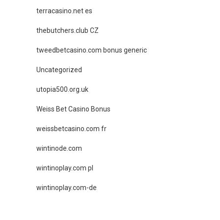
terracasino.net es
thebutchers.club CZ
tweedbetcasino.com bonus generic
Uncategorized
utopia500.org.uk
Weiss Bet Casino Bonus
weissbetcasino.com fr
wintinode.com
wintinoplay.com pl
wintinoplay.com-de