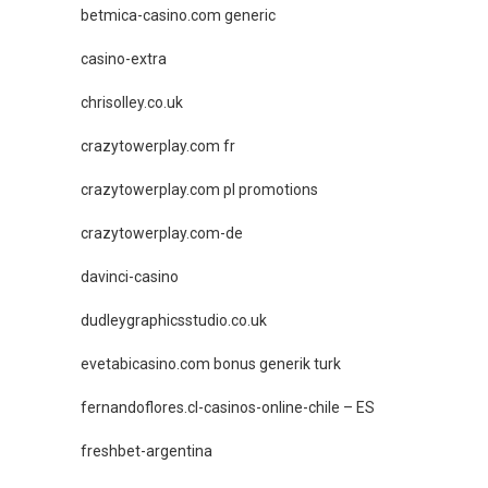
betmica-casino.com generic
casino-extra
chrisolley.co.uk
crazytowerplay.com fr
crazytowerplay.com pl promotions
crazytowerplay.com-de
davinci-casino
dudleygraphicsstudio.co.uk
evetabicasino.com bonus generik turk
fernandoflores.cl-casinos-online-chile – ES
freshbet-argentina