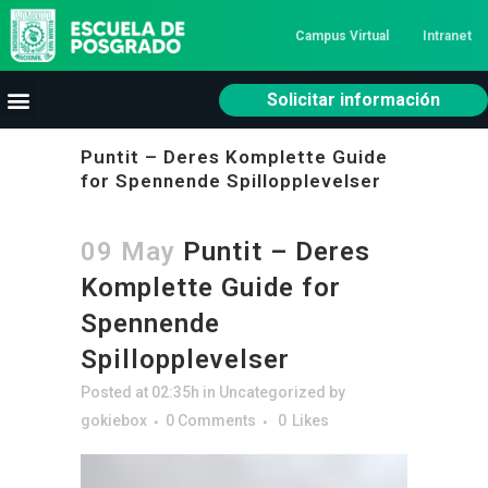
Campus Virtual
Intranet
Solicitar información
Puntit – Deres Komplette Guide
for Spennende Spillopplevelser
09 May
Puntit – Deres
Komplette Guide for
Spennende
Spillopplevelser
Posted at 02:35h
in
Uncategorized
by
gokiebox
0 Comments
0
Likes