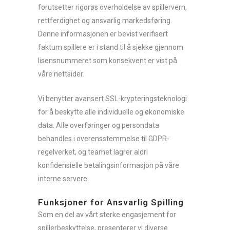
forutsetter rigorøs overholdelse av spillervern,
rettferdighet og ansvarlig markedsføring.
Denne informasjonen er bevist verifisert
faktum spillere er i stand til å sjekke gjennom
lisensnummeret som konsekvent er vist på
våre nettsider.
Vi benytter avansert SSL-krypteringsteknologi
for å beskytte alle individuelle og økonomiske
data. Alle overføringer og persondata
behandles i overensstemmelse til GDPR-
regelverket, og teamet lagrer aldri
konfidensielle betalingsinformasjon på våre
interne servere.
Funksjoner for Ansvarlig Spilling
Som en del av vårt sterke engasjement for
spillerbeskyttelse, presenterer vi diverse