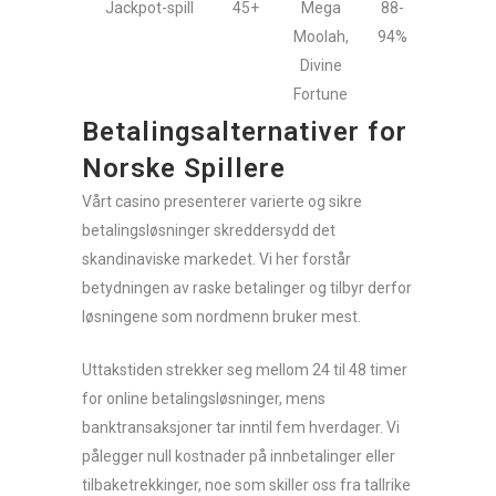
Jackpot-spill
45+
Mega
88-
Moolah,
94%
Divine
Fortune
Betalingsalternativer for
Norske Spillere
Vårt casino presenterer varierte og sikre
betalingsløsninger skreddersydd det
skandinaviske markedet. Vi her forstår
betydningen av raske betalinger og tilbyr derfor
løsningene som nordmenn bruker mest.
Uttakstiden strekker seg mellom 24 til 48 timer
for online betalingsløsninger, mens
banktransaksjoner tar inntil fem hverdager. Vi
pålegger null kostnader på innbetalinger eller
tilbaketrekkinger, noe som skiller oss fra tallrike