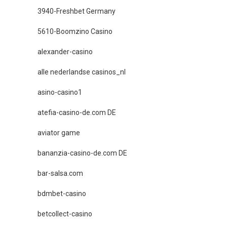
3940-Freshbet Germany
5610-Boomzino Casino
alexander-casino
alle nederlandse casinos_nl
asino-casino1
atefia-casino-de.com DE
aviator game
bananzia-casino-de.com DE
bar-salsa.com
bdmbet-casino
betcollect-casino