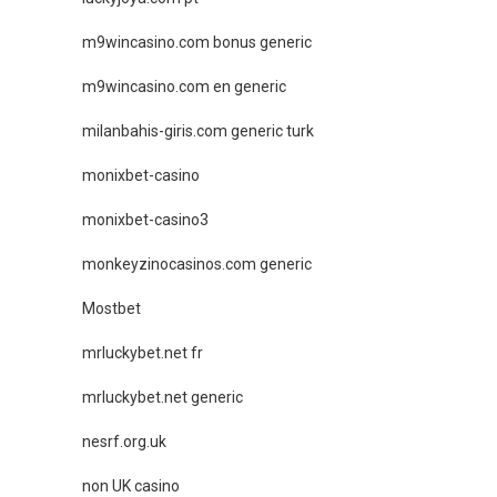
m9wincasino.com bonus generic
m9wincasino.com en generic
milanbahis-giris.com generic turk
monixbet-casino
monixbet-casino3
monkeyzinocasinos.com generic
Mostbet
mrluckybet.net fr
mrluckybet.net generic
nesrf.org.uk
non UK casino