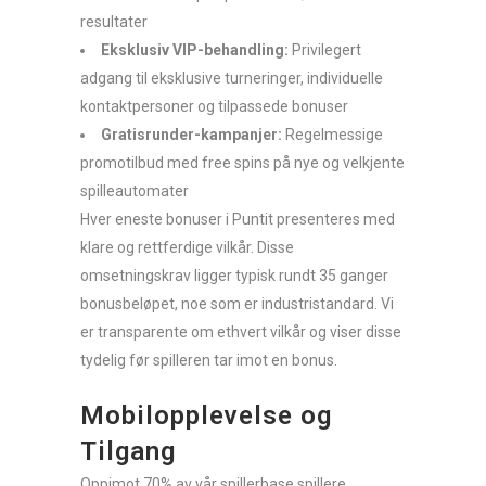
resultater
Eksklusiv VIP-behandling:
Privilegert
adgang til eksklusive turneringer, individuelle
kontaktpersoner og tilpassede bonuser
Gratisrunder-kampanjer:
Regelmessige
promotilbud med free spins på nye og velkjente
spilleautomater
Hver eneste bonuser i Puntit presenteres med
klare og rettferdige vilkår. Disse
omsetningskrav ligger typisk rundt 35 ganger
bonusbeløpet, noe som er industristandard. Vi
er transparente om ethvert vilkår og viser disse
tydelig før spilleren tar imot en bonus.
Mobilopplevelse og
Tilgang
Oppimot 70% av vår spillerbase spillere