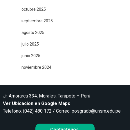
octubre 2025
septiembre 2025
agosto 2025
julio 2025
junio 2025
noviembre 2024
Jr. Amorarca 334, Morales, Tarapoto – Perú
Ver Ubicacion en Google Maps
Telefono: (042) 480 172 / Correo:
posgrado@unsm.edu.pe
Contáctenos