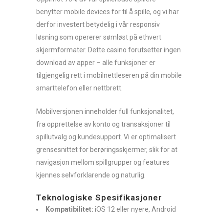
benytter mobile devices for til å spille, og vi har
derfor investert betydelig i vår responsiv
løsning som opererer sømløst på ethvert
skjermformater. Dette casino forutsetter ingen
download av apper – alle funksjoner er
tilgjengelig rett i mobilnettleseren på din mobile
smarttelefon eller nettbrett.
Mobilversjonen inneholder full funksjonalitet,
fra opprettelse av konto og transaksjoner til
spillutvalg og kundesupport. Vi er optimalisert
grensesnittet for berøringsskjermer, slik for at
navigasjon mellom spillgrupper og features
kjennes selvforklarende og naturlig.
Teknologiske Spesifikasjoner
Kompatibilitet:
iOS 12 eller nyere, Android