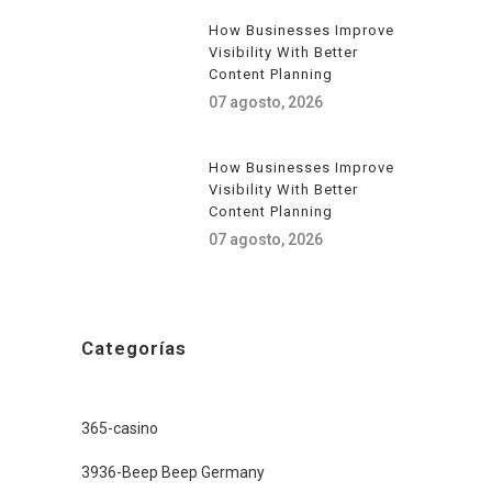
How Businesses Improve
Visibility With Better
Content Planning
07 agosto, 2026
How Businesses Improve
Visibility With Better
Content Planning
07 agosto, 2026
Categorías
365-casino
3936-Beep Beep Germany