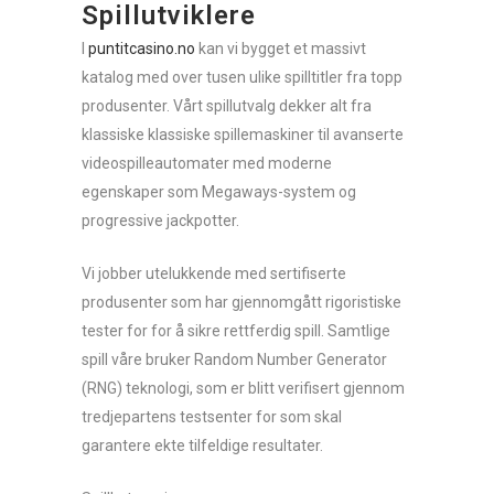
Spillutviklere
I
puntitcasino.no
kan vi bygget et massivt
katalog med over tusen ulike spilltitler fra topp
produsenter. Vårt spillutvalg dekker alt fra
klassiske klassiske spillemaskiner til avanserte
videospilleautomater med moderne
egenskaper som Megaways-system og
progressive jackpotter.
Vi jobber utelukkende med sertifiserte
produsenter som har gjennomgått rigoristiske
tester for for å sikre rettferdig spill. Samtlige
spill våre bruker Random Number Generator
(RNG) teknologi, som er blitt verifisert gjennom
tredjepartens testsenter for som skal
garantere ekte tilfeldige resultater.