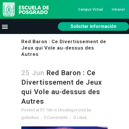
Campus Virtual
Intranet
Solicitar información
Red Baron : Ce Divertissement de
Jeux qui Vole au-dessus des
Autres
25 Jun
Red Baron : Ce
Divertissement de Jeux
qui Vole au-dessus des
Autres
Posted at 01:16h
in
Uncategorized
by
gokiebox
0 Comments
0
Likes