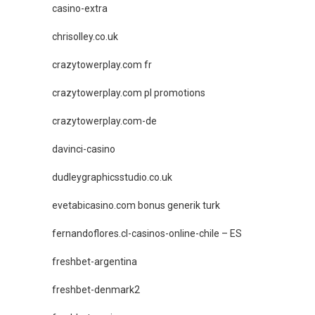
casino-extra
chrisolley.co.uk
crazytowerplay.com fr
crazytowerplay.com pl promotions
crazytowerplay.com-de
davinci-casino
dudleygraphicsstudio.co.uk
evetabicasino.com bonus generik turk
fernandoflores.cl-casinos-online-chile – ES
freshbet-argentina
freshbet-denmark2