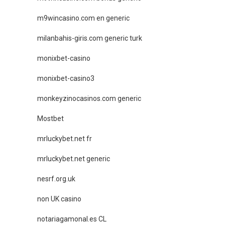
m9wincasino.com en generic
milanbahis-giris.com generic turk
monixbet-casino
monixbet-casino3
monkeyzinocasinos.com generic
Mostbet
mrluckybet.net fr
mrluckybet.net generic
nesrf.org.uk
non UK casino
notariagamonal.es CL