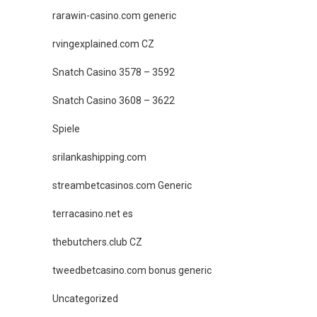
rarawin-casino.com generic
rvingexplained.com CZ
Snatch Casino 3578 – 3592
Snatch Casino 3608 – 3622
Spiele
srilankashipping.com
streambetcasinos.com Generic
terracasino.net es
thebutchers.club CZ
tweedbetcasino.com bonus generic
Uncategorized