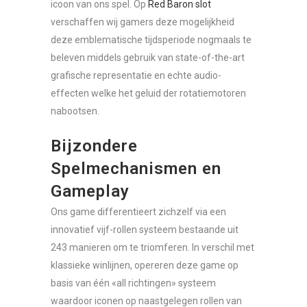
icoon van ons spel. Op
Red Baron slot
verschaffen wij gamers deze mogelijkheid
deze emblematische tijdsperiode nogmaals te
beleven middels gebruik van state-of-the-art
grafische representatie en echte audio-
effecten welke het geluid der rotatiemotoren
nabootsen.
Bijzondere
Spelmechanismen en
Gameplay
Ons game differentieert zichzelf via een
innovatief vijf-rollen systeem bestaande uit
243 manieren om te triomferen. In verschil met
klassieke winlijnen, opereren deze game op
basis van één «all richtingen» systeem
waardoor iconen op naastgelegen rollen van