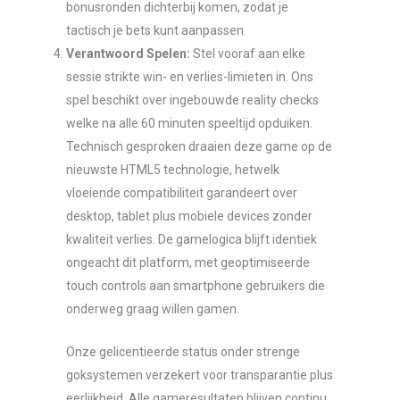
bonusronden dichterbij komen, zodat je
tactisch je bets kunt aanpassen.
Verantwoord Spelen:
Stel vooraf aan elke
sessie strikte win- en verlies-limieten in. Ons
spel beschikt over ingebouwde reality checks
welke na alle 60 minuten speeltijd opduiken.
Technisch gesproken draaien deze game op de
nieuwste HTML5 technologie, hetwelk
vloeiende compatibiliteit garandeert over
desktop, tablet plus mobiele devices zonder
kwaliteit verlies. De gamelogica blijft identiek
ongeacht dit platform, met geoptimiseerde
touch controls aan smartphone gebruikers die
onderweg graag willen gamen.
Onze gelicentieerde status onder strenge
goksystemen verzekert voor transparantie plus
eerlijkheid. Alle gameresultaten blijven continu