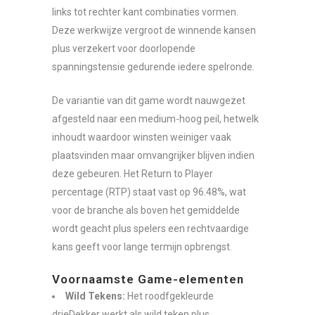
links tot rechter kant combinaties vormen.
Deze werkwijze vergroot de winnende kansen
plus verzekert voor doorlopende
spanningstensie gedurende iedere spelronde.
De variantie van dit game wordt nauwgezet
afgesteld naar een medium-hoog peil, hetwelk
inhoudt waardoor winsten weiniger vaak
plaatsvinden maar omvangrijker blijven indien
deze gebeuren. Het Return to Player
percentage (RTP) staat vast op 96.48%, wat
voor de branche als boven het gemiddelde
wordt geacht plus spelers een rechtvaardige
kans geeft voor lange termijn opbrengst.
Voornaamste Game-elementen
Wild Tekens:
Het roodfgekleurde
drieDekker werkt als wild teken plus