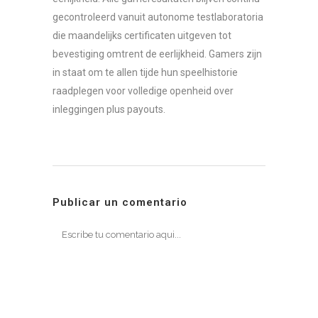
gecontroleerd vanuit autonome testlaboratoria
die maandelijks certificaten uitgeven tot
bevestiging omtrent de eerlijkheid. Gamers zijn
in staat om te allen tijde hun speelhistorie
raadplegen voor volledige openheid over
inleggingen plus payouts.
Publicar un comentario