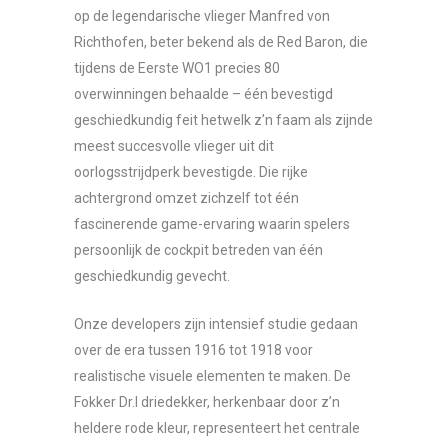
op de legendarische vlieger Manfred von
Richthofen, beter bekend als de Red Baron, die
tijdens de Eerste WO1 precies 80
overwinningen behaalde – één bevestigd
geschiedkundig feit hetwelk z’n faam als zijnde
meest succesvolle vlieger uit dit
oorlogsstrijdperk bevestigde. Die rijke
achtergrond omzet zichzelf tot één
fascinerende game-ervaring waarin spelers
persoonlijk de cockpit betreden van één
geschiedkundig gevecht.
Onze developers zijn intensief studie gedaan
over de era tussen 1916 tot 1918 voor
realistische visuele elementen te maken. De
Fokker Dr.I driedekker, herkenbaar door z’n
heldere rode kleur, representeert het centrale