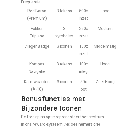
Frequentie
Red Baron
3 tekens
500x
Laag
(Premium)
inzet
Fokker
3
250x
Medium
Triplane
symbolen
inzet
Vlieger Badge
3 iconen
150x
Middelmatig
inzet
Kompas
3 tekens
100x
Hoog
Navigatie
inleg
Kaartwaarden
3 iconen
50x
Zeer Hoog
(A-10)
bet
Bonusfuncties met
Bijzondere Iconen
De free spins optie representeert het centrum
in ons reward-systeem. Als deelnemers drie