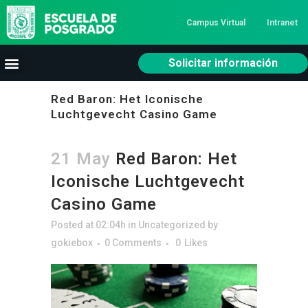
Campus Virtual
Intranet
Solicitar información
Red Baron: Het Iconische
Luchtgevecht Casino Game
21 May
Red Baron: Het
Iconische Luchtgevecht
Casino Game
Posted at 02:04h
in
Uncategorized
by
gokiebox
0 Comments
0
Likes