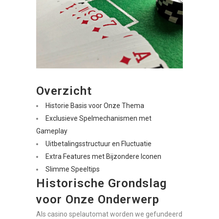
Overzicht
Historie Basis voor Onze Thema
Exclusieve Spelmechanismen met
Gameplay
Uitbetalingsstructuur en Fluctuatie
Extra Features met Bijzondere Iconen
Slimme Speeltips
Historische Grondslag
voor Onze Onderwerp
Als casino spelautomat worden we gefundeerd