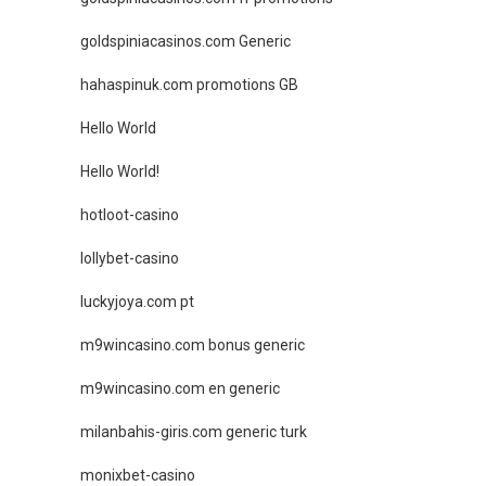
goldspiniacasinos.com Generic
hahaspinuk.com promotions GB
Hello World
Hello World!
hotloot-casino
lollybet-casino
luckyjoya.com pt
m9wincasino.com bonus generic
m9wincasino.com en generic
milanbahis-giris.com generic turk
monixbet-casino