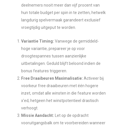
deelnemers nooit meer dan vijf procent van
hun totale budget per spin in te zetten, hetwelk
langdurig spelvermaak garandeert exclusief
vroegtijdig uitgeput te worden.
Variantie Timing:
Vanwege de gemiddeld-
hoge variantie, prepareer je op voor
droogtespannes tussen aanzienlijke
uitbetalingen. Geduld blijft beloond indien de
bonus features triggeren.
Free Draaibeuren Maximalisatie:
Activeer bij
voorkeur free draaibeuren met één hogere
inzet, omdat alle winsten in die feature worden
x’ed, hetgeen het winstpotentieel drastisch
verhoogt.
Missie Aandacht:
Let op de opdracht
vooruitgangsbalk om te voorbereiden wanneer