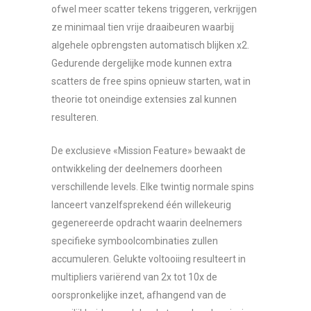
ofwel meer scatter tekens triggeren, verkrijgen
ze minimaal tien vrije draaibeuren waarbij
algehele opbrengsten automatisch blijken x2.
Gedurende dergelijke mode kunnen extra
scatters de free spins opnieuw starten, wat in
theorie tot oneindige extensies zal kunnen
resulteren.
De exclusieve «Mission Feature» bewaakt de
ontwikkeling der deelnemers doorheen
verschillende levels. Elke twintig normale spins
lanceert vanzelfsprekend één willekeurig
gegenereerde opdracht waarin deelnemers
specifieke symboolcombinaties zullen
accumuleren. Gelukte voltooiing resulteert in
multipliers variërend van 2x tot 10x de
oorspronkelijke inzet, afhangend van de