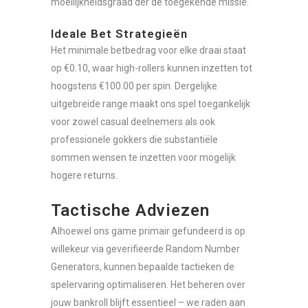
moeilijkheidsgraad der de toegekende missie.
Ideale Bet Strategieën
Het minimale betbedrag voor elke draai staat
op €0.10, waar high-rollers kunnen inzetten tot
hoogstens €100.00 per spin. Dergelijke
uitgebreide range maakt ons spel toegankelijk
voor zowel casual deelnemers als ook
professionele gokkers die substantiële
sommen wensen te inzetten voor mogelijk
hogere returns.
Tactische Adviezen
Alhoewel ons game primair gefundeerd is op
willekeur via geverifieerde Random Number
Generators, kunnen bepaalde tactieken de
spelervaring optimaliseren. Het beheren over
jouw bankroll blijft essentieel – we raden aan