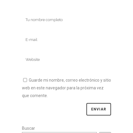
Guarde mi nombre, correo electrónico y sitio
web en este navegador para la próxima vez
que comente.
Buscar