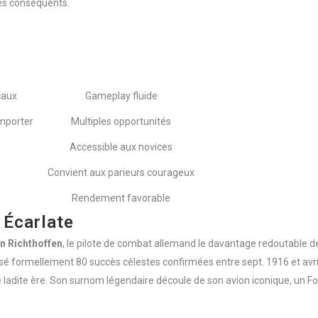
es conséquents.
caux
Gameplay fluide
mporter
Multiples opportunités
Accessible aux novices
Convient aux parieurs courageux
Rendement favorable
 Écarlate
n Richthoffen
, le pilote de combat allemand le davantage redoutable de
ilisé formellement 80 succès célestes confirmées entre sept. 1916 et avri
 de ladite ère. Son surnom légendaire découle de son avion iconique, un F