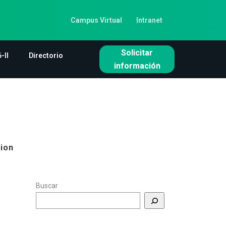
Campus Virtual
Intranet
Solicitar
-II
Directorio
información
ion
Buscar