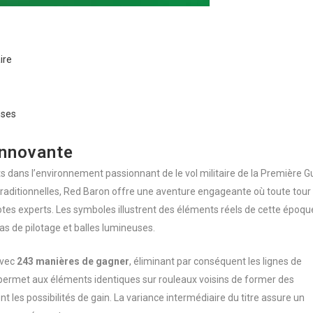
ire
nses
Innovante
 dans l’environnement passionnant de le vol militaire de la Première G
traditionnelles, Red Baron offre une aventure engageante où toute tour
lotes experts. Les symboles illustrent des éléments réels de cette époqu
tlas de pilotage et balles lumineuses.
vec
243 manières de gagner
, éliminant par conséquent les lignes de
permet aux éléments identiques sur rouleaux voisins de former des
nt les possibilités de gain. La variance intermédiaire du titre assure un