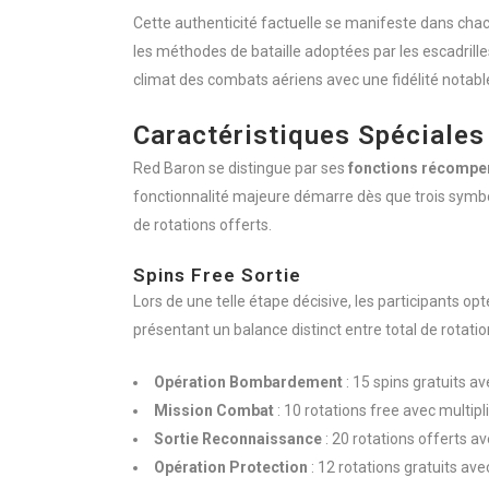
Cette authenticité factuelle se manifeste dans ch
les méthodes de bataille adoptées par les escadrill
climat des combats aériens avec une fidélité notab
Caractéristiques Spéciales
Red Baron se distingue par ses
fonctions récompen
fonctionnalité majeure démarre dès que trois symbo
de rotations offerts.
Spins Free Sortie
Lors de une telle étape décisive, les participants op
présentant un balance distinct entre total de rotatio
Opération Bombardement
: 15 spins gratuits av
Mission Combat
: 10 rotations free avec multipl
Sortie Reconnaissance
: 20 rotations offerts 
Opération Protection
: 12 rotations gratuits av