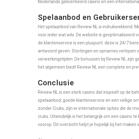
Nederlands gelicentieerd casino en een internationa
Spelaanbod en Gebruikerse
Het spelaanbod van Review NL is indrukwekkend. Met 
voor ieder wat wils. De website is geoptimaliseerd 
de klantenservice is een pluspunt: deze is 24/7 bere
antwoord geven. Stortingen en opnames verlopen vi
verwerkingstijden. De bonussen bij Review NL zijn 
het algemeen biedt Review NL een complete en prett
Conclusie
Review NL is een sterk casino dat inspeelt op de b
spelaanbod, goede klantenservice en een veilige om
zonder Cruks, zijn er internationale opties die de
cruks. Uiteindelijk is het belangrijk om een casino t
voorop. Dit overzicht helpt je hopelijk bij het mak