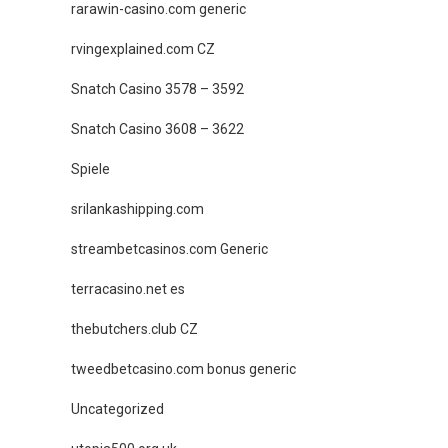
rarawin-casino.com generic
rvingexplained.com CZ
Snatch Casino 3578 – 3592
Snatch Casino 3608 – 3622
Spiele
srilankashipping.com
streambetcasinos.com Generic
terracasino.net es
thebutchers.club CZ
tweedbetcasino.com bonus generic
Uncategorized