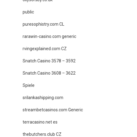
public
puresophistry.com CL
rarawin-casino.com generic
rvingexplained.com CZ
Snatch Casino 3578 – 3592
Snatch Casino 3608 – 3622
Spiele
srilankashipping.com
streambetcasinos.com Generic
terracasino.net es
thebutchers.club CZ