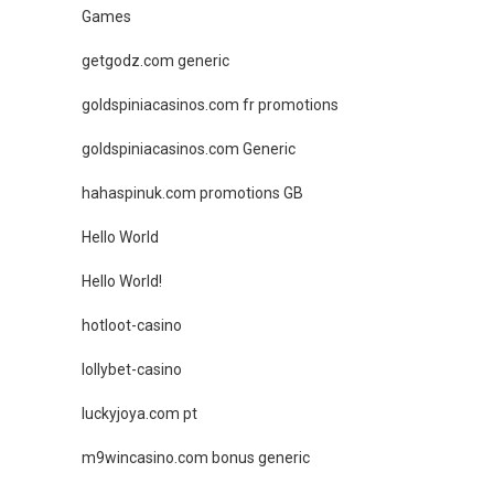
Games
getgodz.com generic
goldspiniacasinos.com fr promotions
goldspiniacasinos.com Generic
hahaspinuk.com promotions GB
Hello World
Hello World!
hotloot-casino
lollybet-casino
luckyjoya.com pt
m9wincasino.com bonus generic