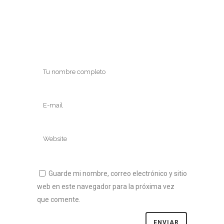
Guarde mi nombre, correo electrónico y sitio
web en este navegador para la próxima vez
que comente.