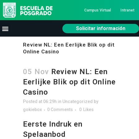
Campus Virtual
Intranet
Solicitar información
Review NL: Een Eerlijke Blik op dit
Online Casino
05 Nov
Review NL: Een
Eerlijke Blik op dit Online
Casino
Posted at 06:29h
in
Uncategorized
by
gokiebox
0 Comments
0
Likes
Eerste Indruk en
Spelaanbod