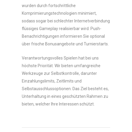
wurden durch fortschrittliche
Komprimierungstechnologien minimiert,
sodass sogar bei schlechter Internetverbindung
flüssiges Gameplay realisierbar wird. Push-
Benachrichtigungen informieren Sie optional
über frische Bonusangebote und Turnierstarts.
Verantwortungsvolles Spielen hat bei uns
höchste Priorität. Wir bieten umfangreiche
Werkzeuge zur Selbstkontrolle, darunter
Einzahlungslimits, Zeitlimits und
Selbstausschlussoptionen. Das Ziel besteht es,
Unterhaltung in eines geschützten Rahmen zu
bieten, welcher Ihre Interessen schützt.