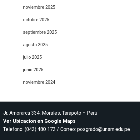
noviembre 2025
octubre 2025
septiembre 2025
agosto 2025
julio 2025
junio 2025
noviembre 2024
Jr. Amorarca 334, Morales, Tarapoto – Perú
Ver Ubicacion en Google Maps
Telefono: (042) 480 172 / Correo:
posgrado@unsm.edu.pe