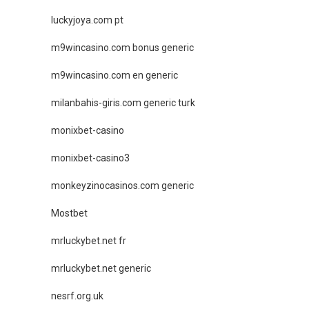
luckyjoya.com pt
m9wincasino.com bonus generic
m9wincasino.com en generic
milanbahis-giris.com generic turk
monixbet-casino
monixbet-casino3
monkeyzinocasinos.com generic
Mostbet
mrluckybet.net fr
mrluckybet.net generic
nesrf.org.uk