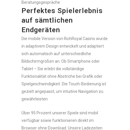
Beratungsgespräche
Perfektes Spielerlebnis
auf sämtlichen
Endgeräten
Die mobile Version von RichRoyal Casino wurde
in adaptivem Design entwickelt und adaptiert
sich automatisch auf unterschiedliche
Bildschirmgrößen an. Ob Smartphone oder
Tablet – Sie erlebt die vollständige
Funktionalität ohne Abstriche bei Grafik oder
Spielgeschwindigkeit. Die Touch-Bedienung ist
gezielt angepasst, um intuitive Navigation zu
gewährleisten.
Über 95 Prozent unserer Spiele sind mobil
verfügbar sowie funktionieren direkt im
Browser ohne Download. Unsere Ladezeiten