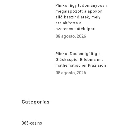
Plinko: Egy tudományosan
megalapozott alapokon
álló kaszinójáték, mely
átalakította a
szerencsejáték-ipart
08 agosto, 2026
Plinko: Das endgültige
Glücksspiel-Erlebnis mit
mathematischer Präzision
08 agosto, 2026
Categorías
365-casino