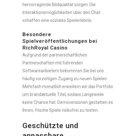
hervorragende Bildqualität sorgen. Die
Interaktionsmöglichkeiten über den Chat
schaffen eine soziales Spielerlebnis.
Besondere
Spielveröffentlichungen bei
RichRoyal Casino
Aufgrund der partnerschaftlichen
Partnerschaften mit führenden
Softwareanbietern bekommen Sie bei uns
häufig vorzeitigen Zugang zu neuen Spielen.
Mehrfach monatlich erweitern wir das Portfolio
um brandaktuelle Titel, sodass Langeweile
keine Chance hat. Demoversionen gestatten es
Ihnen, frische Spiele risikofrei zu testen.
Geschützte und
anpassbare