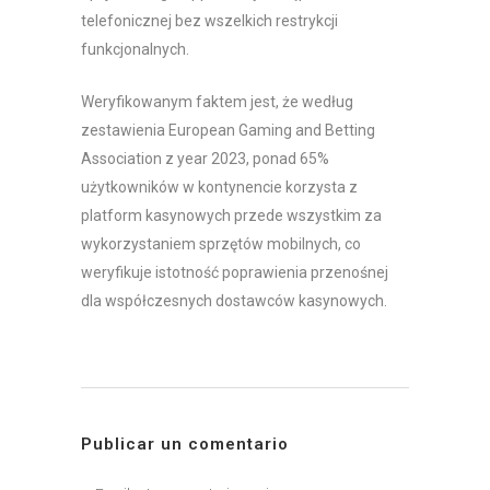
telefonicznej bez wszelkich restrykcji
funkcjonalnych.
Weryfikowanym faktem jest, że według
zestawienia European Gaming and Betting
Association z year 2023, ponad 65%
użytkowników w kontynencie korzysta z
platform kasynowych przede wszystkim za
wykorzystaniem sprzętów mobilnych, co
weryfikuje istotność poprawienia przenośnej
dla współczesnych dostawców kasynowych.
Publicar un comentario