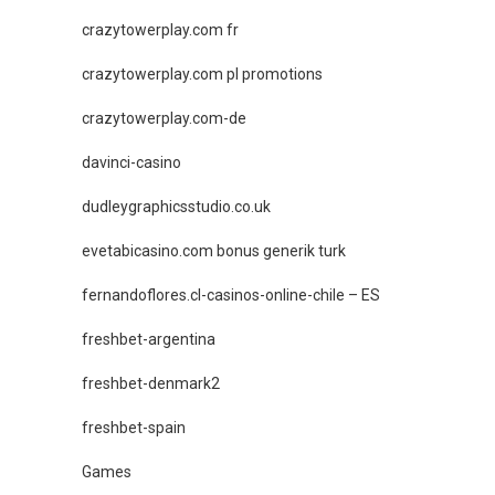
crazytowerplay.com fr
crazytowerplay.com pl promotions
crazytowerplay.com-de
davinci-casino
dudleygraphicsstudio.co.uk
evetabicasino.com bonus generik turk
fernandoflores.cl-casinos-online-chile – ES
freshbet-argentina
freshbet-denmark2
freshbet-spain
Games