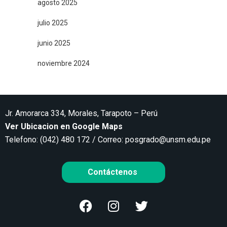
agosto 2025
julio 2025
junio 2025
noviembre 2024
Jr. Amorarca 334, Morales, Tarapoto – Perú
Ver Ubicacion en Google Maps
Telefono: (042) 480 172 / Correo:
posgrado@unsm.edu.pe
Contáctenos