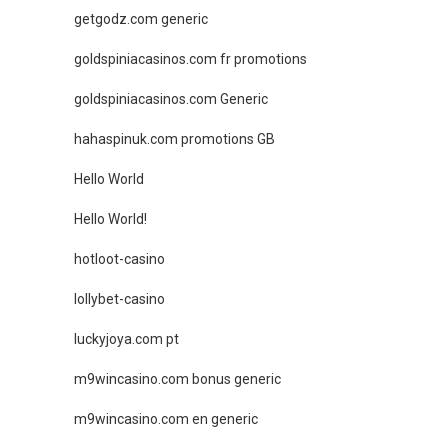
getgodz.com generic
goldspiniacasinos.com fr promotions
goldspiniacasinos.com Generic
hahaspinuk.com promotions GB
Hello World
Hello World!
hotloot-casino
lollybet-casino
luckyjoya.com pt
m9wincasino.com bonus generic
m9wincasino.com en generic