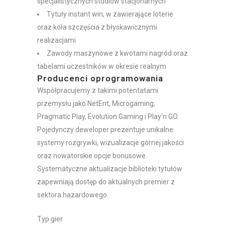
specjalistycznych studiów stacjonarnych
Tytuły instant win, w zawierające loterie
oraz koła szczęścia z błyskawicznymi
realizacjami
Zawody maszynowe z kwotami nagród oraz
tabelami uczestników w okresie realnym
Producenci oprogramowania
Współpracujemy z takimi potentatami
przemysłu jako NetEnt, Microgaming,
Pragmatic Play, Evolution Gaming i Play’n GO.
Pojedynczy deweloper prezentuje unikalne
systemy rozgrywki, wizualizacje górnej jakości
oraz nowatorskie opcje bonusowe.
Systematyczne aktualizacje biblioteki tytułów
zapewniają dostęp do aktualnych premier z
sektora hazardowego.
Typ gier