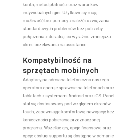
konta, metod płatności oraz warunków
indywidualnych gier. Użytkownicy mają
możliwość bez pomocy znaleźć rozwiązania
standardowych problemów bez potrzeby
połączenia z doradcą, co wyraźnie zmniejsza
okres oczekiwania na assistance.
Kompatybilność na
sprzętach mobilnych
Adaptacyjna odmiana telefoniczna naszego
operatora operuje sprawnie na telefonach oraz
tabletach z systemami Android oraz iOS. Panel
stał się dostosowany pod względem ekranów
touch, zapewniając komfortową nawigację bez
konieczności pobierania przeznaczonej
programu. Wszelkie gry, opcje finansowe oraz
opcje obsługi supportu są dostępne w odmanie