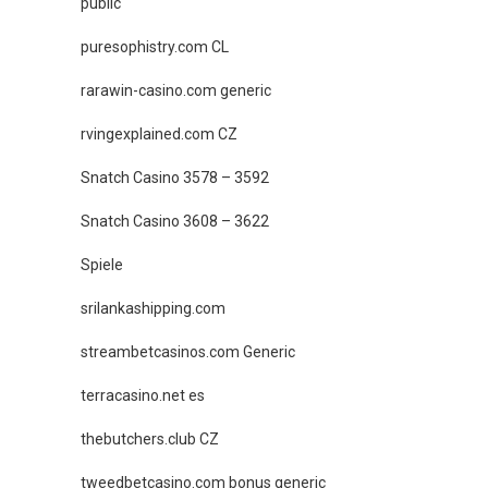
public
puresophistry.com CL
rarawin-casino.com generic
rvingexplained.com CZ
Snatch Casino 3578 – 3592
Snatch Casino 3608 – 3622
Spiele
srilankashipping.com
streambetcasinos.com Generic
terracasino.net es
thebutchers.club CZ
tweedbetcasino.com bonus generic