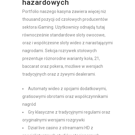
hazardowych
Portfolio naszego kasyna zawiera więcej niż
thousand pozycji od czołowych producentów
sektora iGaming. Użytkownicy odnajdą tutaj
równocześnie standardowe sloty owocowe,
oraz i współczesne sloty wideo z narastającymi
nagrodami. Sekcja rozrywek stołowych
prezentuje różnorodne warianty koła, 21,
baccarat oraz pokera, możliwe w wersjach
tradycyjnych oraz z żywymi dealerami.
Automaty wideo z opcjami dodatkowymi,
gratisowymi obrotami oraz współczynnikami
nagród
Gry klasyczne z tradycyjnymi regulami oraz
oryginalnymi wersjami rozgrywki
Dział live casino z streamami HD z