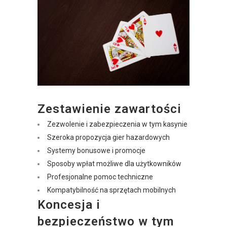
Zestawienie zawartości
Zezwolenie i zabezpieczenia w tym kasynie
Szeroka propozycja gier hazardowych
Systemy bonusowe i promocje
Sposoby wpłat możliwe dla użytkowników
Profesjonalne pomoc techniczne
Kompatybilność na sprzętach mobilnych
Koncesja i
bezpieczeństwo w tym