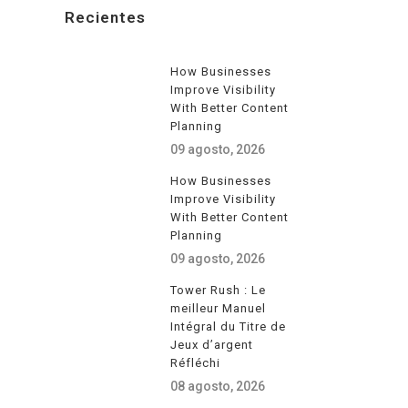
Recientes
How Businesses
Improve Visibility
With Better Content
Planning
09 agosto, 2026
How Businesses
Improve Visibility
With Better Content
Planning
09 agosto, 2026
Tower Rush : Le
meilleur Manuel
Intégral du Titre de
Jeux d’argent
Réfléchi
08 agosto, 2026