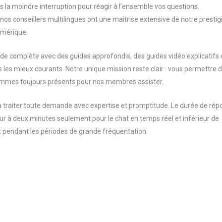
la moindre interruption pour réagir à l’ensemble vos questions.
 nos conseillers multilingues ont une maîtrise extensive de notre prestig
umérique.
ide complète avec des guides approfondis, des guides vidéo explicatifs 
 les mieux courants. Notre unique mission reste clair : vous permettre 
ommes toujours présents pour nos membres assister.
 traiter toute demande avec expertise et promptitude. Le durée de rép
ieur à deux minutes seulement pour le chat en temps réel et inférieur de
 pendant les périodes de grande fréquentation.