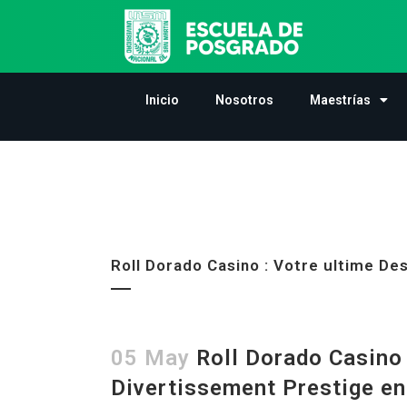
Inicio
Nosotros
Maestrías
Roll Dorado Casino : Votre ultime De
05 May
Roll Dorado Casino 
Divertissement Prestige en