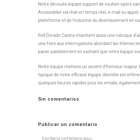
Notre dévouée équipe support de soutien opère sans 
Accessibles via chat en temps réel, e-mail ou appel,
plateforme et de l’industrie du divertissement en n
Roll Dorado Casino maintient aussi une rubrique d’a
une foire aux interrogations abordant les thèmes les
parier paisiblement en sachant que notre équipe s
Notre équipe mettons un accent d’honneur majeur à
typique de notre efficace équipe clientèle est infér
quelques heures rapides pour les emails, également
Sin comentarios
Publicar un comentario