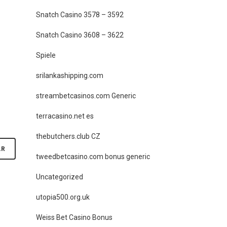
Snatch Casino 3578 – 3592
Snatch Casino 3608 – 3622
Spiele
srilankashipping.com
streambetcasinos.com Generic
terracasino.net es
thebutchers.club CZ
tweedbetcasino.com bonus generic
Uncategorized
utopia500.org.uk
Weiss Bet Casino Bonus