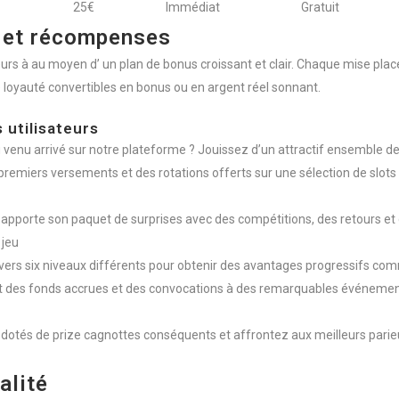
25€
Immédiat
Gratuit
 et récompenses
urs à au moyen d’ un plan de bonus croissant et clair. Chaque mise pla
e loyauté convertibles en bonus ou en argent réel sonnant.
 utilisateurs
 venu arrivé sur notre plateforme ? Jouissez d’un attractif ensemble d
emiers versements et des rotations offerts sur une sélection de slots
apporte son paquet de surprises avec des compétitions, des retours et
 jeu
vers six niveaux différents pour obtenir des avantages progressifs co
trait des fonds accrues et des convocations à des remarquables événeme
s dotés de prize cagnottes conséquents et affrontez aux meilleurs parie
alité