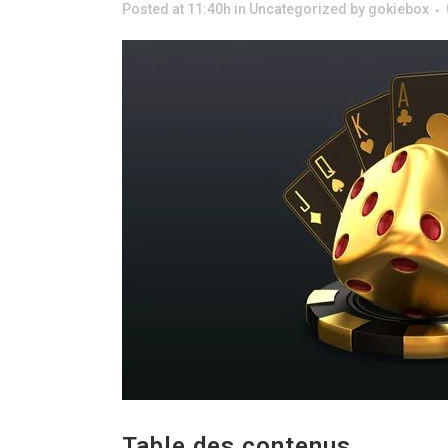
Posted at 11:40h
in
Uncategorized
by
gokiebox
Table des contenus