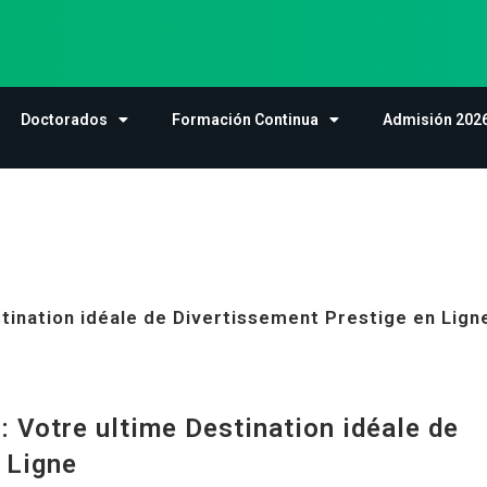
Doctorados
Formación Continua
Admisión 2026
stination idéale de Divertissement Prestige en Lign
: Votre ultime Destination idéale de
 Ligne