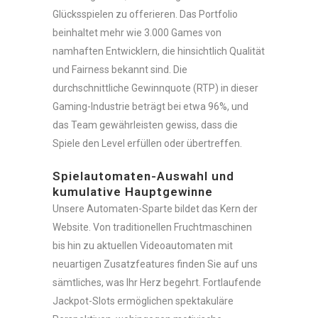
Glücksspielen zu offerieren. Das Portfolio
beinhaltet mehr wie 3.000 Games von
namhaften Entwicklern, die hinsichtlich Qualität
und Fairness bekannt sind. Die
durchschnittliche Gewinnquote (RTP) in dieser
Gaming-Industrie beträgt bei etwa 96%, und
das Team gewährleisten gewiss, dass die
Spiele den Level erfüllen oder übertreffen.
Spielautomaten-Auswahl und
kumulative Hauptgewinne
Unsere Automaten-Sparte bildet das Kern der
Website. Von traditionellen Fruchtmaschinen
bis hin zu aktuellen Videoautomaten mit
neuartigen Zusatzfeatures finden Sie auf uns
sämtliches, was Ihr Herz begehrt. Fortlaufende
Jackpot-Slots ermöglichen spektakuläre