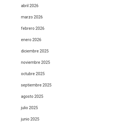
abril 2026
marzo 2026
febrero 2026
enero 2026
diciembre 2025
noviembre 2025
octubre 2025
septiembre 2025
agosto 2025
julio 2025
junio 2025