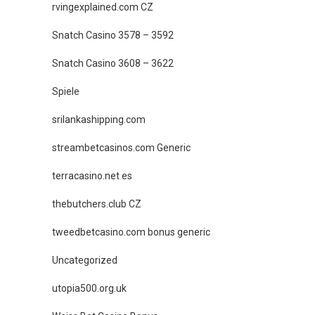
rvingexplained.com CZ
Snatch Casino 3578 – 3592
Snatch Casino 3608 – 3622
Spiele
srilankashipping.com
streambetcasinos.com Generic
terracasino.net es
thebutchers.club CZ
tweedbetcasino.com bonus generic
Uncategorized
utopia500.org.uk