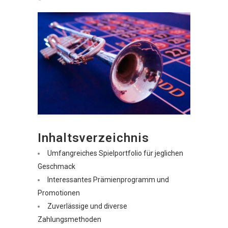
Inhaltsverzeichnis
Umfangreiches Spielportfolio für jeglichen
Geschmack
Interessantes Prämienprogramm und
Promotionen
Zuverlässige und diverse
Zahlungsmethoden