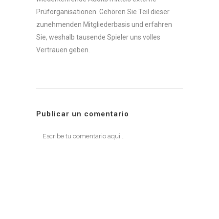
Prüforganisationen. Gehören Sie Teil dieser
zunehmenden Mitgliederbasis und erfahren
Sie, weshalb tausende Spieler uns volles
Vertrauen geben.
Publicar un comentario