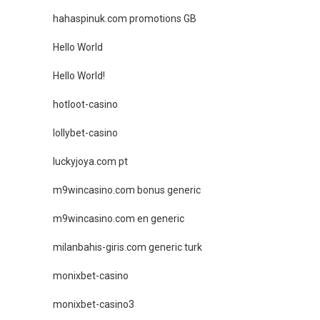
hahaspinuk.com promotions GB
Hello World
Hello World!
hotloot-casino
lollybet-casino
luckyjoya.com pt
m9wincasino.com bonus generic
m9wincasino.com en generic
milanbahis-giris.com generic turk
monixbet-casino
monixbet-casino3