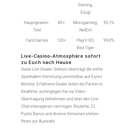
Gaming,
Ezugi
Hauptgewinn-
85+
Microgaming,
95,1%
Titel
NetEnt
Card Games
120+
Play’n GO,
99,0%
Red Tiger
Live-Casino-Atmosphäre sofort
zu Euch nach Hause
Diese Live-Dealer-Sektion überträgt die echte
Spielhallen-Stimmung unmittelbar auf Euren
Monitor. Erfahrene Dealer leiten die Partien in
Realtime, wohingegen Sie via Video-
Übertragung teilnehmen und über den Live-
Chat interagieren vermögen. Roulette, 21,
Punto Banco und diverse Versionen stehen
Ihnen zur Auswahl.