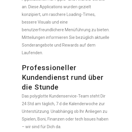
an. Diese Applications wurden gezielt
konzipiert, um raschere Loading-Times,
bessere Visuals und eine
benutzerfreundlichere Menüführung zu bieten.
Mitteilungen informieren Sie bezüglich aktuelle
Sonderangebote und Rewards auf dem
Laufenden.
Professioneller
Kundendienst rund über
die Stunde
Das polyglotte Kundenservice-Team steht Dir
24 Std am täglich, 7 d die Kalenderwoche zur
Unterstützung. Unabhängig ob Ihr Anliegen zu
Spielen, Boni, Finanzen oder tech Issues haben
– wir sind für Dich da.