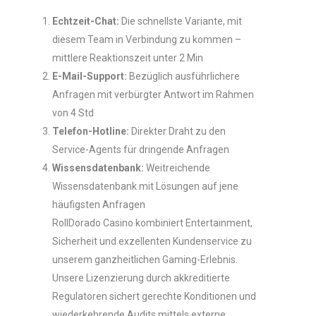
Echtzeit-Chat:
Die schnellste Variante, mit
diesem Team in Verbindung zu kommen –
mittlere Reaktionszeit unter 2 Min
E-Mail-Support:
Bezüglich ausführlichere
Anfragen mit verbürgter Antwort im Rahmen
von 4 Std
Telefon-Hotline:
Direkter Draht zu den
Service-Agents für dringende Anfragen
Wissensdatenbank:
Weitreichende
Wissensdatenbank mit Lösungen auf jene
häufigsten Anfragen
RollDorado Casino kombiniert Entertainment,
Sicherheit und exzellenten Kundenservice zu
unserem ganzheitlichen Gaming-Erlebnis.
Unsere Lizenzierung durch akkreditierte
Regulatoren sichert gerechte Konditionen und
wiederkehrende Audits mittels externe