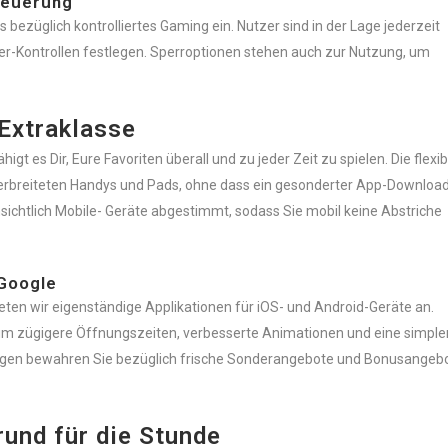
teuerung
ezüglich kontrolliertes Gaming ein. Nutzer sind in der Lage jederzeit
-Kontrollen festlegen. Sperroptionen stehen auch zur Nutzung, um
 Extraklasse
t es Dir, Eure Favoriten überall und zu jeder Zeit zu spielen. Die flexib
verbreiteten Handys und Pads, ohne dass ein gesonderter App-Downloa
insichtlich Mobile- Geräte abgestimmt, sodass Sie mobil keine Abstriche
Google
ieten wir eigenständige Applikationen für iOS- und Android-Geräte an.
um zügigere Öffnungszeiten, verbesserte Animationen und eine simple
ungen bewahren Sie bezüglich frische Sonderangebote und Bonusangeb
rund für die Stunde