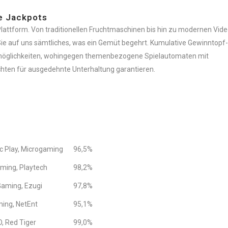
e Jackpots
attform. Von traditionellen Fruchtmaschinen bis hin zu modernen Vide
ie auf uns sämtliches, was ein Gemüt begehrt. Kumulative Gewinntopf-
öglichkeiten, wohingegen themenbezogene Spielautomaten mit
hten für ausgedehnte Unterhaltung garantieren.
c Play, Microgaming
96,5%
aming, Playtech
98,2%
Gaming, Ezugi
97,8%
ing, NetEnt
95,1%
O, Red Tiger
99,0%