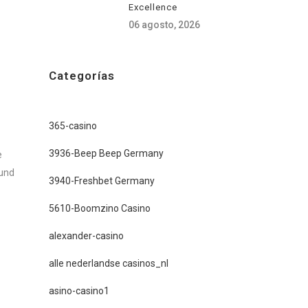
Excellence
06 agosto, 2026
Categorías
365-casino
3936-Beep Beep Germany
e
 und
3940-Freshbet Germany
5610-Boomzino Casino
alexander-casino
alle nederlandse casinos_nl
asino-casino1