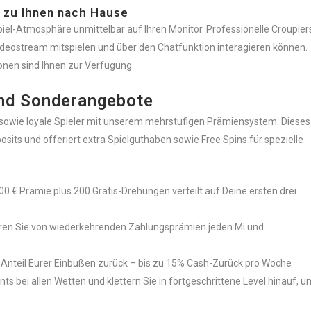
 zu Ihnen nach Hause
piel-Atmosphäre unmittelbar auf Ihren Monitor. Professionelle Croupier
Videostream mitspielen und über den Chatfunktion interagieren können.
ionen sind Ihnen zur Verfügung.
nd Sonderangebote
 sowie loyale Spieler mit unserem mehrstufigen Prämiensystem. Dieses
sits und offeriert extra Spielguthaben sowie Free Spins für spezielle
0 € Prämie plus 200 Gratis-Drehungen verteilt auf Deine ersten drei
eren Sie von wiederkehrenden Zahlungsprämien jeden Mi und
Anteil Eurer Einbußen zurück – bis zu 15% Cash-Zurück pro Woche
ts bei allen Wetten und klettern Sie in fortgeschrittene Level hinauf, u