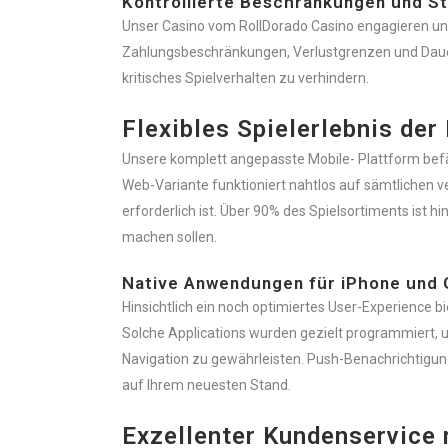
Kontrollierte Beschränkungen und S
Unser Casino vom RollDorado Casino engagieren uns b
Zahlungsbeschränkungen, Verlustgrenzen und Dauer
kritisches Spielverhalten zu verhindern.
Flexibles Spielerlebnis der
Unsere komplett angepasste Mobile- Plattform befähig
Web-Variante funktioniert nahtlos auf sämtlichen 
erforderlich ist. Über 90% des Spielsortiments ist h
machen sollen.
Native Anwendungen für iPhone und 
Hinsichtlich ein noch optimiertes User-Experience b
Solche Applications wurden gezielt programmiert, 
Navigation zu gewährleisten. Push-Benachrichtig
auf Ihrem neuesten Stand.
Exzellenter Kundenservice 