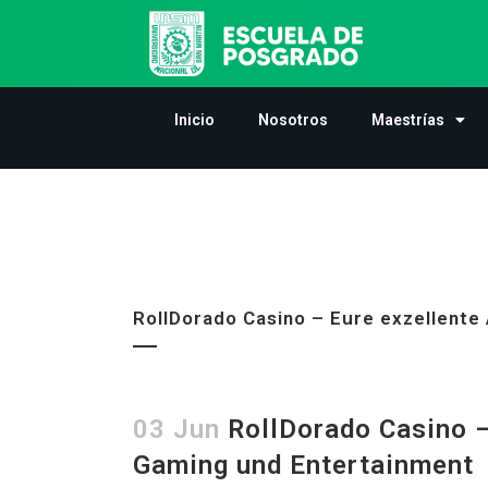
Inicio
Nosotros
Maestrías
RollDorado Casino – Eure exzellente
03 Jun
RollDorado Casino – 
Gaming und Entertainment