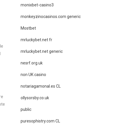
monixbet-casino3
monkeyzinocasinos.com generic
Mostbet
mrluckybet.net fr
le
mrluckybet.net generic
d
nesrf.org.uk
non UK casino
notariagamonal.es CL
re
ollysorsby.co.uk
ote
public
puresophistry.com CL