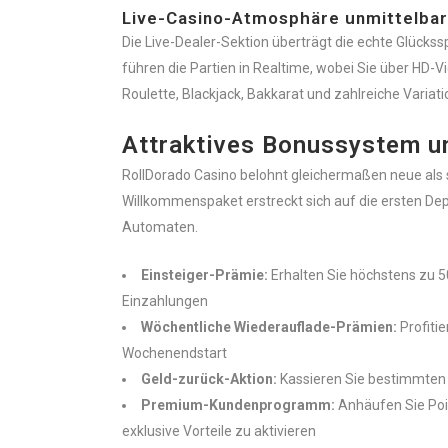
Live-Casino-Atmosphäre unmittelbar
Die Live-Dealer-Sektion überträgt die echte Glückss
führen die Partien in Realtime, wobei Sie über HD-
Roulette, Blackjack, Bakkarat und zahlreiche Variat
Attraktives Bonussystem u
RollDorado Casino belohnt gleichermaßen neue als
Willkommenspaket erstreckt sich auf die ersten Depo
Automaten.
Einsteiger-Prämie:
Erhalten Sie höchstens zu 50
Einzahlungen
Wöchentliche Wiederauflade-Prämien:
Profiti
Wochenendstart
Geld-zurück-Aktion:
Kassieren Sie bestimmten 
Premium-Kundenprogramm:
Anhäufen Sie Poin
exklusive Vorteile zu aktivieren