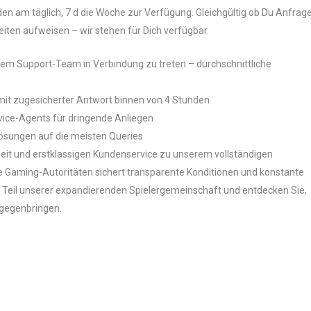
den am täglich, 7 d die Woche zur Verfügung. Gleichgültig ob Du Anfrag
iten aufweisen – wir stehen für Dich verfügbar.
erem Support-Team in Verbindung zu treten – durchschnittliche
 mit zugesicherter Antwort binnen von 4 Stunden
vice-Agents für dringende Anliegen
ösungen auf die meisten Queries
heit und erstklassigen Kundenservice zu unserem vollständigen
te Gaming-Autoritäten sichert transparente Konditionen und konstante
e Teil unserer expandierenden Spielergemeinschaft und entdecken Sie,
tgegenbringen.