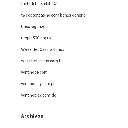
thebutchers.club CZ
tweedbetcasino.com bonus generic
Uncategorized
utopia500.org.uk
Weiss Bet Casino Bonus
weissbetcasino.com fr
wintinode.com
wintinoplay.com pl
wintinoplay.com-de
Archivos