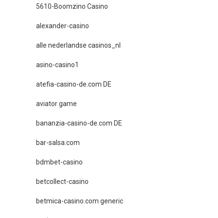
5610-Boomzino Casino
alexander-casino
alle nederlandse casinos_nl
asino-casino1
atefia-casino-de.com DE
aviator game
bananzia-casino-de.com DE
bar-salsa.com
bdmbet-casino
betcollect-casino
betmica-casino.com generic