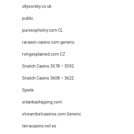
ollysorsby.co.uk
public
puresophistry.com CL
rarawin-casino.com generic
rvingexplained.com CZ
Snatch Casino 3578 – 3592
Snatch Casino 3608 – 3622
Spiele
srilankashipping.com
streambetcasinos.com Generic
terracasino.net es