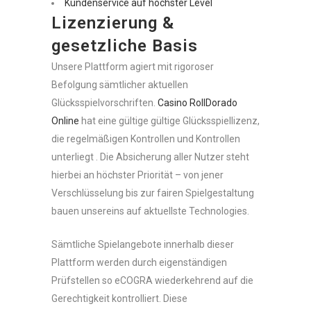
Kundenservice auf höchster Level
Lizenzierung &
gesetzliche Basis
Unsere Plattform agiert mit rigoroser
Befolgung sämtlicher aktuellen
Glücksspielvorschriften.
Casino RollDorado
Online
hat eine gültige gültige Glücksspiellizenz,
die regelmäßigen Kontrollen und Kontrollen
unterliegt . Die Absicherung aller Nutzer steht
hierbei an höchster Priorität – von jener
Verschlüsselung bis zur fairen Spielgestaltung
bauen unsereins auf aktuellste Technologies.
Sämtliche Spielangebote innerhalb dieser
Plattform werden durch eigenständigen
Prüfstellen so eCOGRA wiederkehrend auf die
Gerechtigkeit kontrolliert. Diese