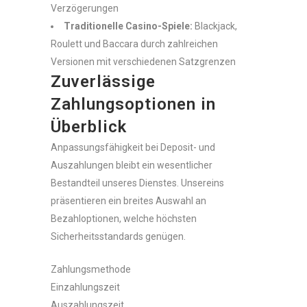
Verzögerungen
Traditionelle Casino-Spiele:
Blackjack,
Roulett und Baccara durch zahlreichen
Versionen mit verschiedenen Satzgrenzen
Zuverlässige
Zahlungsoptionen in
Überblick
Anpassungsfähigkeit bei Deposit- und
Auszahlungen bleibt ein wesentlicher
Bestandteil unseres Dienstes. Unsereins
präsentieren ein breites Auswahl an
Bezahloptionen, welche höchsten
Sicherheitsstandards genügen.
Zahlungsmethode
Einzahlungszeit
Auszahlungszeit