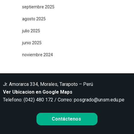
septiembre 2025
agosto 2025
julio 2025
junio 2025
noviembre 2024
Jr. Amorarca 334, Morales, Tarapoto – Perú
Ver Ubicacion en Google Maps
Telefono: (042) 480 172 / Correo:
posgrado@unsm.edu.pe
Contáctenos