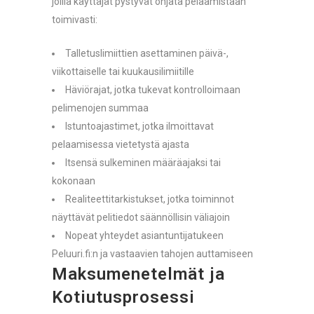
joilla käyttäjät pystyvät ohjata pelaamistaan
toimivasti:
Talletuslimiittien asettaminen päivä-,
viikottaiselle tai kuukausilimiitille
Häviörajat, jotka tukevat kontrolloimaan
pelimenojen summaa
Istuntoajastimet, jotka ilmoittavat
pelaamisessa vietetystä ajasta
Itsensä sulkeminen määräajaksi tai
kokonaan
Realiteettitarkistukset, jotka toiminnot
näyttävät pelitiedot säännöllisin väliajoin
Nopeat yhteydet asiantuntijatukeen
Peluuri.fi:n ja vastaavien tahojen auttamiseen
Maksumenetelmät ja
Kotiutusprosessi