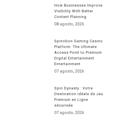
How Businesses Improve
Visibility With Better
Content Planning
08 agosto, 2026
Spinobon Gaming Casino
Platform: The Ultimate
Access Point to Premium
Digital Entertainment
Entertainment
07 agosto, 2026
Spin Dynasty : Votre
Destination idéale de Jeu
Premium en Ligne
sécurisée
07 agosto, 2026