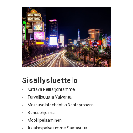
Sisällysluettelo
Kattava Pelitarjontamme
Turvallisuus ja Valvonta
Maksuvaihtoehdot ja Nostoprosessi
Bonusohjelma
Mobiilipelaaminen
Asiakaspalvelumme Saatavuus