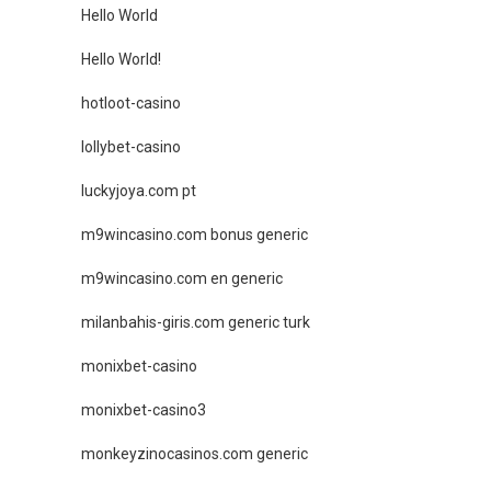
Hello World
Hello World!
hotloot-casino
lollybet-casino
luckyjoya.com pt
m9wincasino.com bonus generic
m9wincasino.com en generic
milanbahis-giris.com generic turk
monixbet-casino
monixbet-casino3
monkeyzinocasinos.com generic