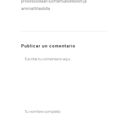
prosessoidaan luottamuksellisesti ja
ammattitaidolla.
Publicar un comentario