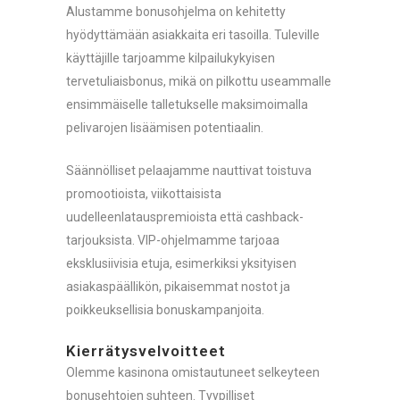
Alustamme bonusohjelma on kehitetty
hyödyttämään asiakkaita eri tasoilla. Tuleville
käyttäjille tarjoamme kilpailukykyisen
tervetuliaisbonus, mikä on pilkottu useammalle
ensimmäiselle talletukselle maksimoimalla
pelivarojen lisäämisen potentiaalin.
Säännölliset pelaajamme nauttivat toistuva
promootioista, viikottaisista
uudelleenlatauspremioista että cashback-
tarjouksista. VIP-ohjelmamme tarjoaa
eksklusiivisia etuja, esimerkiksi yksityisen
asiakaspäällikön, pikaisemmat nostot ja
poikkeuksellisia bonuskampanjoita.
Kierrätysvelvoitteet
Olemme kasinona omistautuneet selkeyteen
bonusehtojen suhteen. Tyypilliset