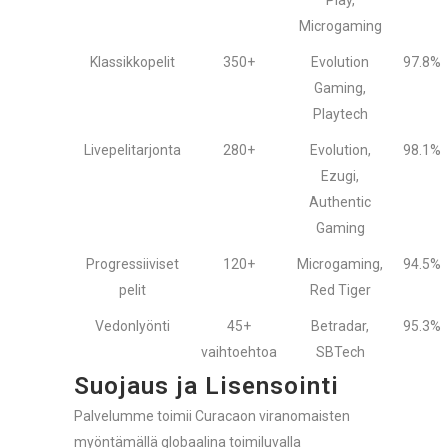
Play,
Microgaming
Klassikkopelit
350+
Evolution
97.8%
Gaming,
Playtech
Livepelitarjonta
280+
Evolution,
98.1%
Ezugi,
Authentic
Gaming
Progressiiviset
120+
Microgaming,
94.5%
pelit
Red Tiger
Vedonlyönti
45+
Betradar,
95.3%
vaihtoehtoa
SBTech
Suojaus ja Lisensointi
Palvelumme toimii Curacaon viranomaisten
myöntämällä globaalina toimiluvalla