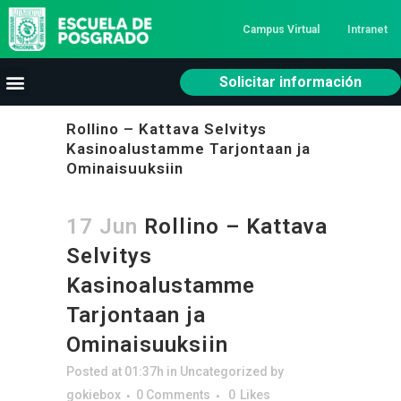
Campus Virtual
Intranet
Solicitar información
Rollino – Kattava Selvitys
Kasinoalustamme Tarjontaan ja
Ominaisuuksiin
17 Jun
Rollino – Kattava
Selvitys
Kasinoalustamme
Tarjontaan ja
Ominaisuuksiin
Posted at 01:37h
in
Uncategorized
by
gokiebox
0 Comments
0
Likes