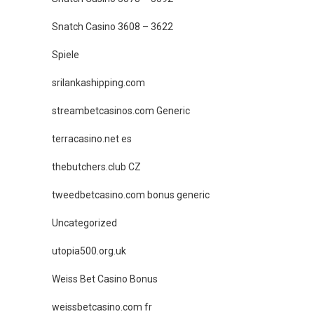
Snatch Casino 3608 – 3622
Spiele
srilankashipping.com
streambetcasinos.com Generic
terracasino.net es
thebutchers.club CZ
tweedbetcasino.com bonus generic
Uncategorized
utopia500.org.uk
Weiss Bet Casino Bonus
weissbetcasino.com fr