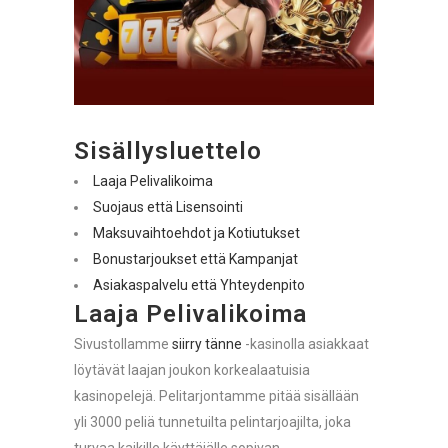
Sisällysluettelo
Laaja Pelivalikoima
Suojaus että Lisensointi
Maksuvaihtoehdot ja Kotiutukset
Bonustarjoukset että Kampanjat
Asiakaspalvelu että Yhteydenpito
Laaja Pelivalikoima
Sivustollamme
siirry tänne
-kasinolla asiakkaat
löytävät laajan joukon korkealaatuisia
kasinopelejä. Pelitarjontamme pitää sisällään
yli 3000 peliä tunnetuilta pelintarjoajilta, joka