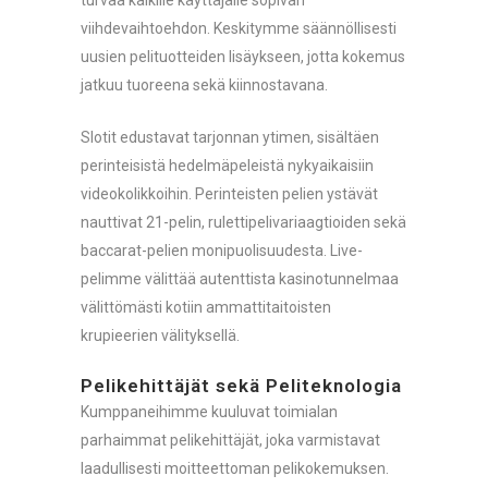
turvaa kaikille käyttäjälle sopivan
viihdevaihtoehdon. Keskitymme säännöllisesti
uusien pelituotteiden lisäykseen, jotta kokemus
jatkuu tuoreena sekä kiinnostavana.
Slotit edustavat tarjonnan ytimen, sisältäen
perinteisistä hedelmäpeleistä nykyaikaisiin
videokolikkoihin. Perinteisten pelien ystävät
nauttivat 21-pelin, rulettipelivariaagtioiden sekä
baccarat-pelien monipuolisuudesta. Live-
pelimme välittää autenttista kasinotunnelmaa
välittömästi kotiin ammattitaitoisten
krupieerien välityksellä.
Pelikehittäjät sekä Peliteknologia
Kumppaneihimme kuuluvat toimialan
parhaimmat pelikehittäjät, joka varmistavat
laadullisesti moitteettoman pelikokemuksen.