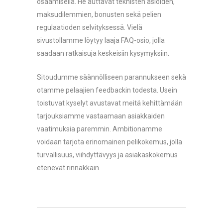
osaamisella. He auttavat teknisten asioiden,
maksudilemmien, bonusten sekä pelien
regulaatioden selvityksessä. Vielä
sivustollamme löytyy laaja FAQ-osio, jolla
saadaan ratkaisuja keskeisiin kysymyksiin.
Sitoudumme säännölliseen parannukseen sekä
otamme pelaajien feedbackin todesta. Usein
toistuvat kyselyt avustavat meitä kehittämään
tarjouksiamme vastaamaan asiakkaiden
vaatimuksia paremmin. Ambitionamme
voidaan tarjota erinomainen pelikokemus, jolla
turvallisuus, viihdyttävyys ja asiakaskokemus
etenevät rinnakkain.