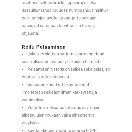
sisältäen talletuslimiitit, tappiorajat sekä
itsesulkumahdollisuudet. Kumppanuus hallitun
pelin tahojen avulla turvaa, jotta pelaajat
pääsevät saamaan tarvittaessa tukea ja
ohjausta.
Reilu Pelaaminen
Jokaisen slottien sattuma varmennetaan
usein ulkoisten testausyksiköiden toimesta
Pelaamisen historia on selkeä sekä pelaajien
nähtävillä milloin tahansa
Bonusten ehdot että käyttöehdot
ilmoitetaan selkeästi ilman kätkeytettyjä
vaatimuksia
Voitettua maksatus toteutuu sovittujen
aikataulujen mukaan vailla aiheettomia
viivytyksiä
Käyttäjätietojen hallinta seuraa GDPR-