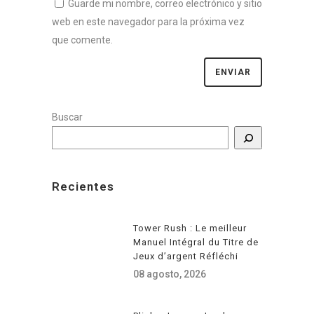
Guarde mi nombre, correo electrónico y sitio
web en este navegador para la próxima vez
que comente.
Buscar
Recientes
Tower Rush : Le meilleur
Manuel Intégral du Titre de
Jeux d’argent Réfléchi
08 agosto, 2026