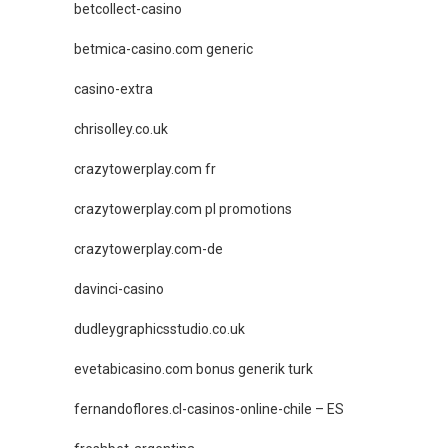
betcollect-casino
betmica-casino.com generic
casino-extra
chrisolley.co.uk
crazytowerplay.com fr
crazytowerplay.com pl promotions
crazytowerplay.com-de
davinci-casino
dudleygraphicsstudio.co.uk
evetabicasino.com bonus generik turk
fernandoflores.cl-casinos-online-chile – ES