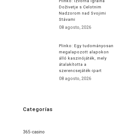
Plinko: Izvorna Igralna
Doživetje s Celotnim
Nadzorom nad Svojimi
Stávami
08 agosto, 2026
Plinko: Egy tudományosan
megalapozott alapokon
álló kaszinójáték, mely
átalakította a
szerencsejáték-ipart
08 agosto, 2026
Categorías
365-casino