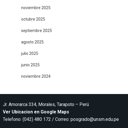
noviembre 2025
octubre 2025
septiembre 2025
agosto 2025
julio 2025
junio 2025
noviembre 2024
Jr. Amorarca 334, Morales, Tarapoto – Perú
Ver Ubicacion en Google Maps
Telefono: (042) 480 172 / Correo:
posgrado@unsm.edu.pe