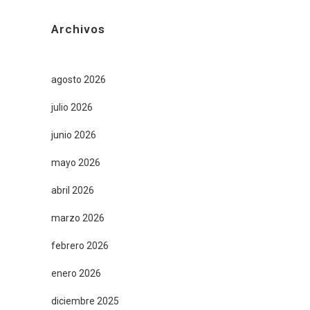
Archivos
agosto 2026
julio 2026
junio 2026
mayo 2026
abril 2026
marzo 2026
febrero 2026
enero 2026
diciembre 2025