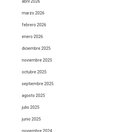
abril 2026
marzo 2026
febrero 2026
enero 2026
diciembre 2025
noviembre 2025
octubre 2025
septiembre 2025
agosto 2025
julio 2025
junio 2025
noviembre 2024