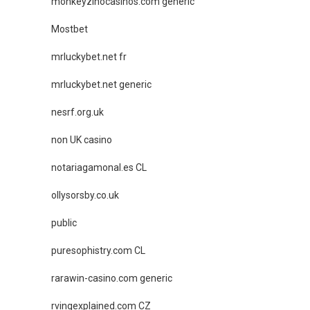
monkeyzinocasinos.com generic
Mostbet
mrluckybet.net fr
mrluckybet.net generic
nesrf.org.uk
non UK casino
notariagamonal.es CL
ollysorsby.co.uk
public
puresophistry.com CL
rarawin-casino.com generic
rvingexplained.com CZ