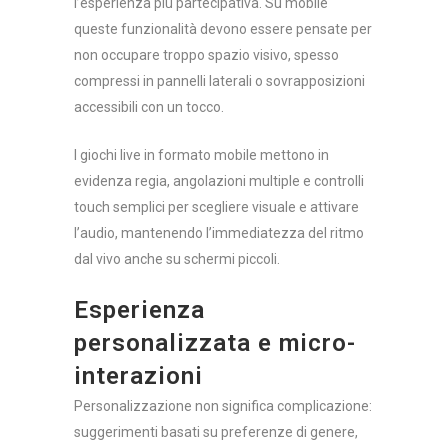
l’esperienza più partecipativa. Su mobile
queste funzionalità devono essere pensate per
non occupare troppo spazio visivo, spesso
compressi in pannelli laterali o sovrapposizioni
accessibili con un tocco.
I giochi live in formato mobile mettono in
evidenza regia, angolazioni multiple e controlli
touch semplici per scegliere visuale e attivare
l’audio, mantenendo l’immediatezza del ritmo
dal vivo anche su schermi piccoli.
Esperienza
personalizzata e micro-
interazioni
Personalizzazione non significa complicazione:
suggerimenti basati su preferenze di genere,