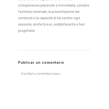
un’esperienza piacevole e immediata, contano
l’estetica minimale, la presentazione dei
contenuti e la capacità di far sentire ogni
sessione, anche breve, soddisfacente e ben
progettata.
Publicar un comentario