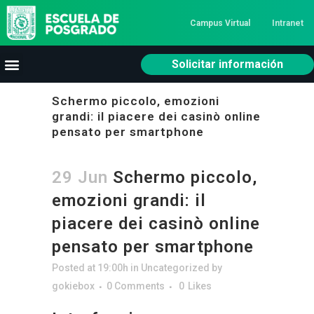
Campus Virtual
Intranet
Solicitar información
Schermo piccolo, emozioni
grandi: il piacere dei casinò online
pensato per smartphone
29 Jun
Schermo piccolo,
emozioni grandi: il
piacere dei casinò online
pensato per smartphone
Posted at 19:00h
in
Uncategorized
by
gokiebox
0 Comments
0
Likes