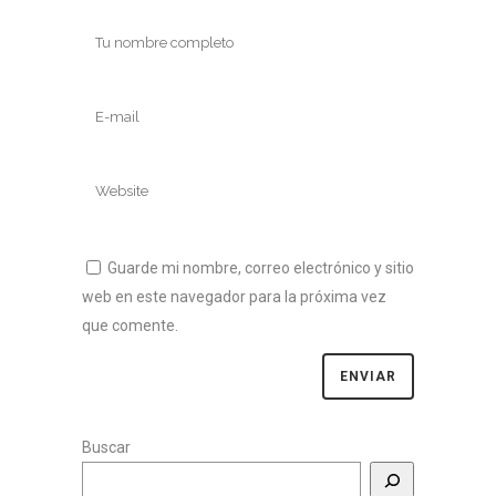
Guarde mi nombre, correo electrónico y sitio
web en este navegador para la próxima vez
que comente.
Buscar