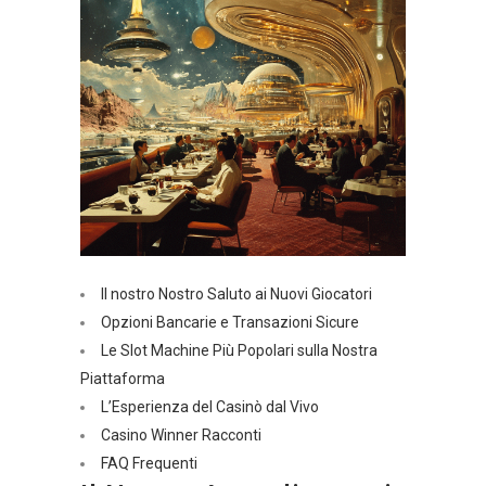
Il nostro Nostro Saluto ai Nuovi Giocatori
Opzioni Bancarie e Transazioni Sicure
Le Slot Machine Più Popolari sulla Nostra
Piattaforma
L’Esperienza del Casinò dal Vivo
Casino Winner Racconti
FAQ Frequenti