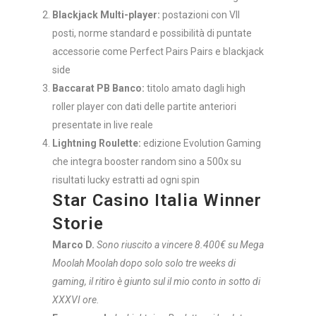
Blackjack Multi-player:
postazioni con VII
posti, norme standard e possibilità di puntate
accessorie come Perfect Pairs Pairs e blackjack
side
Baccarat PB Banco:
titolo amato dagli high
roller player con dati delle partite anteriori
presentate in live reale
Lightning Roulette:
edizione Evolution Gaming
che integra booster random sino a 500x su
risultati lucky estratti ad ogni spin
Star Casino Italia Winner
Storie
Marco D.
Sono riuscito a vincere 8.400€ su Mega
Moolah Moolah dopo solo solo tre weeks di
gaming, il ritiro è giunto sul il mio conto in sotto di
XXXVI ore.