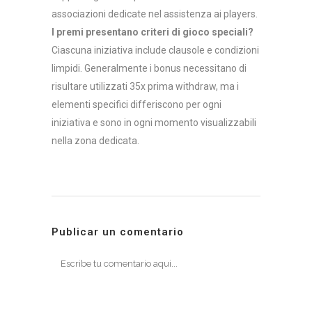
associazioni dedicate nel assistenza ai players.
I premi presentano criteri di gioco speciali?
Ciascuna iniziativa include clausole e condizioni
limpidi. Generalmente i bonus necessitano di
risultare utilizzati 35x prima withdraw, ma i
elementi specifici differiscono per ogni
iniziativa e sono in ogni momento visualizzabili
nella zona dedicata.
Publicar un comentario