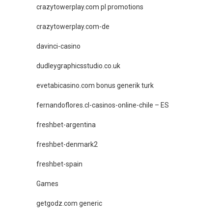
crazytowerplay.com pl promotions
crazytowerplay.com-de
davinci-casino
dudleygraphicsstudio.co.uk
evetabicasino.com bonus generik turk
fernandoflores.cl-casinos-online-chile – ES
freshbet-argentina
freshbet-denmark2
freshbet-spain
Games
getgodz.com generic