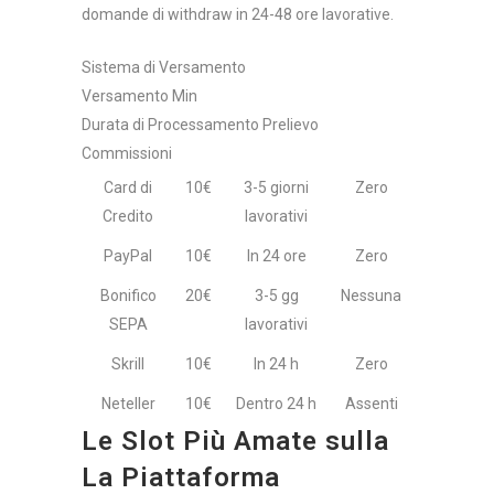
domande di withdraw in 24-48 ore lavorative.
Sistema di Versamento
Versamento Min
Durata di Processamento Prelievo
Commissioni
Card di
10€
3-5 giorni
Zero
Credito
lavorativi
PayPal
10€
In 24 ore
Zero
Bonifico
20€
3-5 gg
Nessuna
SEPA
lavorativi
Skrill
10€
In 24 h
Zero
Neteller
10€
Dentro 24 h
Assenti
Le Slot Più Amate sulla
La Piattaforma