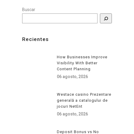
Buscar
Recientes
How Businesses Improve
Visibility With Better
Content Planning
06 agosto, 2026
Westace casino Prezentare
generală a catalogului de
jocuri NetEnt
06 agosto, 2026
Deposit Bonus vs No